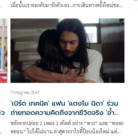
เมื่อนั้นเราจะกลับมารักตัวเอง…การเดินทางครั้งใหม่ของ
ุด
ศิลปินหนุ่มจากค่าย Yousay..WATT “Nett (เณ็ฐ ทวีรุจ
ิณ,
จนะ)” กับซิงเกิลที่สอง “เข้าที่เข้าทาง” ที่แม้เจ้าตัวจะ
บอกว่าไม่ค่อยมั่นใจเพราะต้องถอดเสื้อกราวน์มาจับไมค์
แต่ก็ถือว่าเป็นการเดินทางครั้งใหม่ที่ประสบความสำเร็จ
อยู่ไม่น้อย
7 กรกฎาคม 2567
พ
'เบิร์ด เทคนิค' แฟน 'แตงโม นิดา' ร่วม
ิว
ถ่ายทอดความคิดถึงจากชีวิตจริง 'อ้ำ
ธนวัฒน์'
หลังจากปล่อย 2 เพลง 2 สไตล์ อย่าง “หวง” และ “หลอก
หลอน” ไปได้ไม่นาน ล่าสุดวงวาไรตี้ป็อบน้องใหม่ แต่