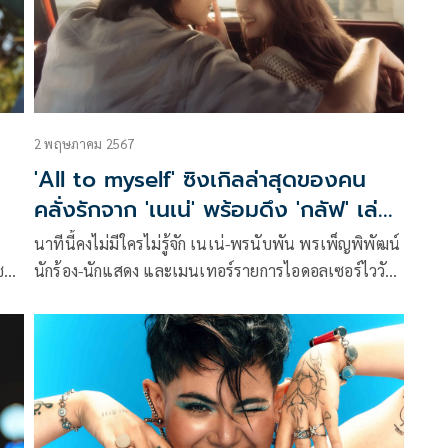
2 พฤษภาคม 2567
'All to myself' ซิงเกิลล่าสุดของคน
คลั่งรักจาก 'เนเน่' พร้อมดึง 'กลัฟ' เล่น
MV
นาทีนี้คงไม่มีใครไม่รู้จัก เนเน่-พรนับพัน พรเพ็ญพิพัฒน์
ช
นักร้อง-นักแสดง และเมนเทอร์รายการไอดอลเซอร์ไววัล
มาดู
“CHUANG ASIA” (ช่วง เอเชีย) ล่าสุดเธอได้ปล่อยมิวสิก
วิดีโอ “All to myself