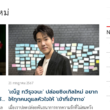
หม่
N
21 กรกฎาคม 2567
'เณ็ฐ ทวีรุจจนะ' ปล่อยซิงเกิลใหม่ อยาก
วัน
ให้ทุกคนดูแลหัวใจให้ 'เข้าที่เข้าทาง'
แล
เมื่อเราปลดปล่อยพันธนาการจากความรักที่ไม่สมหวัง