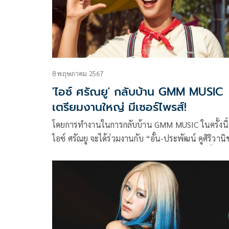
8 พฤษภาคม 2567
'ไอซ์ ศรัณยู' กลับบ้าน GMM MUSIC
เตรียมงานใหญ่ มีเซอร์ไพรส์!
โดยการทำงานในการกลับบ้าน GMM MUSIC ในครั้งนี้
ไอซ์ ศรัณยู จะได้ร่วมงานกับ “อั๋น-ประพัฒน์ คูศิริวานิ
กร” โปรโมเตอร์ และผู้กำกับมิวสิควิดีโอชื่อดัง ที่ตั้งใจ
ทั้งภาพและเสียงของไอซ์ ศรัณยู อย่างเต็มที่