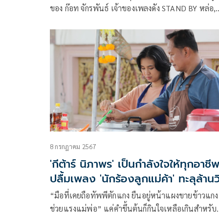
ของ ก๊อท จักรพันธ์ เจ้าของเพลงดัง STAND BY หล่อ,
เพลงโดนัทยังมีรู, ติ่งค่ะ ที่ฮิตกันทั่วบ้านทมั่วเมือง ล่าส
พวกเขากลับมาพร้อมกันทั้ง 6 สมาชิก เอ็มโบ, นุ, ติณต
กีต้าร์, กิ๊ก และ มัทรี กับเพลงใหม่ชื่อแปลก “แตร๊ดตึง” ที่
แต่งเนื้อทำนองโดย “ก๊อท จักรพันธ์”
8 กรกฎาคม 2567
'กีต้าร์ นิภาพร' เป็นกำลังใจให้ทุกอาชี
ปลื้มเพลง 'นักร้องลูกแม่ค้า' ทะลุล้านว
“มือที่เคยถือทัพพีตักแกง ยืนอยู่หน้าแผงขายข้าวแกง
ช่วยแรงแม่พ่อ” แค่คำขึ้นต้นก็กินใจเหลือเกินสำหรับ