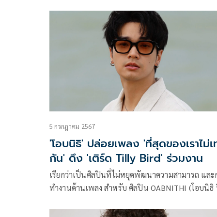
เพลง “นักร้องลูกแม่ค้า” ของศิลปินน้องใหม่ “กีต้าร์ 
พร” แชมป์ 105 สมัยจากรายการ “ดวลเพลงชิงทุน”
5 กรกฎาคม 2567
'โอบนิธิ' ปล่อยเพลง 'ที่สุดของเราไม่เท
กัน' ดึง 'เติร์ด Tilly Bird' ร่วมงาน
เรียกว่าเป็นศิลปินที่ไม่หยุดพัฒนาความสามารถ และ
ทำงานด้านเพลง สำหรับ ศิลปิน OABNITHI (โอบนิธิ ว
วรรธนวรางค์) ล่าสุดขอปล่อยซิงเกิล เพลง “ที่สุดของ
ไม่เท่ากัน (Asymmetry)” เป็นอีกหนึ่ง ซิงเกิลใน Mini