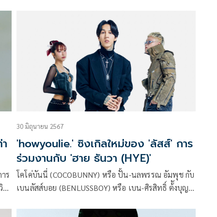
นิภา
มากประสบการณ์ “COME TOGETHER (คัมทูเกทเตอร์)”
ก็ได้ปล่อยเพลงที่ 3 ตามมาติดๆ กับ “95 (Days without
you)” เพลงช้าสุดเศร้า สไตล์อาร์แอนด์บี-ป็อบ
30 มิถุนายน 2567
่า
'howyoulie.' ซิงเกิลใหม่ของ 'ลัสส์' การ
ร่วมงานกับ 'ฮาย ธันวา (HYE)'
การ
โคโค่บันนี่ (COCOBUNNY) หรือ ปั้น-นลพรรณ อัมพุช กับ
ิ
เบนลัสส์บอย (BENLUSSBOY) หรือ เบน-ศิรสิทธิ์ ต้ังบุญ
เรา
ดวงจิตต์ จับมือฟอร์มวง ลัสส์ (LUSS) สร้างสรรค์งานเพลง
ออกมามากมาย