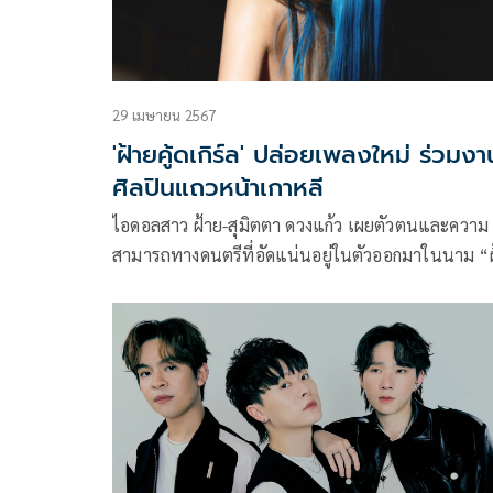
29 เมษายน 2567
'ฝ้ายคู้ดเกิร์ล' ปล่อยเพลงใหม่ ร่วมงา
ศิลปินแถวหน้าเกาหลี
ไอดอลสาว ฝ้าย-สุมิตตา ดวงแก้ว เผยตัวตนและความ
สามารถทางดนตรีที่อัดแน่นอยู่ในตัวออกมาในนาม “
คู้ดเกิร์ล (Fyeqoodgurl)” ที่เริ่มต้นจากซิงเกิลเดิร์น ๆ ท
เนื้อหาและดนตรี “Gone Gurl” ตามด้วยเพลงดี ๆ อีก
มากมาย ซึ่งทั้งหมดเป็นการทำงานร่วมกับ ดัมบ์ เรคอร์ดิ
งส์ (D.U.M.B. Recordings) ค่ายเพลงภายใต้การดูแล
วอร์นเนอร์ มิวสิค ประเทศไทย (Warner Music
Thailand)