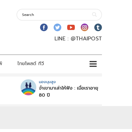
LINE : @THAIPOST
พ์
ไทยโพสต์ ทีวี
มองมุมสูง
จำเขามาเล่าให้ฟัง : เมื่อเราอายุ
80 ปี