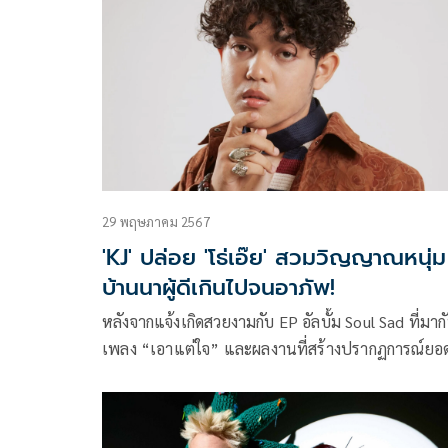
Album ของโอบ ที่บอกเล่าเรื่องราวการเดินทางความร
29 พฤษภาคม 2567
'KJ' ปล่อย 'โธ่เอ๊ย' สวมวิญญาณหนุ่ม
บ้านนาผู้ดีเกินไปจนอาภัพ!
หลังจากแจ้งเกิดสวยงามกับ EP อัลบั้ม Soul Sad ที่มาก
เพลง “เอาแต่ใจ” และผลงานที่สร้างปรากฏการณ์ยอด
46 ล้านวิวบน YouTube อย่างเพลง “Good Boy” ก่อ
ตามด้วยเพลงที่มีกลิ่นอายฟังก์แต่ชวนฝันอย่าง “CL
9”