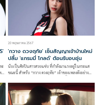
20 พฤษภาคม 2567
S'
'กวาง ดวงฤทัย' เซ็นสัญญาเข้าบ้านใหม่
ปลื้ม 'แกรมมี่ โกลด์' ต้อนรับอบอุ่น
และ
นับเป็นศิลปินสาวสวยแซ่บ ที่กำลังมาแรงอยู่ในกระแส
เพลง
ขณะนี้ สำหรับ “กวาง ดวงฤทัย” เจ้าของเพลงดังอย่าง
“น้องเทสเมา เจ้าเทสดี” ที่พุ่งทะยานขึ้นอันดับ #1 on
บ
trending for music บนยูทูบ และเพลง “เขาบ่ได้มีใจ” ที่
มียอดทะลุ 43 ล้านวิว