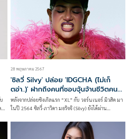
ัก
28 พฤษภาคม 2567
'ซิลวี่ Silvy' ปล่อย 'IDGCHA (ไม่เก็
ตอ่า..)' ฝากถึงคนที่ชอบจุ้นจ้านชีวิตคน
อื่น!
ับ
หลังจากปล่อยซิงเกิลแรก “XL” กับ วอร์นเนอร์ มิวสิค มา
วิว
ในปี 2564 ซิลวี่-ภาวิดา มอริจจิ (Silvy) ยังได้ผ่าน
น
ประสบการณ์มากมายในวงการบันเทิงอย่างที่เราเห็นกัน
OUD
มาตลอด จึงไม่ใช่เรื่องน่าแปลกใจที่ทุกย่างก้าวในผลงาน
ของ “ซิลวี่” จะเต็มไปด้วยคุณภาพ