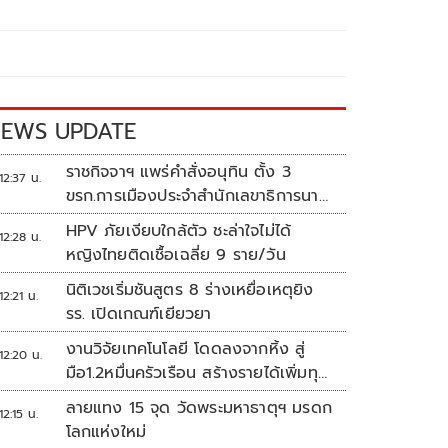
EWS UPDATE
ราชกิจจาฯ แพร่คำสั่งอนุทิน ตั้ง 3
12:37 น.
ขรก.การเมืองประจำสำนักเลขาธิการนา
ยกฯ
HPV ภัยเงียบใกล้ตัว ชะล่าใจไม่ได้
12:28 น.
หญิงไทยติดเชื้อเฉลี่ย 9 ราย/วัน
นิติเวชเริ่มชันสูตร 8 ร่างเหยื่อเหตุยิง
12:21 น.
รร. เปิดเกณฑ์เยียวยา
งานวิจัยเทคโนโลยี โดดลงจากหิ้ง สู่
12:20 น.
มือ1.2หมื่นครัวเรือน สร้างรายได้เพิ่มทุก
เดือน
ลายแทง 15 จุด วัดพระมหาธาตุฯ มรดก
12:15 น.
โลกแห่งใหม่