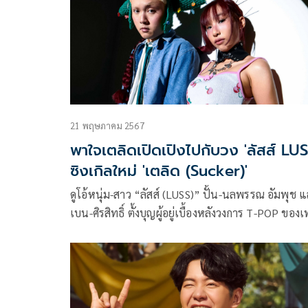
21 พฤษภาคม 2567
พาใจเตลิดเปิดเปิงไปกับวง 'ลัสส์ LUS
ซิงเกิลใหม่ 'เตลิด (Sucker)'
ดูโอ้หนุ่ม-สาว “ลัสส์ (LUSS)” ปั้น-นลพรรณ อัมพุช 
เบน-ศิรสิทธิ์ ตั้งบุญผู้อยู่เบื้องหลังวงการ T-POP ของ
ฮิตมากมายและอีกหลายศิลปิน รวมถึงบทบาทการอยู่
เบื้องหน้าที่ก่อนหน้านี้ก็ปล่อยซิงเกิลออกมามากมายกั
“เวย์เฟอร์ เรคอร์ดส์ (Wayfer Records)” ภายใต้
บ.วอร์นเนอร์ มิวสิค (ประเทศไทย) จำกัด