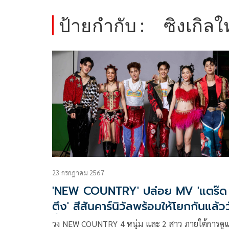
ป้ายกำกับ :
ซิงเกิลใ
23 กรกฎาคม 2567
'NEW COUNTRY' ปล่อย MV 'แตร๊ด
ตึง' สีสันคาร์นิวัลพร้อมให้โยกกันแล้ว
นี้
วง NEW COUNTRY 4 หนุ่ม และ 2 สาว ภายใต้การดู