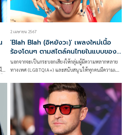
2 เมษายน 2567
น
'Blah Blah (อิหยังวะ)' เพลงใหม่เนื้อ
ร้องโดนๆ ตามสไตล์คนไทยในแบบของ
'ซิลวี่'
นอกจากจะเป็นกระบอกเสียงให้กลุ่มผู้มีความหลากหลาย
ฝ้าย
ทางเพศ (LGBTQIA+) และสนับสนุนให้ทุกคนมีความเชื่อ
ั้ง
มั่น กล้าแสดงออกในสิ่งที่ตัวเองเป็น ซิลวี่ (Silvy) ยังเป็น
ศิลปินเจ้าของเสียงร้องทรงพลัง อัดแน่นด้วยอารมณ์ งาน
เพลงที่มีเอกลักษณ์เฉพาะตัว ทั้งเนื้อหา ดนตรี รวมถึง
ของ
ภาพลักษณ์ ที่แสดงตัวตนของเธอออกมาให้รับรู้ชัดเจน