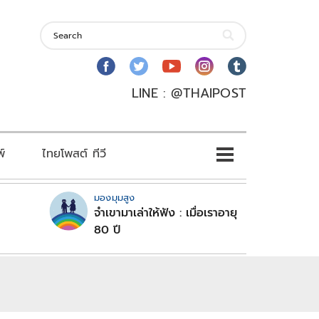
LINE : @THAIPOST
พ์
ไทยโพสต์ ทีวี
มองมุมสูง
จำเขามาเล่าให้ฟัง : เมื่อเราอายุ
80 ปี