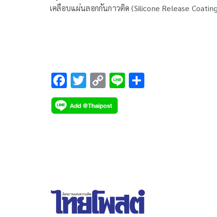
เคลือบแผ่นลอกกันกาวติด (Silicone Release Coating
ภายใต้ชื่อ “SYL-OFF™ Protect” ซึ่งใช้ผลิตแผ่นรอง
สติ๊กเกอร์ เทปกาว หรือ ฉลากกาว ที่ได้รับการรับรอง
เป็นกลางทางคาร์บอนตามมาตรฐาน PAS 2060 อย่า
เป็นทางการ ในงาน AWA Southeast Asia Label an
Release Liner Seminar 2025 ณ กรุงเทพมหานคร
F
T
C
Li
S
ac
wi
o
n
h
e
tt
p
e
ar
b
er
y
e
o
Li
o
n
k
k