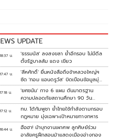
EWS UPDATE
'ธรรมนัส' ลงสงขลา ย้ำอีกรอบ ไม่มีดีล
18:37 น.
ตั้งรัฐบาลส้ม แดง เขียว
'สีหศักดิ์' ยื่นหนังสือถึงข้าหลวงใหญ่ฯ
17:47 น.
ซัด 'ทอม แอนดรูว์ส' บิดเบือนข้อมูลมุ่ง
แสวงหาผลประโยชน์ทางการเมือง
'ยศชนัน' กาง 6 แผน ดันมาตรฐาน
17:18 น.
ความปลอดภัยสถานศึกษา 90 วัน
ป้องกันก่อเหตุรุนแรง
ทบ. โต้กัมพูชา ย้ำไทยใช้กำลังตามกรอบ
17:12 น.
กฎหมาย มุ่งเฉพาะเป้าหมายทางทหาร
ฮือฮา! ม้าบุกงานเผาศพ ลูกศิษย์ร่วม
16:44 น.
อาลัยครูฝึกสอนม้าแสดงเมืองอ่างทอง