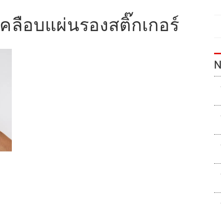
เคลือบแผ่นรองสติ๊กเกอร์
N
พฯ