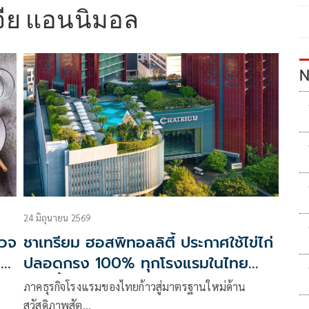
เจีย แอนนิมอล
N
24 มิถุนายน 2569
รวจ
ชาเทรียม ฮอสพิทอลลิตี้ ประกาศใช้ไข่ไก่
ลก
ปลอดกรง 100% ทุกโรงแรมในไทย
ตอกย้ำแนวทางการคัดสรรวัตถุดิบอย่าง
อ
ภาคธุรกิจโรงแรมของไทยก้าวสู่มาตรฐานใหม่ด้าน
ยั่งยืน
สวัสดิภาพสัต…