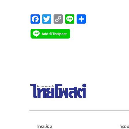
F
T
C
Li
S
ac
wi
o
n
h
e
tt
p
e
ar
b
er
y
e
o
Li
o
n
k
k
การเมือง
กรอง