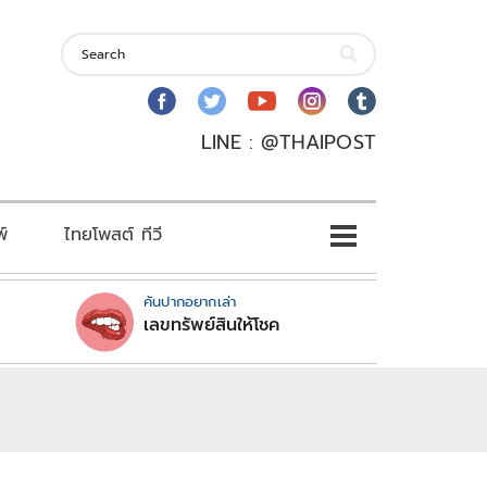
LINE : @THAIPOST
พ์
ไทยโพสต์ ทีวี
คันปากอยากเล่า
เลขทรัพย์สินให้โชค