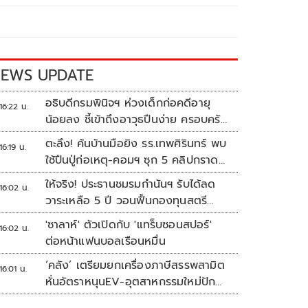
EWS UPDATE
อธิบดีกรมพินิจฯ ห่วงเด็กก่อคดีอายุ
16:22 น.
น้อยลง ชี้เข้าถึงอาวุธปืนง่าย ครอบครัว
แตกแยกเป็นชนวนสำคัญ
ตะลึง! ค้นบ้านมือยิง รร.เทพศิรินทร์ พบ
16:19 น.
ใช้ปืนปู่ก่อเหตุ-คอมฯ ซุก 5 คลิปกราด
ยิง
ให้จริง! ประธานชมรมกำนันฯ รับได้ลด
16:02 น.
วาระเหลือ 5 ปี วอนฟื้นกองทุนสตรี
อำเภอละล้าน
'ซาลาห์' ตัวเปิดกับ 'แทร็บซอนสปอร์'
16:02 น.
ต่อหน้าแฟนบอลเรือนหมื่น
‘คลัง’ เตรียมยกเครื่องภาษีสรรพสามิต
16:01 น.
หั่นอัตราหนุนEV-อุตสาหกรรมใหม่ปัก
หมุดไทย