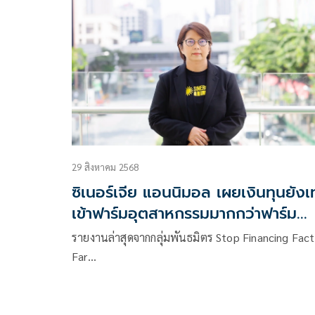
29 สิงหาคม 2568
ซิเนอร์เจีย แอนนิมอล เผยเงินทุนยังเ
เข้าฟาร์มอุตสาหกรรมมากกว่าฟาร์ม
ยั่งยืน 5 เท่า ไทยเสี่ยงวิกฤตมลพิษ-
รายงานล่าสุดจากกลุ่มพันธมิตร Stop Financing Fact
สุขภาพ
Far…