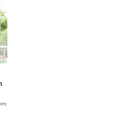
ท
ory