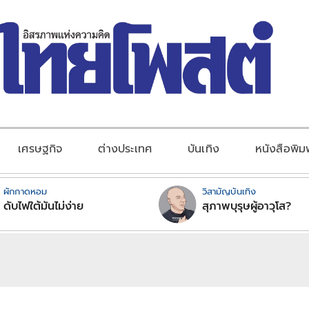
เศรษฐกิจ
ต่างประเทศ
บันเทิง
หนังสือพิม
ผักกาดหอม
วิสามัญบันเทิง
ดับไฟใต้มันไม่ง่าย
สุภาพบุรุษผู้อาวุโส?