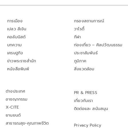
การเมือง
กรองสถานการณ์
เปลว สีเงิน
วาไรตี้
คอลัมนิสต์
กีฬา
บทความ
ท่องเที่ยว – ศิลปวัฒนธรรม
เศรษฐกิจ
ประชาสัมพันธ์
ข่าวพระราชสำนัก
ภูมิภาค
หนังสือพิมพ์
สิ่งแวดล้อม
ต่างประเทศ
PR & PRESS
อาชญากรรม
เกี่ยวกับเรา
X-CITE
ติดต่อและ สนับสนุน
ยานยนต์
สาธารณสุข-คุณภาพชีวิต
Privacy Policy