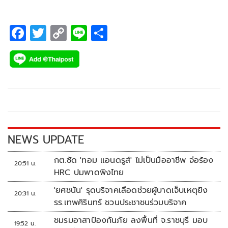
F
T
C
Li
S
ac
wi
o
n
h
e
tt
p
e
ar
b
er
y
e
o
Li
o
n
k
k
NEWS UPDATE
กต.ซัด 'ทอม แอนดรูส์' ไม่เป็นมืออาชีพ จ่อร้อง
20:51 น.
HRC ปมพาดพิงไทย
'ยศชนัน' รุดบริจาคเลือดช่วยผู้บาดเจ็บเหตุยิง
20:31 น.
รร.เทพศิรินทร์ ชวนประชาชนร่วมบริจาค
ชมรมอาสาป้องกันภัย ลงพื้นที่ จ.ราชบุรี มอบ
19:52 น.