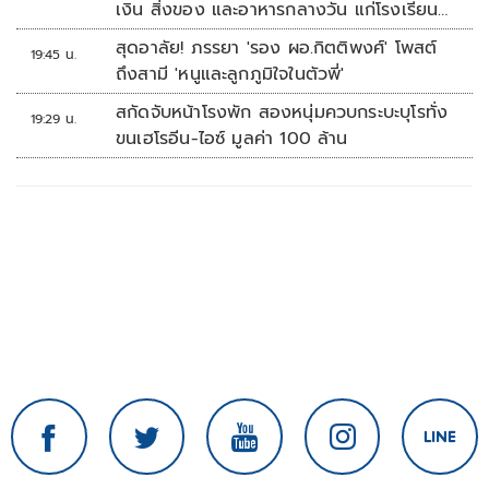
เงิน สิ่งของ และอาหารกลางวัน แก่โรงเรียน
บ้านหนองน้ำใส
สุดอาลัย! ภรรยา 'รอง ผอ.กิตติพงศ์' โพสต์
19:45 น.
ถึงสามี 'หนูและลูกภูมิใจในตัวพี่'
สกัดจับหน้าโรงพัก สองหนุ่มควบกระบะบุโรทั่ง
19:29 น.
ขนเฮโรอีน-ไอซ์ มูลค่า 100 ล้าน