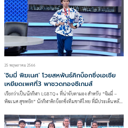
25 พฤษภาคม 2566
'จิมมี่ พิฆเนศ' โวยสหพันธ์คิกบ็อกซิ่งเอเชีย
เหยียดเพศที่3 พาชวดทองซีเกมส์
เรียกว่าเป็นนักกีฬา LGBTQ+ ที่น่าจับตามอง สำหรับ “จิมมี่ –
พิฆเนศ สุขหยิก” นักกีฬาคิกบ็อกซิ่งทีมชาติไทย ที่มีประเด็นหลัง
จากถูกสหพันธ์เอเชียฯ แบนห้ามออกสาว ฉาวความเป็นตัวเอง
ในการแข่งขันกีฬาซีเกมส์ 2023 ที่ผ่านมา งานนี้รายการ “คนดัง
นั่งเคลียร์” ทางสถานีโทรทัศน์ช่อง8 ไม่ขอปล่อยผ่าน ชวนเธอมา