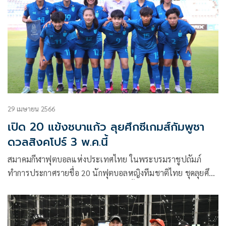
เพื่อเคลียร์ประเด็นครั้งแรก แบบล้วงลึกทุกความสงสัย ที่แฟน
กีฬาอยากรู้ ไม่ว่าจะเป็นความรู้สึกจากใจจริง หลังถูกแบนสิทธิการ
แสดงออกจากเพศสภาพของตนเอง จนทำให้ชวดเหรียญทอง
ความรู้สึกของเพศที่ 3 ที่อยู่ในกีฬาที่ถูกแบ่งว่าต้องเป็นผู้ชาย
และล่าสุดมีกระแสจนถูกทาบทามเล่นละคร ฯลฯ แฟนๆสามารถ
ติดตามคำสัมภาษณ์เต็มๆได้ทางยูทูบช่อง 8
https://youtu.be/U36-ErukntU เท่านั้น
29 เมษายน 2566
เปิด 20 แข้งชบาแก้ว ลุยศึกซีเกมส์กัมพูชา
ดวลสิงคโปร์ 3 พ.ค.นี้
สมาคมกีฬาฟุตบอลแห่งประเทศไทย ในพระบรมราชูปถัมภ์
ทำการประกาศรายชื่อ 20 นักฟุตบอลหญิงทีมชาติไทย ชุดลุยศึก
ฟุตบอลหญิงในมหกรรมกีฬาซีเกมส์ ครั้งที่ 32 ที่เมืองพนมเปญ
ประเทศกัมพูชา โดยจะมีขึ้นระหว่างวันที่ 30 เมษายน-16
พฤษภาคม 2566