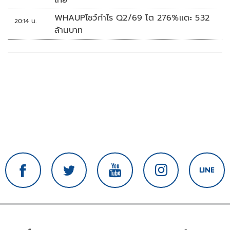
WHAUPโชว์กำไร Q2/69 โต 276%แตะ 532
20:14 น.
ล้านบาท