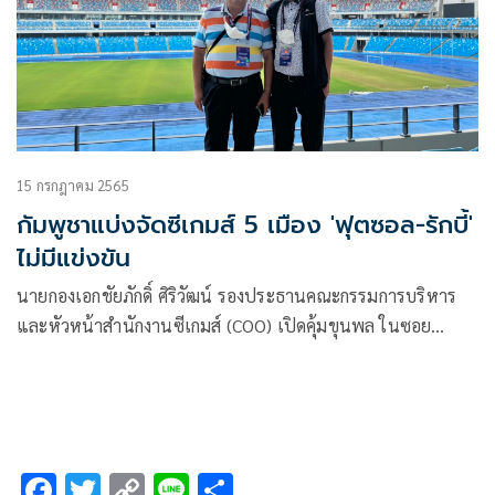
15 กรกฎาคม 2565
กัมพูชาแบ่งจัดซีเกมส์ 5 เมือง 'ฟุตซอล-รักบี้'
ไม่มีแข่งขัน
นายกองเอกชัยภักดิ์ ศิริวัฒน์ รองประธานคณะกรรมการบริหาร
และหัวหน้าสำนักงานซีเกมส์ (COO) เปิดคุ้มขุนพล ในซอย
อ่อนนุช 44 แถลงข่าวความคืบหน้าเกี่ยวกับการแข่งขันกีฬา
ซีเกมส์ ครั้งที่ 32 ที่ประเทศกัมพูชา จะเป็นเจ้าภาพจัดแข่งขัน
ระหว่างวันที่ 5-17 พฤษภาคม 2566 ซึ่งล่าสุดสหพันธ์กีฬาซีเกมส์
ได้ประกาศเจ้าภาพจัดการแข่งขันกีฬาซีเกมส์ในอีก 5 ครั้ง ต่อจาก
กัมพูชา ในปี 2566 เป็นที่เรียบร้อย
F
T
C
Li
S