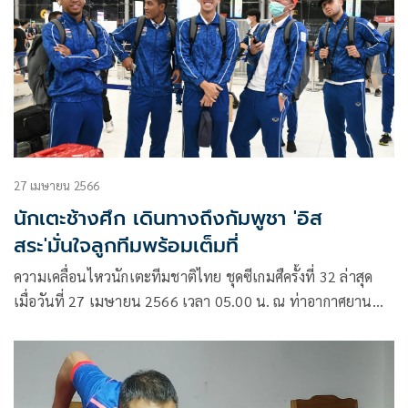
27 เมษายน 2566
นักเตะช้างศึก เดินทางถึงกัมพูชา 'อิส
สระ'มั่นใจลูกทีมพร้อมเต็มที่
ความเคลื่อนไหวนักเตะทีมชาติไทย ชุดซีเกมศืครั้งที่ 32 ล่าสุด
เมื่อวันที่ 27 เมษายน 2566 เวลา 05.00 น. ณ ท่าอากาศยาน
นานาชาติสุวรรณภูมิ ฟุตบอลชายทีมชาติไทย ชุดซีเกมส์ รวมตัว
กันเพื่อเตรียมออกเดินทางไปที่ประเทศกัมพูชา โดยการเดินทาง
ครั้งนี้นำโดย อิสสระ ศรีทะโร หัวหน้าผู้ฝึกสอน พร้อมด้วยนักเตะ
18 คน โดยโจนาธาร เข็มดี และ เศรษฐสิทธิ์ สุวรรณเศรษฐ์ จะ