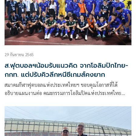
29 กันยายน 2565
ส.ฟุตบอลฯน้อมรับแนวคิด จากโอลิมปิกไทย-
กกท. แต่ปรับคิวลีกหนีซีเกมส์คงยาก
สมาคมกีฬาฟุตบอลแห่งประเทศไทยฯ ขอบคุณโอกาสที่ได้
อธิบายแผนงานต่อ คณะกรรมการโอลิมปิคแห่งประเทศไทย
คณะกรรมการเตรียมนักกีฬาทีมชาติไทยชุดซีเกมส์ และการกีฬา
แห่งประเทศไทย (กกท.) เรื่องการเตรียมทีมสำหรับรายการ
แข่งขันฟุตบอลในปีหน้า ที่เกี่ยวข้องกับการของบประมาณเตรียม
ทีม เช่น ซีเกมส์ เอเชียนเกมส์ และ เอเอฟซี U23 คัดโอลิมปิก