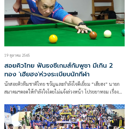
เดินทางตามไปสมทบในภายหลัง
19 ตุลาคม 2565
สอยคิวไทย ฟันธงซีเกมส์กัมพูชา มีเกิน 2
ทอง 'เฮียฮง'ห่วงระเบียบนักกีฬา
นักสอยคิวทีมชาติไทย ขวัญและกำลังใจดีเยี่ยม “เฮียฮง” นายก
สมาคมฯดอดให้กำลังใจโดยไม่แจ้งล่วงหน้า โปรยยาหอม เรื่อง
ฝีมือประสบการณ์ และ ความสามารถ ทีมไทยดีกว่าทุกชาติ กำชับ
เน้นเรื่องระเบียบวินัยเป็นสำคัญ ขณะที่เป้าหมายซีเกมส์กัมพูชา
ตอกย้ำต้องดีกว่าเดิม อย่างน้อยวางไว้ 2 เหรียญทอง