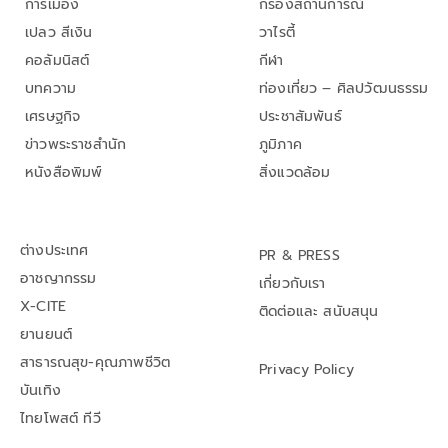
การเมือง
กรองสถานการณ์
เปลว สีเงิน
วาไรตี้
คอลัมนิสต์
กีฬา
บทความ
ท่องเที่ยว – ศิลปวัฒนธรรม
เศรษฐกิจ
ประชาสัมพันธ์
ข่าวพระราชสำนัก
ภูมิภาค
หนังสือพิมพ์
สิ่งแวดล้อม
ต่างประเทศ
PR & PRESS
อาชญากรรม
เกี่ยวกับเรา
X-CITE
ติดต่อและ สนับสนุน
ยานยนต์
สาธารณสุข-คุณภาพชีวิต
Privacy Policy
บันเทิง
ไทยโพสต์ ทีวี