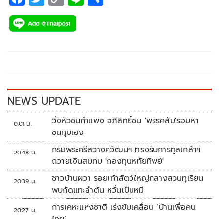
ac
wi
o
n
h
e
tt
p
e
ar
b
er
y
e
o
Li
o
n
k
k
NEWS UPDATE
วิ่งหัวชนกำแพง อภิสิทธิ์ชน 'พรรคส้ม'รอมหา
0:01 น.
ชนทุบเอง
กรมพระศรีสวางควัฒนฯ ทรงรับการทูลเกล้าฯ
20:48 น.
ถวายเงินสมทบ 'กองทุนหทัยทิพย์'
ชาวบ้านผวา รอยเท้าสัตว์ใหญ่กลางสวนทุเรียน
20:39 น.
พบกัดแทะลำต้น หวั่นเป็นหมี
การเคหะแห่งชาติ เร่งขับเคลื่อน ‘บ้านเพื่อคน
20:27 น.
ไทย’