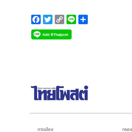
ไทยที่อาศัยอยู่ในย่างกุ้ง
F
T
C
Li
S
ac
wi
o
n
h
e
tt
p
e
ar
b
er
y
e
o
Li
o
n
k
k
การเมือง
กรอง