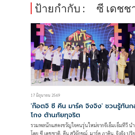
ป้ายกำกับ :
ซี เดชชา
17 มิถุนายน 2569
'ก๊อตจิ ซี คีน มาร์ค จิงจิง' ชวนรู้ทันก
โกง ต้านภัยทุจริต
รวมพลนักแสดงขวัญใจคนรุ่นใหม่จากจีเอ็มเอ็มทีวี นำ
โดย ซี เดชชาติ, คีน สุวิจักขณ์, มาร์ค ภาคิน, จิงจิง ปริ