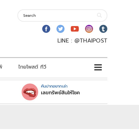
LINE : @THAIPOST
พ์
ไทยโพสต์ ทีวี
คันปากอยากเล่า
เลขทรัพย์สินให้โชค