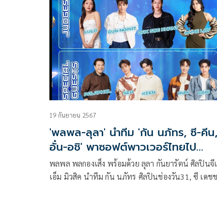
นันทมหิดล โดยผู้ที่สนใจสามารถร่วมบริจาค ผ่านเลขที
บัญชี 045-508231-4 บัญชีออมทรัพย์ ชื่อบัญชี วันอา
นันทมหิดล ธนาคารไทยพาณิชย์ สาขาสภากาชาดไทย
หรือทางเว็บไซต์
https://anandaydonation.docchula.com
19 กันยายน 2567
'พลพล-ลุลา' นำทีม 'กัน นภัทร, ซี-คีน
อั๋น-อชิ' พาซอฟต์พาวเวอร์ไทยไป
ย่างกุ้ง!
พลพล พลกองเส็ง พร้อมด้วย ลุลา กันยารัตน์ ศิลปินจีเ
เอ็ม มิวสิค นำทีม กัน นภัทร ศิลปินช่องวัน31, ซี เดชช
คีน สุวิจักขณ์, อั๋น ณภัทร และ อชิ พีระกานต์ นักแสดง
สังกัดจีเอ็มเอ็มทีวี เดินทางพาซอฟต์พาวเวอร์ไทยไป
สร้างความบันเทิงให้แฟนคลับชาวเมียนมา รวมถึงชา