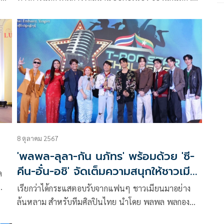
หนุ่มฮอตมาแรงเกินต้านอย่าง ซี-เดชชาติ ทาศิลป์ จาก
GMMTV คอนเทนต์โพรไวเดอร์ชั้นนำของ เมืองไทย ใน
เครือบริษัท เดอะ วัน เอ็นเตอร์ไพรส์ จำกัด (มหาชน)
8 ตุลาคม 2567
'พลพล-ลุลา-กัน นภัทร' พร้อมด้วย 'ซี-
คีน-อั๋น-อชิ' จัดเต็มความสนุกให้ชาวเมีย
ค
นมา
เรียกว่าได้กระแสตอบรับจากแฟนๆ ชาวเมียนมาอย่าง
วัน
ล้นหลาม สำหรับทีมศิลปินไทย นำโดย พลพล พลกอง
อา
เส็ง, ลุลา กันยารัตน์, กัน นภัทร, ซี เดชชาติ, คีน สุ