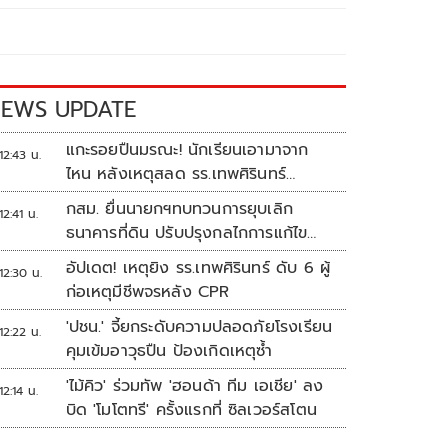
EWS UPDATE
แกะรอยปืนมรณะ! นักเรียนเอามาจาก
12:43 น.
ไหน หลังเหตุสลด รร.เทพศิรินทร์
นนทบุรี
กสม. ยื่นนายกฯทบทวนการยุบเลิก
12:41 น.
ธนาคารที่ดิน ปรับปรุงกลไกการแก้ไข
ปัญหาความเหลื่อมล้ำ
อัปเดต! เหตุยิง รร.เทพศิรินทร์ ดับ 6 ผู้
12:30 น.
ก่อเหตุมีชีพจรหลัง CPR
'ปชน.' จี้ยกระดับความปลอดภัยโรงเรียน
12:22 น.
คุมเข้มอาวุธปืน ป้องเกิดเหตุซ้ำ
'ไม้คิว' ร่วมทัพ 'ฮอนด้า ทีม เอเชีย' ลง
12:14 น.
บิด 'โมโตทรี' ครั้งแรกที่ ซิลเวอร์สโตน