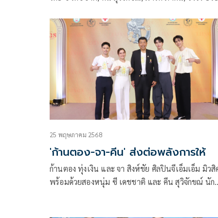
พิชญ์ พร้อมทัพแขกรับเชิญก๊วนต้านโกง เจนนี่
ปาหนัน, โทมัส ทอม, ดีเจเป้ วิศวะ และอีกมากมาย
25 พฤษภาคม 2568
'ก้านตอง-จา-คีน' ส่งต่อพลังการให้
ก้านตอง ทุ่งเงิน และ จา สิงห์ชัย ศิลปินจีเอ็มเอ็ม มิวสิ
พร้อมด้วยสองหนุ่ม ซี เดชชาติ และ คีน สุวิจักขณ์ นัก
แสดงสังกัดจีเอ็มเอ็มทีวี ร่วมงานแถลงข่าวเปิดตัวเข็ม
อานันทมหิดล ประจำปี 2568 เข็มที่ระลึกเนื่องในวัน