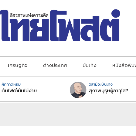
เศรษฐกิจ
ต่างประเทศ
บันเทิง
หนังสือพิม
ผักกาดหอม
วิสามัญบันเทิง
ดับไฟใต้มันไม่ง่าย
สุภาพบุรุษผู้อาวุโส?