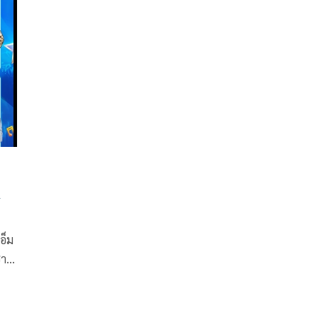
่
วิจักขณ์, อั๋น ณภัทร และ อชิ พีระกานต์ ที่บินลัดฟ้าขน
เพลงสุดฮิตส่งมอบความสุขให้กับแฟนเพลงชาวเมียนมา
และชาวไทยที่มาร่วมชมงาน Thai Festival 2024 in
Yangon ณ ห้างสรรพสินค้า Junction City ซึ่งจัดเป็นครั้ง
แรกในย่างกุ้ง โดย สถานเอกอัครราชทูต ณ กรุงย่างกุ้ง
ร่วมกับ จีเอ็มเอ็ม แกรมมี่, ช่องวัน 31 และ จีเอ็มเอ็มทีวี
,
อ็ม
าติ,
ว