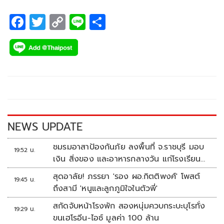
F
T
C
Li
S
ac
wi
o
n
h
e
tt
p
e
ar
b
er
y
e
o
Li
o
n
k
k
NEWS UPDATE
ชมรมอาสาป้องกันภัย ลงพื้นที่ จ.ราชบุรี มอบ
19:52 น.
เงิน สิ่งของ และอาหารกลางวัน แก่โรงเรียน
บ้านหนองน้ำใส
สุดอาลัย! ภรรยา 'รอง ผอ.กิตติพงศ์' โพสต์
19:45 น.
ถึงสามี 'หนูและลูกภูมิใจในตัวพี่'
สกัดจับหน้าโรงพัก สองหนุ่มควบกระบะบุโรทั่ง
19:29 น.
ขนเฮโรอีน-ไอซ์ มูลค่า 100 ล้าน