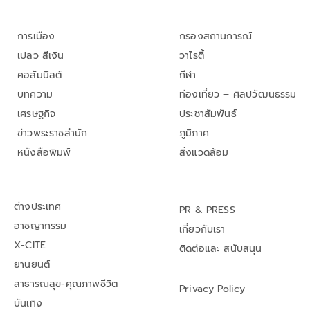
การเมือง
กรองสถานการณ์
เปลว สีเงิน
วาไรตี้
คอลัมนิสต์
กีฬา
บทความ
ท่องเที่ยว – ศิลปวัฒนธรรม
เศรษฐกิจ
ประชาสัมพันธ์
ข่าวพระราชสำนัก
ภูมิภาค
หนังสือพิมพ์
สิ่งแวดล้อม
ต่างประเทศ
PR & PRESS
อาชญากรรม
เกี่ยวกับเรา
X-CITE
ติดต่อและ สนับสนุน
ยานยนต์
สาธารณสุข-คุณภาพชีวิต
Privacy Policy
บันเทิง