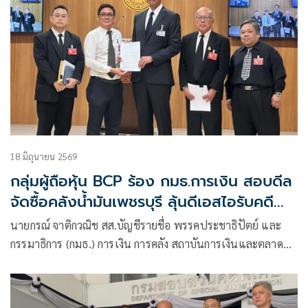
18 มิถุนายน 2569
กลุ่มผู้ถือหุ้น BCP ร้อง กมธ.การเงิน สอบดีล
จัดซื้อคลังน้ำมันเพชรบุรี ลุ้นดีเอสไอรับคดี
พิเศษ
นายกรณ์ จาติกวณิช สส.บัญชีรายชื่อ พรรคประชาธิปัตย์ และ
กรรมาธิการ (กมธ.) การเงิน การคลัง สถาบันการเงินและตลาด
การเงิน สภาผู้แทนราษฎร รับหนังสือจากกลุ่มเครือข่ายผู้ถือหุ้น
รายย่อย บมจ.บางจาก เพื่อติดตามผลการสอบสวน กรณีซื้อขาย
โครงการคลังน้ำมัน โยงเครือข่ายทุนเทา