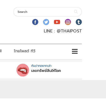
LINE : @THAIPOST
พ์
ไทยโพสต์ ทีวี
คันปากอยากเล่า
เลขทรัพย์สินให้โชค