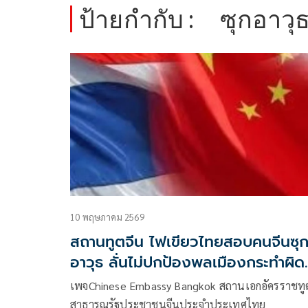
ป้ายกำกับ :
ซุกอาวุ
10 พฤษภาคม 2569
สถานทูตจีน ไฟเขียวไทยสอบคนจีนซุ
อาวุธ ลั่นไม่ปกป้องพลเมืองกระทำผิด
กม.
เพจChinese Embassy Bangkok สถานเอกอัครราชทู
สาธารณรัฐประชาชนจีนประจำประเทศไทย