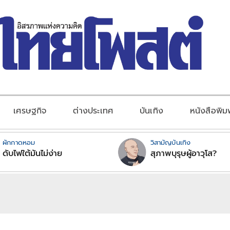
เศรษฐกิจ
ต่างประเทศ
บันเทิง
หนังสือพิม
ผักกาดหอม
วิสามัญบันเทิง
ดับไฟใต้มันไม่ง่าย
สุภาพบุรุษผู้อาวุโส?