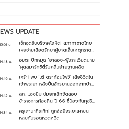
EWS UPDATE
เช็กจุดรับบริจาคโลหิต! สภากาชาดไทย
15:01 น.
เผยจ่ายเลือดรักษาผู้บาดเจ็บเหตุกราด
ยิงแล้ว 148 ยูนิต
อมตะ ปักหมุด ‘ฮาลอง-ฟู้เถาะเวียดนาม
14:48 น.
’ผุดสมาร์ทซิตี้รับคลื่นย้ายฐานผลิต
เศร้า! พบ 'เต้ ดราก้อนไฟว์' เสียชีวิตใน
14:46 น.
เจ้าพระยา หลังปั่นจักรยานออกจากบ้าน
ตี 4
สถ. แจงยิบ ปมยกเลิกจัดสอบ
14:45 น.
ข้าราชการท้องถิ่น ปี 66 ชี้ป้องกันทุจริต
หวั่นรัฐเสียหาย
ครูเล่านาทีระทึก! ถูกจ่อยิงระยะเผาขน
14:34 น.
หลบทันรอดหวุดหวิด