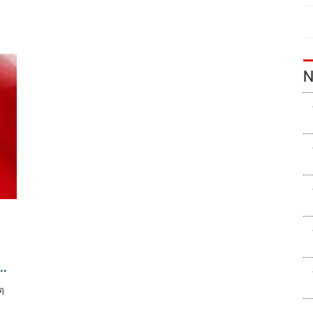
ธ
N
ก
ต