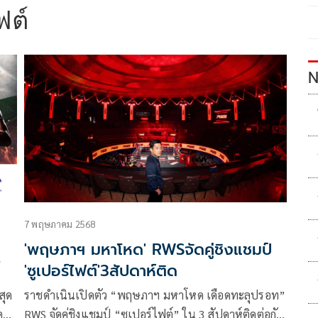
ฟต์
N
7 พฤษภาคม 2568
'พฤษภาฯ มหาโหด' RWSจัดคู่ชิงแชมป์
'ซูเปอร์ไฟต์'3สัปดาห์ติด
สุด
ราชดำเนินเปิดตัว “พฤษภาฯ มหาโหด เดือดทะลุปรอท”
คาด
RWS จัดคู่ชิงแชมป์ “ซูเปอร์ไฟต์” ใน 3 สัปดาห์ติดต่อกัน