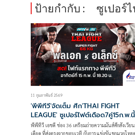
ป้ายกำกับ :
ซูเปอร์ไ
11 กุมภาพันธ์ 2569
'พีพีทีวี'จัดเต็ม ศึก'THAI FIGHT
LEAGUE' ซูเปอร์ไฟต์เดือด7คู่15ก.พ.นี้
พีพีทีวี เอชดี ช่อง 36 เตรียมถ่ายความมันส์ศึกสังเวียน
เดือด ที่ส่งตรงจากขอบเวที กับการแข่งขันชกมวยไทย