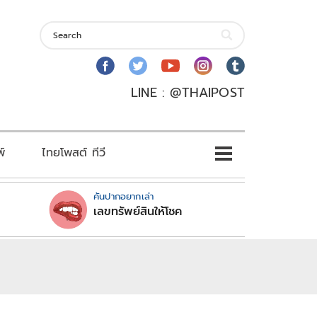
LINE : @THAIPOST
พ์
ไทยโพสต์ ทีวี
คันปากอยากเล่า
เลขทรัพย์สินให้โชค