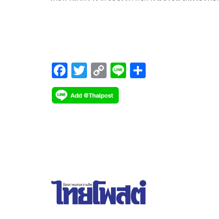
เชือกในรายการ “THAI FIGHT LEAGUE” ที่เรียกว่าเ
ศึกซูเปอร์ไฟต์เข้มข้น จัดเต็ม 7 คู่เดือด ขนนักชกระดั
แถวหน้ามาดวลศิลปะแม่ไม้มวยไทย ในวันอาทิตย์ที่ 15
กุมภาพันธ์ 2569 ณ เวิลด์ สยาม สเตเดียม ตะวันนา
บางกะปิ เริ่มถ่ายทอดสดทางหน้าจอ ตั้งแต่เวลา 18.2
F
T
C
Li
S
20.20 น.
ac
wi
o
n
h
e
tt
p
e
ar
b
er
y
e
o
Li
o
n
k
k