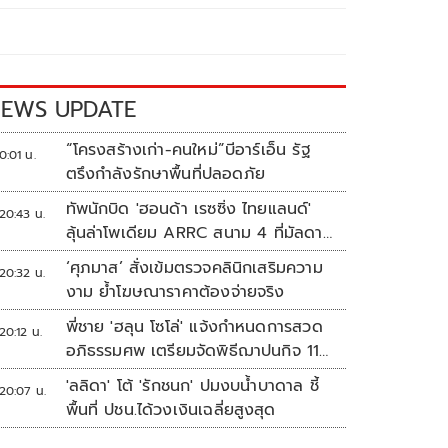
EWS UPDATE
“โครงสร้างเก่า-คนใหม่”บีอาร์เอ็น รัฐ
0:01 น.
ตรึงกำลังรักษาพื้นที่ปลอดภัย
ทัพนักบิด 'ฮอนด้า เรซซิ่ง ไทยแลนด์'
20:43 น.
ลุ้นล่าโพเดียม ARRC สนาม 4 ที่มัลดาลิ
กา
‘ศุภมาส’ สั่งเข้มตรวจคลินิกเสริมความ
20:32 น.
งาม ย้ำโฆษณาราคาต้องจ่ายจริง
พี่ชาย 'ฮลุน โซโล่' แจ้งกำหนดการสวด
20:12 น.
อภิธรรมศพ เตรียมจัดพิธีฌาปนกิจ 11
ส.ค.
'ลลิดา' โต้ 'รักชนก' ปมงบน้ำบาดาล ชี้
20:07 น.
พื้นที่ ปชน.ได้วงเงินเฉลี่ยสูงสุด