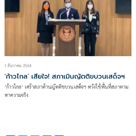
1 ธันวาคม 2564
'ก้าวไกล' เสียใจ! สภาเมินญัตติขบวนเสด็จฯ
‘ก้าวไกล’ เศร้าสภาต้านญัตติขบวนเสด็จฯ หวังใช้พื้นที่สภาตาม
หาความจริง