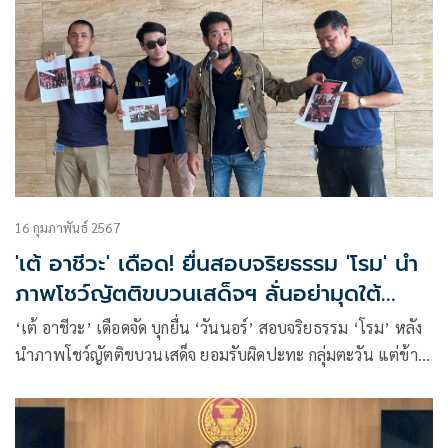
16 กุมภาพันธ์ 2567
'เต้ อาชีวะ' เดือด! ยื่นสอบจริยธรรม 'โรม' นำ
ภาพโชว์ญัตติขบวนเสด็จฯ ลั่นอย่ามุดใต้
กระโปรงเด็ก
‘เต้ อาชีวะ’ เดือดจัด บุกยื่น ‘วันนอร์’ สอบจริยธรรม ‘โรม’ หลัง
นำภาพโชว์ญัตติขบวนเสด็จ ยอมรับผิดปะทะ กลุ่มตะวัน แต่ข้า
ไปห้าม พร้อมโชว์ภาพ ‘โรม’ ปะทะตำรวจสวนกลับ ยัน ‘ชาดา’
ไม่ได้อยู่เบื้องหลัง ลั่นเปิดหน้าสู้ อย่ามุดใต้กระโปรงเด็ก