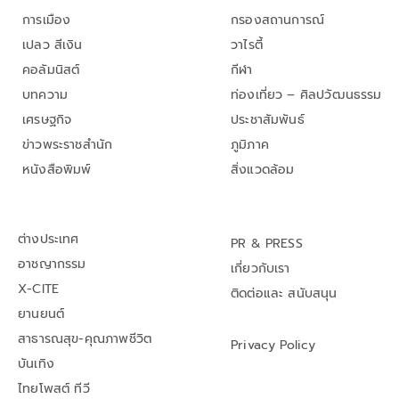
การเมือง
กรองสถานการณ์
เปลว สีเงิน
วาไรตี้
คอลัมนิสต์
กีฬา
บทความ
ท่องเที่ยว – ศิลปวัฒนธรรม
เศรษฐกิจ
ประชาสัมพันธ์
ข่าวพระราชสำนัก
ภูมิภาค
หนังสือพิมพ์
สิ่งแวดล้อม
ต่างประเทศ
PR & PRESS
อาชญากรรม
เกี่ยวกับเรา
X-CITE
ติดต่อและ สนับสนุน
ยานยนต์
สาธารณสุข-คุณภาพชีวิต
Privacy Policy
บันเทิง
ไทยโพสต์ ทีวี