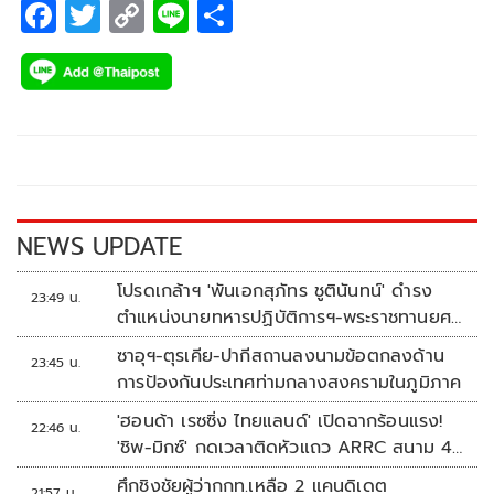
F
T
C
Li
S
ac
wi
o
n
h
e
tt
p
e
ar
b
er
y
e
o
Li
o
n
k
k
NEWS UPDATE
โปรดเกล้าฯ 'พันเอกสุภัทร ชูตินันทน์' ดำรง
23:49 น.
ตำแหน่งนายทหารปฏิบัติการฯ-พระราชทานยศ
'พลตรี'
ซาอุฯ-ตุรเคีย-ปากีสถานลงนามข้อตกลงด้าน
23:45 น.
การป้องกันประเทศท่ามกลางสงครามในภูมิภาค
'ฮอนด้า เรซซิ่ง ไทยแลนด์' เปิดฉากร้อนแรง!
22:46 น.
'ชิพ-มิกซ์' กดเวลาติดหัวแถว ARRC สนาม 4
ที่มัลดาลิกา
ศึกชิงชัยผู้ว่ากกท.เหลือ 2 แคนดิเดต
21:57 น.