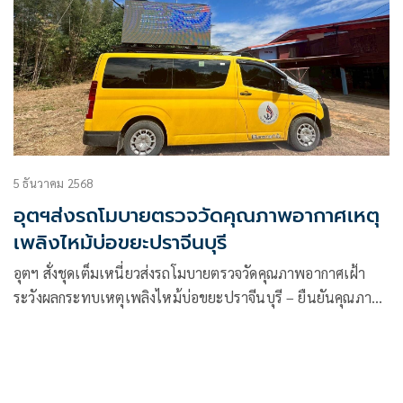
5 ธันวาคม 2568
อุตฯส่งรถโมบายตรวจวัดคุณภาพอากาศเหตุ
เพลิงไหม้บ่อขยะปราจีนบุรี
อุตฯ สั่งชุดเต็มเหนี่ยวส่งรถโมบายตรวจวัดคุณภาพอากาศเฝ้า
ระวังผลกระทบเหตุเพลิงไหม้บ่อขยะปราจีนบุรี – ยืนยันคุณภาพ
อากาศยังไม่เกินมาตรฐาน #โปรโมชั่นพิเศษสำหรับสมาชิกใหม่!
รับโบนัส 100%, #เมื่อสมัครสมาชิกใหม่และทำการฝากเงินครั้ง
แรก พร้อมโปรโมชั่นสุดพิเศษสำหรับแฟนบอลที่ชอบ ฟุตบอล
และ สล็อตเว็บตรง!