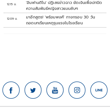
'อินฟานติโน' ปฏิเสธข่าวฉาว ยัดเงินเพื่อปกปิด
12:15 น.
ความสัมพันธ์หญิงสาวแบบลับๆ
มาอีกสูตร! 'พร้อมพงศ์' กางกรอบ 30 วัน
12:09 น.
ถอดบทเรียนเหตุรุนแรงในโรงเรียน