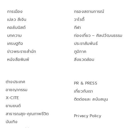
การเมือง
กรองสถานการณ์
เปลว สีเงิน
วาไรตี้
คอลัมนิสต์
กีฬา
บทความ
ท่องเที่ยว – ศิลปวัฒนธรรม
เศรษฐกิจ
ประชาสัมพันธ์
ข่าวพระราชสำนัก
ภูมิภาค
หนังสือพิมพ์
สิ่งแวดล้อม
ต่างประเทศ
PR & PRESS
อาชญากรรม
เกี่ยวกับเรา
X-CITE
ติดต่อและ สนับสนุน
ยานยนต์
สาธารณสุข-คุณภาพชีวิต
Privacy Policy
บันเทิง