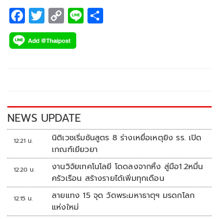
โปรโมชั่นฟรีสปินและโบนัสพิเศษรอคุณอยู่!
F
T
C
Li
S
ac
wi
o
n
h
e
tt
p
e
ar
b
er
y
e
o
Li
o
n
k
k
NEWS UPDATE
นิติเวชเริ่มชันสูตร 8 ร่างเหยื่อเหตุยิง รร. เปิด
12:21 น.
เกณฑ์เยียวยา
งานวิจัยเทคโนโลยี โดดลงจากหิ้ง สู่มือ1.2หมื่น
12:20 น.
ครัวเรือน สร้างรายได้เพิ่มทุกเดือน
ลายแทง 15 จุด วัดพระมหาธาตุฯ มรดกโลก
12:15 น.
แห่งใหม่