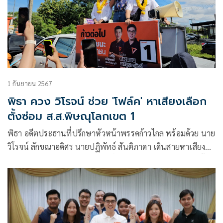
1 กันยายน 2567
พิธา ควง วิโรจน์ ช่วย 'โฟล์ค' หาเสียงเลือก
ตั้งซ่อม ส.ส.พิษณุโลกเขต 1
พิธา อดีตประธานที่ปรึกษาหัวหน้าพรรคก้าวไกล พร้อมด้วย นาย
วิโรจน์ ลักขณาอดิศร นายปฏิพัทธ์ สันติภาดา เดินสายหาเสียง
ช่วย นายณฐชนน ชนะบูรณาศักดิ์ หรือโฟล์ค ผู้สมัครรับเลือกตั้ง
ซ่อม ส.ส.พิษณุโลก เขต 1