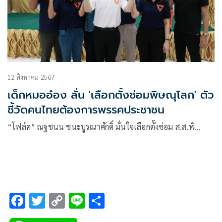
12 สิงหาคม 2567
เด็กหมออ๋อง ลั่น 'เลือกตั้งซ่อมพิษณุโลก' ตัว
ชี้วัดคนไทยต้องการพรรคประชาชน
“โฟล์ค” ณฐชนน ชนะบูรณาศักดิ์ มั่นใจเลือกตั้งซ่อม ส.ส.พิ…
F
T
C
Li
S
ac
wi
o
n
h