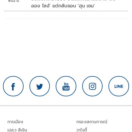
8:02 น.
ออง ไลง์' แต่กลับชอบ 'ฮุน เซน'
การเมือง
กรองสถานการณ์
เปลว สีเงิน
วาไรตี้