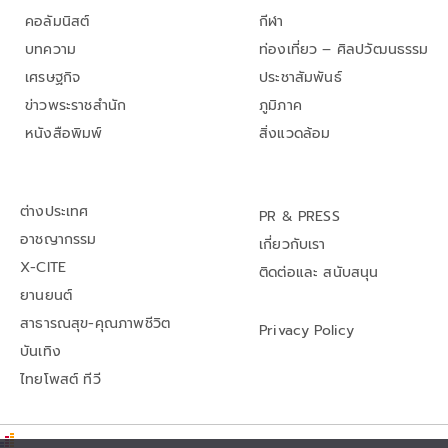
คอลัมนิสต์
กีฬา
บทความ
ท่องเที่ยว – ศิลปวัฒนธรรม
เศรษฐกิจ
ประชาสัมพันธ์
ข่าวพระราชสำนัก
ภูมิภาค
หนังสือพิมพ์
สิ่งแวดล้อม
ต่างประเทศ
PR & PRESS
อาชญากรรม
เกี่ยวกับเรา
X-CITE
ติดต่อและ สนับสนุน
ยานยนต์
สาธารณสุข-คุณภาพชีวิต
Privacy Policy
บันเทิง
ไทยโพสต์ ทีวี