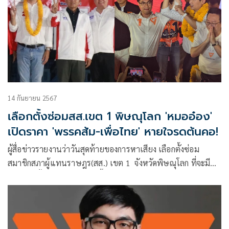
14 กันยายน 2567
เลือกตั้งซ่อมสส.เขต 1 พิษณุโลก 'หมออ๋อง'
เปิดราคา 'พรรคส้ม-เพื่อไทย' หายใจรดต้นคอ!
ผู้สื่อข่าวรายงานว่าวันสุดท้ายของการหาเสียง เลือกตั้งซ่อม
สมาชิกสภาผู้แทนราษฎร(สส.) เขต 1 จังหวัดพิษณุโลก ที่จะมี
การเลือกตั้งในวันที่ 15 ก.ย.นี้ โดยผู้สมั