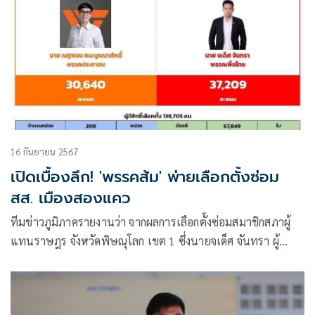
16 กันยายน 2567
เปิดเบื้องลึก! 'พรรคส้ม' พ่ายเลือกตั้งซ่อม
สส. เมืองสองแคว
ทีมข่าวภูมิภาครายงานว่า จากผลการเลือกตั้งซ่อมสมาชิกสภาผู้
แทนราษฎร จังหวัดพิษณุโลก เขต 1 ซึ่งนายจเด็ศ จันทรา ผู้
สมัครจากพรรคเพื่อไทย ที่ชนะ นายณฐชนน ชนะบูรณาศักดิ์