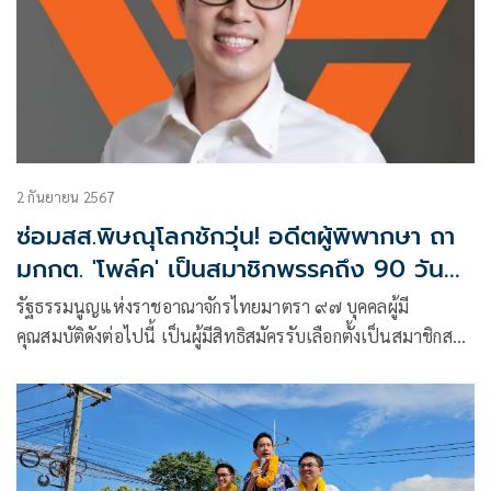
2 กันยายน 2567
ซ่อมสส.พิษณุโลกชักวุ่น! อดีตผู้พิพากษา ถา
มกกต. 'โพล์ค' เป็นสมาชิกพรรคถึง 90 วัน
หรือไม่
รัฐธรรมนูญแห่งราชอาณาจักรไทยมาตรา ๙๗ บุคคลผู้มี
คุณสมบัติดังต่อไปนี้ เป็นผู้มีสิทธิสมัครรับเลือกตั้งเป็นสมาชิกสภา
ผู้แทนราษฎร