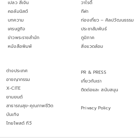
เปลว สีเงิน
วาไรตี้
คอลัมนิสต์
กีฬา
บทความ
ท่องเที่ยว – ศิลปวัฒนธรรม
เศรษฐกิจ
ประชาสัมพันธ์
ข่าวพระราชสำนัก
ภูมิภาค
หนังสือพิมพ์
สิ่งแวดล้อม
ต่างประเทศ
PR & PRESS
อาชญากรรม
เกี่ยวกับเรา
X-CITE
ติดต่อและ สนับสนุน
ยานยนต์
สาธารณสุข-คุณภาพชีวิต
Privacy Policy
บันเทิง
ไทยโพสต์ ทีวี