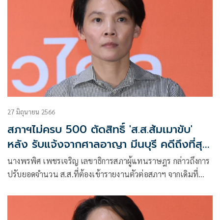
27 มิถุนายน 2566
สภาฯไม่ครบ 500 ตัดสิทธิ์ 'ส.ส.ส้มเมาขับ'
หลัง รับแจ้งจากศาลอาญา มีนบุรี คดีถึงที่สุด
แล้ว
นางพรพิศ เพชรเจริญ เลขาธิการสภาผู้แทนราษฎร กล่าวถึงการ
ปรับยอดจำนวน ส.ส.ที่ต้องเข้ารายงานตัวต่อสภาฯ จากเดิมที่
คณะกรรมการ