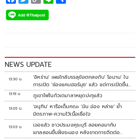
ac
wi
o
n
h
e
tt
p
e
ar
b
er
y
e
o
Li
o
n
k
k
NEWS UPDATE
'อิหร่าน' เผยใกล้บรรลุข้อตกลงกับ' โอมาน' ใน
13:30 น.
การเปิด 'ช่องแคบฮอร์มุซ' แล้ว แต่การเปิดขึ้น
อยู่กับสหรัฐฯ
13:19 น.
ภูเขาไฟในกัวเตมาลาหยุดปะทุแล้ว
'อนุทิน' หารือเต็มคณะ 'มิน อ่อง หล่าย' ย้ำ
13:05 น.
มิตรภาพ-ความไว้เนื้อเชื่อใจ
เจอแล้ว ชาวประมงคุระบุรี ลอยคอมากับ
13:03 น.
แกลลอนขึ้นฝั่งระนอง หลังขาดการติดต่อ
หลายวัน