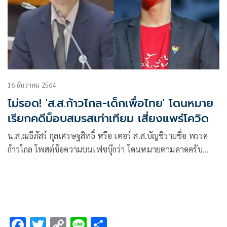
16 ธันวาคม 2564
ไม่รอด! 'ส.ส.ก้าวไกล-เด็กเพื่อไทย' โดนหมาย
เรียกคดีม็อบสมรสเท่าเทียม เสี่ยงแพร่โควิด
น.ส.ณธีภัสร์ กุลเศรษฐสิทธิ์ หรือ เตอร์ ส.ส.บัญชีรายชื่อ พรรค
ก้าวไกล โพสต์ข้อความบนเฟซบุ๊กว่า โดนหมายตามคาดครับ
ข้อหาร่วมปราศรัยม็อบสมรสเท่าเทียม
F
T
C
Li
S