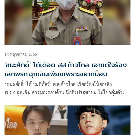
14 พฤษภาคม 2565
'ชนะศักดิ์' โต้เดือด สส.ก้าวไกล เอาแต่ใจร้อง
เลิกพรก.ฉุกเฉินเพียงเพราะอยากม็อบ
‘ชนะศักดิ์’ โต้ ‘ณธีภัสร์’ ส.ส.ก้าวไกล เรียกร้องให้ยกเลิก
พ.ร.ก.ฉุกเฉิน ควรมองรอบด้าน นึกถึงประชาชน ไม่ใช่กลุ่มตัวเอง
ที่อยากเคลื่อนไหว ย้ำคง พ.ร.ก.ฉุกเฉิน เพราะโควิดยังระบาดอยู่