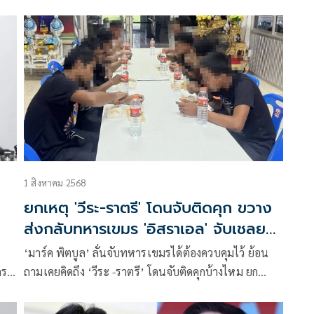
ตำรวจไม่มีสิทธิ์บ่นเพราะประชาชนเขาทนพฤติกรรมกัน
มานานแล้ว
1 สิงหาคม 2568
ง
ยกเหตุ 'วีระ-ราตรี' โดนจับติดคุก ขวาง
ส่งกลับทหารเขมร 'อิสราเอล' จับเชลย
ศึกได้ก็เอาไว้ต่อรอง
‘มาร์ค พิตบูล’ ลั่นจับทหารเขมรได้ต้องควบคุมไว้ ย้อน
ถามเคยคิดถึง ‘วีระ -ราตรี’ โดนจับติดคุกบ้างไหม ยก
เหตุการณ์ ‘อิสราเอล’ รบกับ ‘ปาเลสไตน์’ จับเชลยศึกได้
ต้องเอาไว้แลกเปลี่ยนต่อรอง รู้แล้วใครเป็นไส้ศึก