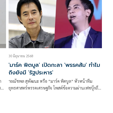
30 มิถุนายน 2568
'มาร์ค พิตบูล' เปิดกะลา 'พรรคส้ม' ทำไม
ถึงยังมี 'รัฐประหาร'
า
ายณัชพล สุพัฒนะ หรือ “มาร์ค พิตบูล” หัวหน้าทีม
ุ๊
ยุทธศาสตร์พรรคเศรษฐกิจ โพสต์ข้อความผ่านเฟซบุ๊กถึง
กรณีพรรคประชาชนประณามการชุมนุมของกลุ่มรวมพลัง
แผ่นดินปกป้องอธิปไตย