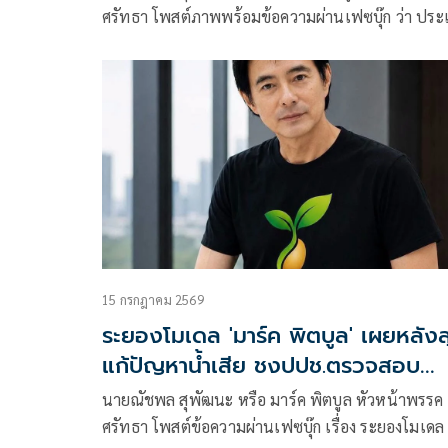
ศรัทธา โพสต์ภาพพร้อมข้อความผ่านเฟซบุ๊ก ว่า ประ
เวียดนาม กล้าผ่าตัดตัวเอง
15 กรกฎาคม 2569
ระยองโมเดล 'มาร์ค พิตบูล' เผยหลังลุย
แก้ปัญหาน้ำเสีย ชงปปช.ตรวจสอบ
จนท.เริ่มตื่นตัวแล้ว
นายณัชพล สุพัฒนะ หรือ มาร์ค พิตบูล หัวหน้าพรรค
ศรัทธา โพสต์ข้อความผ่านเฟซบุ๊ก เรื่อง ระยองโมเดล 