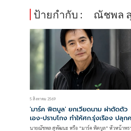
ป้ายกำกับ :
ณัชพล ส
5 สิงหาคม 2569
'มาร์ค พิตบูล' ยกเวียดนาม ผ่าตัดตัว
เอง-ปราบโกง ทำให้ศก.รุ่งเรือง ปลุก
ไทยตื่นรู้บ้าง
นายณัชพล สุพัฒนะ หรือ “มาร์ค พิตบูล” หัวหน้าพร