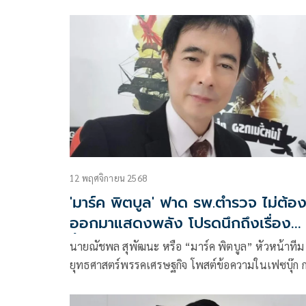
ระบุว่า
12 พฤศจิกายน 2568
'มาร์ค พิตบูล' ฟาด รพ.ตำรวจ ไม่ต้อ
ออกมาแสดงพลัง โปรดนึกถึงเรื่อง
ชั้น14 ด้วย
นายณัชพล สุพัฒนะ หรือ “มาร์ค พิตบูล” หัวหน้าทีม
ยุทธศาสตร์พรรคเศรษฐกิจ โพสต์ข้อความในเฟซบุ๊ก กรณี
แพทย์-พยาบาล รพ.ตำรวจ รวมพลังกล่าวปฏิญาณ “เรา
ไม่ใช่องค์กรอาชญากรรม”