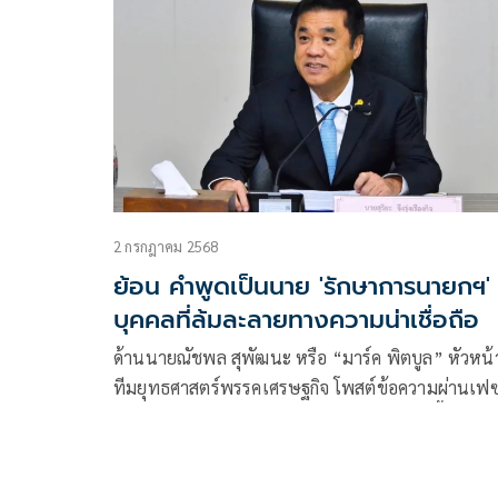
2 กรกฎาคม 2568
ย้อน คำพูดเป็นนาย 'รักษาการนายกฯ'
บุคคลที่ล้มละลายทางความน่าเชื่อถือ
ด้านนายณัชพล สุพัฒนะ หรือ “มาร์ค พิตบูล” หัวหน้
ทีมยุทธศาสตร์พรรคเศรษฐกิจ โพสต์ข้อความผ่านเฟซบ
กว่า รักษาการนายกฯ ของประเทศไทยในวันนี้