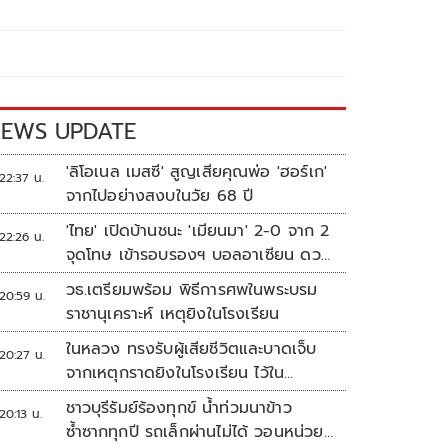
EWS UPDATE
'ลิโอเนล เมสซี' สูญเสียคุณพ่อ 'ฮอร์เก'
22:37 น.
จากไปอย่างสงบในวัย 68 ปี
'ไทย' เปิดบ้านชนะ 'เมียนมา' 2-0 จาก 2
22:26 น.
จุดโทษ เข้ารอบรองฯ บอลอาเซียน ดวล
'สิงคโปร์'
วธ.เตรียมพร้อม พิธีการศพในพระบรม
20:59 น.
ราชานุเคราะห์ เหตุยิงในโรงเรียน
ในหลวง ทรงรับผู้เสียชีวิตและบาดเจ็บ
20:27 น.
จากเหตุกราดยิงในโรงเรียน ไว้ใน
พระบรมราชานุเคราะห์
ชาวบุรีรัมย์ร้องทุกข์ น้ำท่วมนาข้าว
20:13 น.
ซ้ำซากทุกปี รถเล็กผ่านไม่ได้ วอนหน่วย