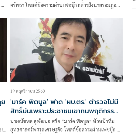
เทศ
ศรัทธา โพสต์ข้อความผ่านเฟซบุ๊ก กล่าวถึงนายรอมฎอน
ปันจอร์ สส.บัญชีรายชื่อ พรรคประชาชน ระบุว่าการใช้
กำลังและการส่งสัญญาณไล่ล่าผู้ก่อเหตุยิงทหารพรานเสีย
ชีวิต 5 นาย รัฐบาลควรประเมินผลกระทบในระดับ
ยุทธศาสตร์อย่างรอบคอบ เพราะอาจกระทบต่อความเชื่อ
มั่นและการสนับสนุนจากประชาชน โดย มาร์ค พิตบูล
ระบุว่า สส. คือสมาชิกสภาผู้แทนราษฎร(ไทย) ไม่ใช่ผู้
แทนโจร !!
19 พฤศจิกายน 2568
'มาร์ค พิตบูล' ฟาด 'ผบ.ตร.' ตำรวจไม่มี
สิทธิ์บ่นเพราะประชาชนเขาทนพฤติกรรม
กันมานานแล้ว
นายณัชพล สุพัฒนะ หรือ “มาร์ค พิตบูล” หัวหน้าทีม
!!
ยุทธศาสตร์พรรคเศรษฐกิจ โพสต์ข้อความผ่านเฟซบุ๊ก ว่า