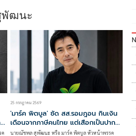
ุพัฒนะ
N
25 กรกฎาคม 2569
'มาร์ค พิตบูล' ซัด สส.รอมฎอน กินเงิน
คน
เดือนจากภาษีคนไทย แต่เสือกเป็นปาก
เสียงให้โจรก่อความไม่สงบ
รค
นายณัชพล สุพัฒนะ หรือ มาร์ค พิตบูล หัวหน้าพรรค