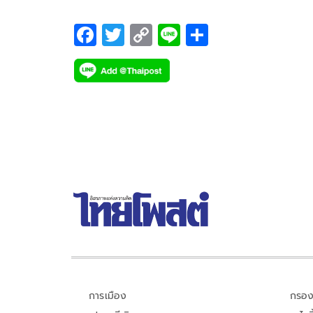
F
T
C
Li
S
ac
wi
o
n
h
e
tt
p
e
ar
b
er
y
e
o
Li
o
n
k
k
การเมือง
กรอง