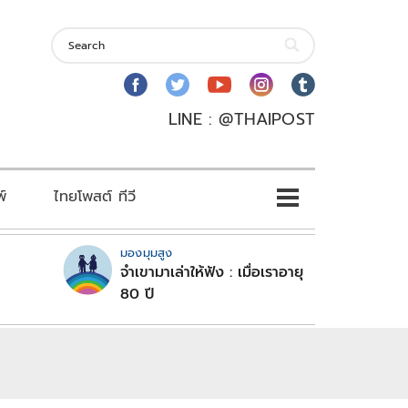
LINE : @THAIPOST
พ์
ไทยโพสต์ ทีวี
มองมุมสูง
จำเขามาเล่าให้ฟัง : เมื่อเราอายุ
80 ปี