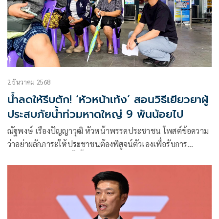
2 ธันวาคม 2568
น้ำลดให้รีบตัก! ‘หัวหน้าเท้ง’ สอนวิธีเยียวยาผู้
ประสบภัยน้ำท่วมหาดใหญ่ 9 พันน้อยไป
ณัฐพงษ์ เรืองปัญญาวุฒิ หัวหน้าพรรคประชาชน โพสต์ข้อความ
ว่าอย่าผลักภาระให้ประชาชนต้องพิสูจน์ตัวเองเพื่อรับการ
เยียวยา น้ำท่วมใต้ครั้งนี้สาหัส พวกเขาสูญเสียมากเกินไปแล้ว