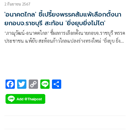
2 กันยายน 2567
'อนาคตไกล' ชี้เปรี้ยงพรรคส้มแพ้เลือกตั้งนา
ยกอบจ.ราชบุรี สะท้อน 'ยิ่งยุบยิ่งไม่โต'
‘ภาณุวัฒน์-อนาคตไกล’ ชี้ผลการเลือกตั้งนายกอบจ.ราชบุรี พรรค
ประชาชน แพ้ยับ สะท้อนก้าวไกลแปลงร่างทรงใหม่ ‘ยิ่งยุบ ยิ่งไม่
โต’
F
T
C
Li
S
ac
wi
o
n
h
e
tt
p
e
ar
b
er
y
e
o
Li