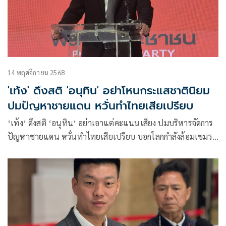
14 พฤศจิกายน 2568
'เท้ง' ดึงสติ 'อนุทิน' อย่าโหนกระแสชาตินิยม
ปมปัญหาชายแดน หวั่นทำไทยเสียเปรียบ
‘เท้ง’ ดึงสติ ‘อนุทิน’ อย่าเอาแต่คะแนนเสียง ปมบริหารจัดการ
ปัญหาชายแดน หวั่นทำไทยเสียเปรียบ บอกโลกกำลังล้อมเขมร
แทนที่จะปราบสแกมเมอร์ กลับฉีกสันติภาพ โหนกระแส
ชาตินิยม ไม่จัดการเรื่องนี้อย่างจริงจัง แนะต่อสายตรงผู้นำ
มาเลเซีย -ปธน.สหรัฐ