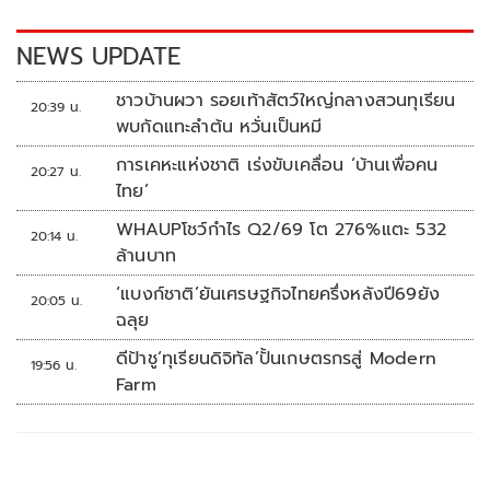
o
n
k
k
NEWS UPDATE
ชาวบ้านผวา รอยเท้าสัตว์ใหญ่กลางสวนทุเรียน
20:39 น.
พบกัดแทะลำต้น หวั่นเป็นหมี
การเคหะแห่งชาติ เร่งขับเคลื่อน ‘บ้านเพื่อคน
20:27 น.
ไทย’
WHAUPโชว์กำไร Q2/69 โต 276%แตะ 532
20:14 น.
ล้านบาท
‘แบงก์ชาติ’ยันเศรษฐกิจไทยครึ่งหลังปี69ยัง
20:05 น.
ฉลุย
ดีป้าชู‘ทุเรียนดิจิทัล’ปั้นเกษตรกรสู่ Modern
19:56 น.
Farm