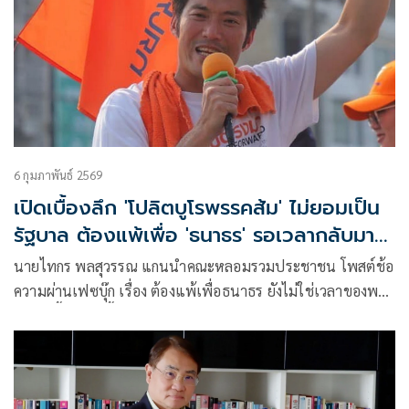
6 กุมภาพันธ์ 2569
เปิดเบื้องลึก 'โปลิตบูโรพรรคส้ม' ไม่ยอมเป็น
รัฐบาล ต้องแพ้เพื่อ 'ธนาธร' รอเวลากลับมา
2572
นายไทกร พลสุวรรณ แกนนำคณะหลอมรวมประชาชน โพสต์ช้อ
ความผ่านเฟซบุ๊ก เรื่อง ต้องแพ้เพื่อธนาธร ยังไม่ใช่เวลาของพวก
เรา มีเนื้อหาดังนี้ นี่คือความคิดหลักของคณะโปลิตบูโรของพรรค
ส้ม หลักการนี้ถูกวางไว้ตั้งแต่มีการยุบพรรคอนาคตใหม่ และถูก
นำมาใช้เป็นหลักในการบริหารการเมืองในพรรคส้ม