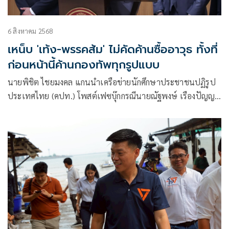
6 สิงหาคม 2568
เหน็บ 'เท้ง-พรรคส้ม' ไม่คัดค้านซื้ออาวุธ ทั้งที่
ก่อนหน้านี้ค้านกองทัพทุกรูปแบบ
นายพิชิต ไชยมงคล แกนนำเครือข่ายนักศึกษาประชาชนปฏิรูป
ประเทศไทย (คปท.) โพสต์เฟซบุ๊กกรณีนายณัฐพงษ์ เรืองปัญญา
วุฒิ สส.บัญชีรายชื่อ และหัวหน้าพรรคประชาชน ระบุว่าไม่เคย
ต่อต้านการซื้ออาวุธยุทโธปกรณ์ที่มีความจำเป็น แต่ต้องพิจารณา
เป็นเรื่องต่อเรื่อง ว่า