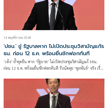
14 พฤศจิกายน 2568
'ปชน.' ขู่ รัฐบาลหาก ไม่เปิดประชุมวิสามัญแก้ร
ธน. ก่อน 12 ธ.ค. พร้อมยื่นชักฟอกทันที
‘เท้ง’ ย้ำจุดยืน หาก ‘รัฐบาล’ ไม่เปิดประชุมวิสามัญแก้ รธน.
ก่อน 12 ธ.ค. พร้อมยื่นชักฟอกทันที รับนัดคุย ‘จุลพันธ์’ จริง เรื่อง
แก้ รธน. หาก ‘เพื่อไทย’ อยากยื่นอภิปรายก็เป็นสิทธิ์ หากถก
เรื่อง ‘รัฐมนตรีสีเทา’ เป็นรายคน ปชน. พร้อมร่วมโหวต แต่หาก
หวังผลการเมือง-เปลี่ยนตัว นายกฯ ต้องพิจารณาอีกที