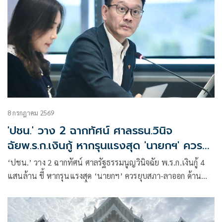
8 กรกฎาคม 2569
'ปชน.' วาง 2 ฉากทัศน์ ศาลรธน.วินิจ
ฉัยพ.ร.ก.เงินกู้ หากรุนแรงสุด 'นายกฯ' ควร
ยุบสภา-ลาออก
‘ปชน.’ วาง 2 ฉากทัศน์ ศาลรัฐธรรมนูญวินิจฉัย พ.ร.ก.เงินกู้ 4
แสนล้าน ชี้ หากรุนแรงสุด ‘นายกฯ’ ควรยุบสภา-ลาออก ด้าน
‘วีระยุทธ’ หวั่นเกิดแร้งทึ้งชิงใช้เงินส่วนที่2 หากพ.ร.ก.ผ่าน หลัง
พบไร้โรดแมพเปลี่ยนผ่านพลังงาน เสี่ยงเกิดเบี้ยหัวแตก ยัดไส้-
สอดไส้โครงการ