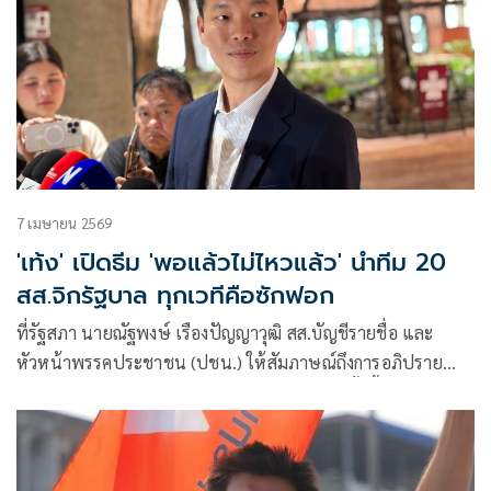
7 เมษายน 2569
'เท้ง' เปิดธีม 'พอแล้วไม่ไหวแล้ว' นำทีม 20
สส.จิกรัฐบาล ทุกเวทีคือซักฟอก
ที่รัฐสภา นายณัฐพงษ์ เรืองปัญญาวุฒิ สส.บัญชีรายชื่อ และ
หัวหน้าพรรคประชาชน (ปชน.) ให้สัมภาษณ์ถึงการอภิปราย
แถลงนโยบายรัฐบาล ว่า การแถลงนโยบายในครั้งนี้ เรามาในธีม
“พอแล้ว ไม่ไหวแล้ว” ซึ่งพรรคปชน. พร้อมที่จะเป็นตัวแทนส่ง
เสียงสะท้อนไปยังรัฐบาลถึงความเ