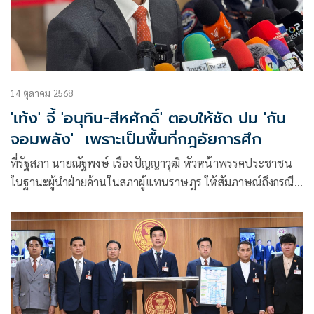
14 ตุลาคม 2568
'เท้ง' จี้ 'อนุทิน-สีหศักดิ์' ตอบให้ชัด ปม 'กัน
จอมพลัง' เพราะเป็นพื้นที่กฎอัยการศึก
ที่รัฐสภา นายณัฐพงษ์ เรืองปัญญาวุฒิ หัวหน้าพรรคประชาชน
ในฐานะผู้นำฝ่ายค้านในสภาผู้แทนราษฎร ให้สัมภาษณ์ถึงกรณีที่
กัน จอมพ