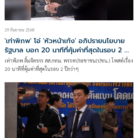
29 กันยายน 2568
'เท่าพิภพ' โอ่ 'หัวหน้าเท้ง' อภิปรายนโยบาย
รัฐบาล บอก 20 นาทีที่คุ้มค่าที่สุดในรอบ 2 ปีก
ว่า
เท่าพิภพ ลิ้มจิตรกร สส.กทม. พรรคประชาชน(ปชน.) โพสต์เรื่อง
20 นาทีที่คุ้มค่าที่สุดในรอบ 2 ปีกว่าๆ