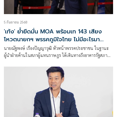
5 กันยายน 2568
'เท้ง' ย้ำยึดมั่น MOA พร้อมเท 143 เสียง
โหวตนายกฯ พรรคภูมิใจไทย ไม่มีอะไรมา
เปลี่ยนแปลง
นายณัฐพงษ์ เรืองปัญญาวุฒิ หัวหน้าพรรคประชาชน ในฐานะ
ผู้นำฝ่ายค้านในสภาผู้แทนราษฎร ได้เดินทางถึงอาคารรัฐสภา
เวลา 9.09 น. โดยผู้สื่อข่าวพยายามสอบถามถึงทิศทางการโหวต
เลือกนายกรัฐมนตรีคนใหม่ในวันนี้