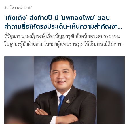
31 ธันวาคม 2567
'เท้งเต้ง' ส่งท้ายปี บี้ 'แพทองโพย' ตอบ
คำถามสื่อให้ตรงประเด็น-เห็นความสำคัญงาน
สภาฯ
ที่รัฐสภา นายณัฐพงษ์ เรืองปัญญาวุฒิ หัวหน้าพรรคประชาชน
ในฐานะผู้นำฝ่ายค้านในสภาผู้แทนราษฎร ให้สัมภาษณ์ถึงภาพ
รวมการทำงาน