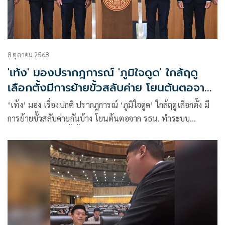
8 ตุลาคม 2568
'เท้ง' มองปรากฎการณ์ 'ภูมิใจดูด' ใกล้ฤดู
เลือกตั้งมีการย้ายขั้วสลับค่าย โยนต้นตอจากร
ธน.
‘เท้ง’ มอง เรื่องปกติ ปรากฎการณ์ ‘ภูมิใจดูด’ ใกล้ฤดูเลือกตั้ง มี
การย้ายขั้วสลับค่ายกันบ้าง โยนต้นตอจาก รธน. ทำระบบ
การเมืองเป็นแบบนี้ ชี้ ‘ภูมิใจไทย’ บริหารประเทศ ยังไม่มีอะไร
น่าห่วง ดักทาง ‘เพื่อไทย’ อย่าเพิ่งลงดาบซักฟอก แค่อยากล้าง
แค้น’ มุ่งร่วมมือแก้ รธน.กันดีกว่า