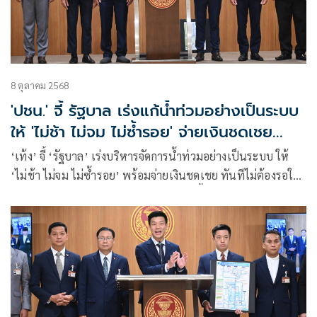
8 ตุลาคม 2568
'ปชน.' จี้ รัฐบาล เร่งแก้น้ำท่วมอย่างเป็นระบบ
ให้ 'ไม่ช้า ไม่จม ไม่ซ้ำรอย' จ่ายเงินชดเชย
ทันที
‘เท้ง’ จี้ ‘รัฐบาล’ เร่งบริหารจัดการน้ำท่วมอย่างเป็นระบบ ให้
‘ไม่ช้า ไม่จม ไม่ซ้ำรอย’ พร้อมจ่ายเงินชดเชย ทันทีไม่ต้องรอให้
น้ำลด ขอประกาศออกเป็นนโยบายกลาง ชี้ควรใช้จ่ายอย่างชาญ
ฉลาด ดีกว่าเอาเงินไปแจกเปล่าระยะสั้น มองนายกฯ ไปงานวัน
เกิด ‘เนวิน’ก็อยู่ที่วิจารณญาณ แต่เพื่อความเป็นธรรม ‘อนุทิน’
คงไม่สามารถลงพื้นที่ได้ครบ