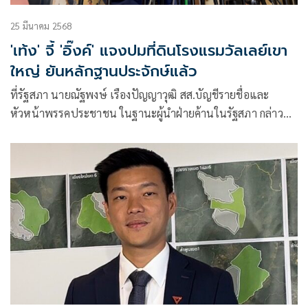
25 มีนาคม 2568
'เท้ง' จี้ 'อิ๊งค์' แจงปมที่ดินโรงแรมวัลเลย์เขา
ใหญ่ ยันหลักฐานประจักษ์แล้ว
ที่รัฐสภา นายณัฐพงษ์ เรืองปัญญาวุฒิ สส.บัญชีรายชื่อและ
หัวหน้าพรรคประชาชน ในฐานะผู้นำฝ่ายค้านในรัฐสภา กล่าวถึง
เสียงวิพากษ์วิจาร