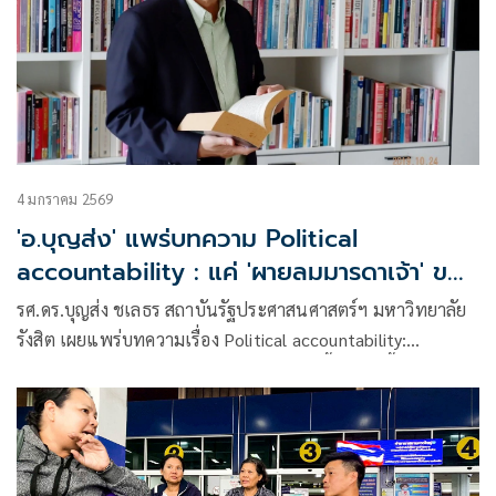
4 มกราคม 2569
'อ.บุญส่ง' แพร่บทความ Political
accountability : แค่ 'ผายลมมารดาเจ้า' ของ
นักการเมือง
รศ.ดร.บุญส่ง ชเลธร สถาบันรัฐประศาสนศาสตร์ฯ มหาวิทยาลัย
รังสิต เผยแพร่บทความเรื่อง Political accountability:
แค่“ผายลมมารดาเจ้า”ของนักการเมือง มีเนื้อหาดังนี้