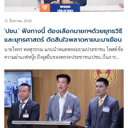
31 สิงหาคม 2568
'ปชน.' ฟังทางนี้ ต้องเลือกนายกฯด้วยยุทธวิธี
และยุทธศาสตร์ ตัดสินใจพลาดหายนะมาเยือน
นายไทกร พลสุวรรณ แกนนำคณะหลอมรวมประชาชน โพสต์ข้อ
ความผ่านเฟซบุ๊ก ถึงจุดยืนของพรรคประชาชน(ปชน.)ในการ
โหวตหนุนนายกรัฐมนตรีคนที่ 32 ว่า