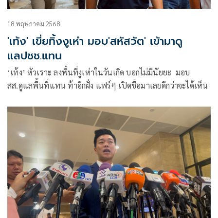
18 พฤษภาคม 2568
'เท้ง' เขี่ยทิ้งงูเห่า มอบ'สหัสวัต' เข้ามาดู
แลปชช.แทน
‘เท้ง’ หัวเราะ ลงพื้นที่งูเห่าในวันเกิด บอกไม่มีนัยยะ มอบ
สส.ดูแลพื้นที่แทน ท้าอีกฝั่ง แฟร์ๆ เปิดชื่อมาเลยดีกว่าจะได้เห็น