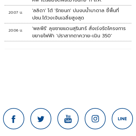
ศพ เตรียมจัดพิธีฌาปนกิจ 11 ส.ค.
'ลลิดา' โต้ 'รักชนก' ปมงบน้ำบาดาล ชี้พื้นที่
20:07 น.
ปชน.ได้วงเงินเฉลี่ยสูงสุด
'พลพีร์' ลุยชายแดนสุรินทร์ สั่งเร่งรัดโครงการ
20:06 น.
ขยายไฟฟ้า 'ปราสาทตาควาย-เนิน 350'