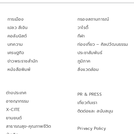
การเมือง
กรองสถานการณ์
เปลว สีเงิน
วาไรตี้
คอลัมนิสต์
กีฬา
บทความ
ท่องเที่ยว – ศิลปวัฒนธรรม
เศรษฐกิจ
ประชาสัมพันธ์
ข่าวพระราชสำนัก
ภูมิภาค
หนังสือพิมพ์
สิ่งแวดล้อม
ต่างประเทศ
PR & PRESS
อาชญากรรม
เกี่ยวกับเรา
X-CITE
ติดต่อและ สนับสนุน
ยานยนต์
สาธารณสุข-คุณภาพชีวิต
Privacy Policy