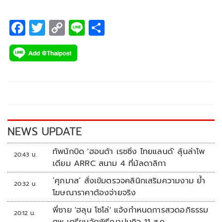
F
T
C
Li
S
ac
wi
o
n
h
e
tt
p
e
ar
b
er
y
e
o
Li
o
n
k
k
NEWS UPDATE
ทัพนักบิด 'ฮอนด้า เรซซิ่ง ไทยแลนด์' ลุ้นล่าโพ
20:43 น.
เดียม ARRC สนาม 4 ที่มัลดาลิกา
‘ศุภมาส’ สั่งเข้มตรวจคลินิกเสริมความงาม ย้ำ
20:32 น.
โฆษณาราคาต้องจ่ายจริง
พี่ชาย 'ฮลุน โซโล่' แจ้งกำหนดการสวดอภิธรรม
20:12 น.