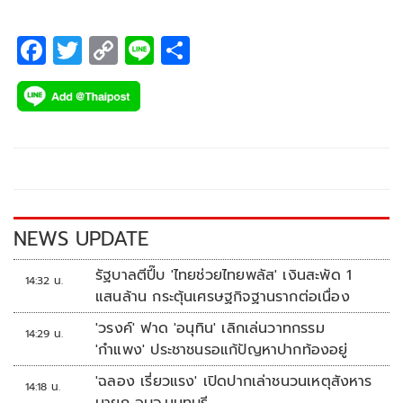
F
T
C
Li
S
ac
wi
o
n
h
e
tt
p
e
ar
b
er
y
e
o
Li
o
n
k
k
NEWS UPDATE
รัฐบาลตีปี๊บ 'ไทยช่วยไทยพลัส' เงินสะพัด 1
14:32 น.
แสนล้าน กระตุ้นเศรษฐกิจฐานรากต่อเนื่อง
'วรงค์' ฟาด 'อนุทิน' เลิกเล่นวาทกรรม
14:29 น.
'กำแพง' ประชาชนรอแก้ปัญหาปากท้องอยู่
'ฉลอง เรี่ยวแรง' เปิดปากเล่าชนวนเหตุสังหาร
14:18 น.