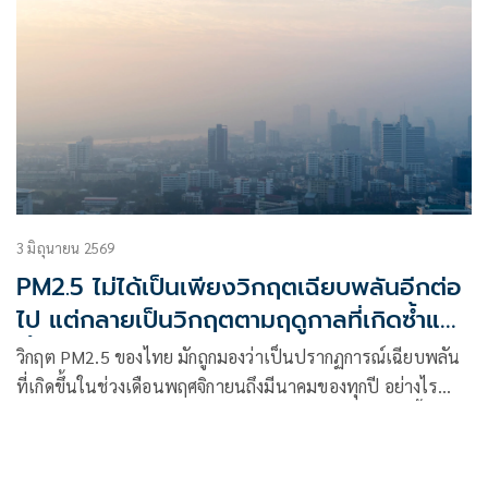
3 มิถุนายน 2569
PM2.5 ไม่ได้เป็นเพียงวิกฤตเฉียบพลันอีกต่อ
ไป แต่กลายเป็นวิกฤตตามฤดูกาลที่เกิดซ้ำและ
เรื้อรัง
วิกฤต PM2.5 ของไทย มักถูกมองว่าเป็นปรากฏการณ์เฉียบพลัน
ที่เกิดขึ้นในช่วงเดือนพฤศจิกายนถึงมีนาคมของทุกปี อย่างไร
ก็ตาม ศูนย์วิจัยกสิกรไทยเชื่อว่า แม้ปัญหา PM2.5 จะเกิดขึ้นตาม
ฤดูกาล