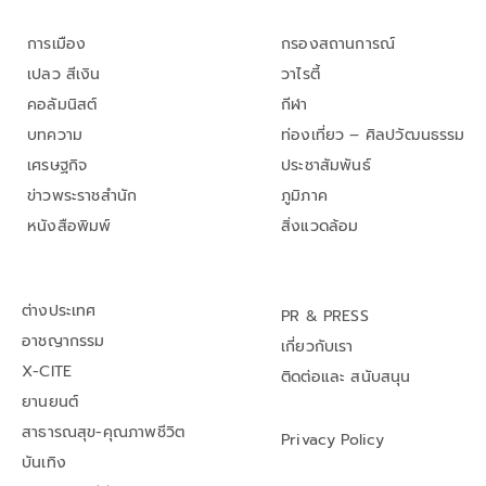
การเมือง
กรองสถานการณ์
เปลว สีเงิน
วาไรตี้
คอลัมนิสต์
กีฬา
บทความ
ท่องเที่ยว – ศิลปวัฒนธรรม
เศรษฐกิจ
ประชาสัมพันธ์
ข่าวพระราชสำนัก
ภูมิภาค
หนังสือพิมพ์
สิ่งแวดล้อม
ต่างประเทศ
PR & PRESS
อาชญากรรม
เกี่ยวกับเรา
X-CITE
ติดต่อและ สนับสนุน
ยานยนต์
สาธารณสุข-คุณภาพชีวิต
Privacy Policy
บันเทิง