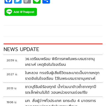
ac
wi
o
n
h
e
tt
p
e
ar
b
er
y
e
o
Li
o
n
k
k
NEWS UPDATE
วธ.เตรียมพร้อม พิธีการศพในพระบรมราชานุ
20:59 น.
เคราะห์ เหตุยิงในโรงเรียน
ในหลวง ทรงรับผู้เสียชีวิตและบาดเจ็บจากเหตุก
20:27 น.
ราดยิงในโรงเรียน ไว้ในพระบรมราชานุเคราะห์
ชาวบุรีรัมย์ร้องทุกข์ น้ำท่วมนาข้าวซ้ำซากทุกปี
20:13 น.
รถเล็กผ่านไม่ได้ วอนหน่วยงานเร่งแก้ไข
มท. สั่งผู้ว่าฯทั่วประเทศ ยกระดับ 4 มาตรการ
19:06 น.