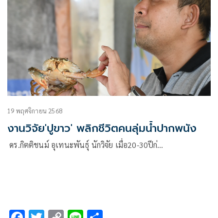
19 พฤศจิกายน 2568
งานวิจัย'ปูขาว' พลิกชีวิตคนลุ่มน้ำปากพนัง
ดร.กิตติชนม์ อุเทนะพันธุ์ นักวิจัย เมื่อ20-30ปีก่…
F
T
C
Li
S