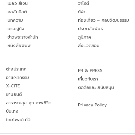
เปลว สีเงิน
วาไรตี้
คอลัมนิสต์
กีฬา
บทความ
ท่องเที่ยว – ศิลปวัฒนธรรม
เศรษฐกิจ
ประชาสัมพันธ์
ข่าวพระราชสำนัก
ภูมิภาค
หนังสือพิมพ์
สิ่งแวดล้อม
ต่างประเทศ
PR & PRESS
อาชญากรรม
เกี่ยวกับเรา
X-CITE
ติดต่อและ สนับสนุน
ยานยนต์
สาธารณสุข-คุณภาพชีวิต
Privacy Policy
บันเทิง
ไทยโพสต์ ทีวี