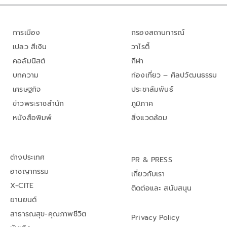
การเมือง
กรองสถานการณ์
เปลว สีเงิน
วาไรตี้
คอลัมนิสต์
กีฬา
บทความ
ท่องเที่ยว – ศิลปวัฒนธรรม
เศรษฐกิจ
ประชาสัมพันธ์
ข่าวพระราชสำนัก
ภูมิภาค
หนังสือพิมพ์
สิ่งแวดล้อม
ต่างประเทศ
PR & PRESS
อาชญากรรม
เกี่ยวกับเรา
X-CITE
ติดต่อและ สนับสนุน
ยานยนต์
สาธารณสุข-คุณภาพชีวิต
Privacy Policy