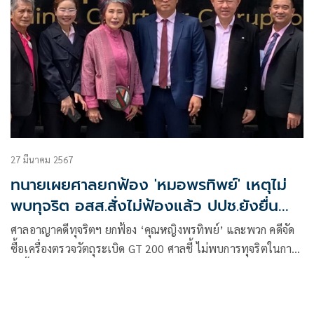
27 มีนาคม 2567
ทนายเผยศาลยกฟ้อง 'หมอพรทิพย์' เหตุไม่
พบทุจริต อสส.สั่งไม่ฟ้องแล้ว ปปช.ยังยื่น
ฟ้องเอง
ศาลอาญาคดีทุจริตฯ ยกฟ้อง ‘คุณหญิงพรทิพย์’ และพวก คดีจัด
ซื้อเครื่องตรวจวัตถุระเบิด GT 200 ศาลชี้ ไม่พบการทุจริตในการ
จัดซื้อ จัดจ้าง ทุกอย่างเป็นไปตามกฎระเบียบ ทนาย ซัด
ปปช.สร้างตราบาป อสส.สั่งไม่ฟ้องแล้ว ปปช.ยังยื่นฟ้องเองอีก