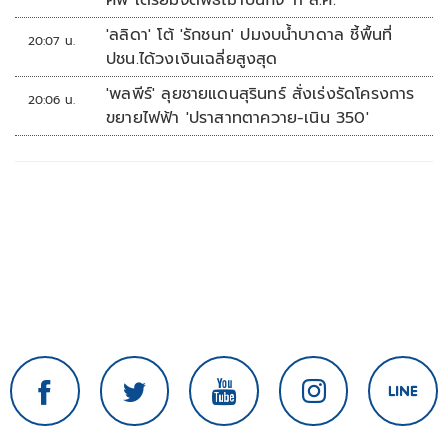
ศพ เตรียมจัดพิธีฌาปนกิจ 11 ส.ค.
'ลลิดา' โต้ 'รักชนก' ปมงบน้ำบาดาล ชี้พื้นที่
20:07 น.
ปชน.ได้วงเงินเฉลี่ยสูงสุด
'พลพีร์' ลุยชายแดนสุรินทร์ สั่งเร่งรัดโครงการ
20:06 น.
ขยายไฟฟ้า 'ปราสาทตาควาย-เนิน 350'