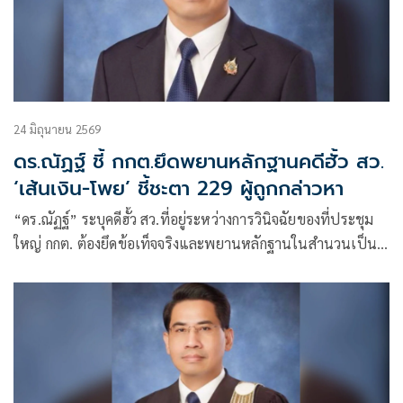
24 มิถุนายน 2569
ดร.ณัฏฐ์ ชี้ กกต.ยึดพยานหลักฐานคดีฮั้ว สว.
‘เส้นเงิน-โพย’ ชี้ชะตา 229 ผู้ถูกกล่าวหา
“ดร.ณัฏฐ์” ระบุคดีฮั้ว สว.ที่อยู่ระหว่างการวินิจฉัยของที่ประชุม
ใหญ่ กกต. ต้องยึดข้อเท็จจริงและพยานหลักฐานในสำนวนเป็น
หลัก โดยเฉพาะ “เส้นเงิน” และ “โพย” ที่เชื่อมโยงการกระทำ
เป็นขบวนการ พร้อมย้ำผู้ถูกกล่าวหา