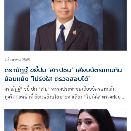
4 สิงหาคม 2569
ดร.ณัฏฐ์ ขยี้ปม 'สก.ปชน.' เสียบบัตรแทนกัน
ย้อนแย้ง 'โปร่งใส ตรวจสอบได้'
ดร.ณัฏฐ์” ขยี้ ปม “สก.” พรรคประชาชนเสียบบัตรแทนกัน
ทุจริตต่อหน้าที่ ย้อนแย้งนโยบายหาเสียง “โปร่งใส ตรวจสอบ
ได้” หาก ปปช.เชือด เป็นอำนาจของศาลอาญาคดีทุจริตฯ