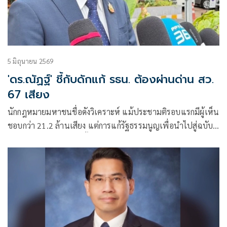
5 มิถุนายน 2569
'ดร.ณัฏฐ์' ชี้กับดักแก้ รธน. ต้องผ่านด่าน สว.
67 เสียง
นักกฎหมายมหาชนชื่อดังวิเคราะห์ แม้ประชามติรอบแรกมีผู้เห็น
ชอบกว่า 21.2 ล้านเสียง แต่การแก้รัฐธรรมนูญเพื่อนำไปสู่ฉบับ
ใหม่ยังติด “กฎเหล็ก 2 ชั้น” ตามมาตรา 256 ต้องได้เสียง สว. ไม่
น้อยกว่า 67 คนทั้งวาระ 1 และวาระ 3 มองโอกาสผ่านร่างแทบ
เป็นศูนย์หากรวบรวมเสียงวุฒิสภาไม่ได้