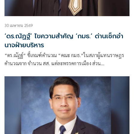
30 เมษายน 2569
‘ดร.ณัฏฐ์’ ไขความสำคัญ ‘กมธ.’ ด่านเช็กอำ
นาจฝ่ายบริหาร
“ดร.ณัฏฐ์” ชี้เกณฑ์คำนวณ “คณะ กมธ.”ในสภาผู้แทนราษฎร
คำนวณจาก จำนวน สส. แต่ละพรรคการเมือง ส่วน
ปธ.กมธ.แต่ละคณะ แต่ละพรรคการมือง เป็นการคัดเลือกกันเอง