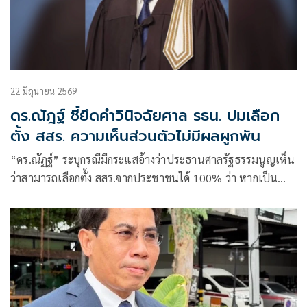
22 มิถุนายน 2569
ดร.ณัฎฐ์ ชี้ยึดคำวินิจฉัยศาล รธน. ปมเลือก
ตั้ง สสร. ความเห็นส่วนตัวไม่มีผลผูกพัน
“ดร.ณัฏฐ์” ระบุกรณีมีกระแสอ้างว่าประธานศาลรัฐธรรมนูญเห็น
ว่าสามารถเลือกตั้ง สสร.จากประชาชนได้ 100% ว่า หากเป็น
เพียงความเห็นส่วนตัว ย่อมไม่มีผลผูกพันทางกฎหมาย พร้อมย้ำ
ต้องยึดคำวินิจฉัยศาลรัฐธรรมนูญที่ 18/2568 ซึ่งกำหนดให้
รัฐสภาไม่มีอำนา