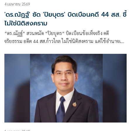
4 เมษายน 2569
'ดร.ณัฏฐ์' ซัด 'ปิยบุตร' บิดเบือนคดี 44 สส. ชี้
ไม่ใช่นิติสงคราม
“ดร.ณัฏฐ์” สวนหมัด “ปิยบุตร” บิดเบือนข้อเท็จจริง คดี
จริยธรรม อดีต 44 สส.ก้าวไกล ไม่ใช่นิติสงคราม แต่ใช้อำนาจเกิน
ขอบเขต-ล้มล้างการปกครอง