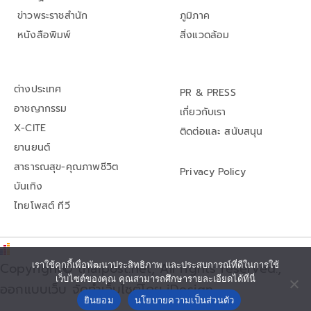
ข่าวพระราชสำนัก
ภูมิภาค
หนังสือพิมพ์
สิ่งแวดล้อม
ต่างประเทศ
PR & PRESS
อาชญากรรม
เกี่ยวกับเรา
X-CITE
ติดต่อและ สนับสนุน
ยานยนต์
สาธารณสุข-คุณภาพชีวิต
Privacy Policy
บันเทิง
ไทยโพสต์ ทีวี
Copyright© thaipost.net, All rights reserved.,
เราใช้คุกกี้เพื่อพัฒนาประสิทธิภาพ และประสบการณ์ที่ดีในการใช้
เว็บไซต์ของคุณ คุณสามารถศึกษารายละเอียดได้ที่นี่
ออกแบบเว็บ จัดทำเว็บไซต์โดย iDesign
ยินยอม
นโยบายความเป็นส่วนตัว