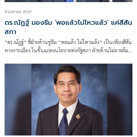
8 เมษายน 2569
ดร.ณัฏฐ์ มองธีม 'พอแล้วไม่ไหวแล้ว' แค่สีสัน
สภา
“ดร.ณัฏฐ์” ชี้ฝ่ายค้านชูธีม “พอแล้ว ไม่ไหวแล้ว” เป็นเพียงสีสัน
ทางการเมือง ในชั้นแถลงนโยบายต่อรัฐสภา ฝ่ายค้านไม่อาจล้ม
รัฐบาลได้