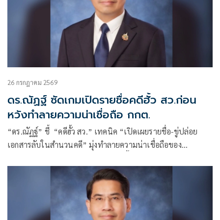
26 กรกฎาคม 2569
ดร.ณัฏฐ์ ซัดเกมเปิดรายชื่อคดีฮั้ว สว.ก่อน
หวังทำลายความน่าเชื่อถือ กกต.
“ดร.ณัฏฐ์” ชี้ “คดีฮั้ว สว.” เทคนิค “เปิดเผยรายชื่อ-ขู่ปล่อย
เอกสารลับในสำนวนคดี” มุ่งทำลายความน่าเชื่อถือของ
กกต.และผู้ถูกกล่าวหา โดย กกต.ยังไม่ชี้ขาด มุ่งโจมตีทางการเมือง