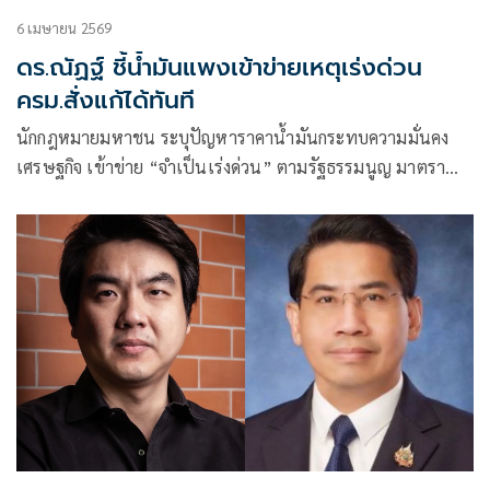
6 เมษายน 2569
ดร.ณัฏฐ์ ชี้น้ำมันแพงเข้าข่ายเหตุเร่งด่วน
ครม.สั่งแก้ได้ทันที
นักกฎหมายมหาชน ระบุปัญหาราคาน้ำมันกระทบความมั่นคง
เศรษฐกิจ เข้าข่าย “จำเป็นเร่งด่วน” ตามรัฐธรรมนูญ มาตรา
162 วรรคสอง ครม.มีอำนาจดำเนินการได้ทันที ไม่ต้องรอแถลง
นโยบาย หวั่นปล่อยช้ากระทบทั้งเศรษฐกิจและการเมือง