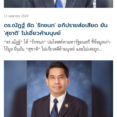
11 เมษายน 2569
ดร.ณัฏฐ์ ซัด 'รักชนก' อภิปรายส่อเสียด ยัน
'สุชาติ' ไม่เอี่ยวค้ามนุษย์
“ดร.ณัฏฐ์” โต้ “รักชนก” ปมโพสต์ตามหารัฐมนตรี ชี้ข้อมูลเก่า-
ไร้มูล ยืนยัน “สุชาติ” ไม่เกี่ยวคดีค้ามนุษย์ และไม่เคยถูก
ป.ป.ช.ชี้มูลความผิด