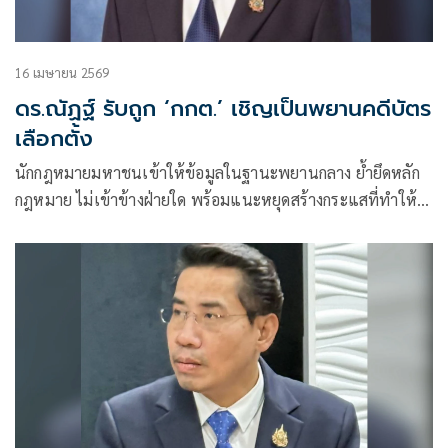
16 เมษายน 2569
ดร.ณัฏฐ์ รับถูก ‘กกต.’ เชิญเป็นพยานคดีบัตร
เลือกตั้ง
นักกฎหมายมหาชนเข้าให้ข้อมูลในฐานะพยานกลาง ย้ำยึดหลัก
กฎหมาย ไม่เข้าข้างฝ่ายใด พร้อมแนะหยุดสร้างกระแสที่ทำให้
สังคมสับสน