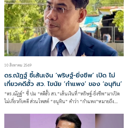
10 สิงหาคม 2569
ดร.ณัฏฐ์ ชี้เส้นเงิน ‘พริษฐ์-ยิ่งชีพ’ เปิด ไม่
เกี่ยวคดีฮั้ว สว. ไขนัย ‘กำแพง’ ของ ‘อนุทิน’
“ดร.ณัฏฐ์” ชี้ ปม “คดีฮั้ว สว.”เส้นเงินที่“พริษฐ์-ยิ่งชีพ”มาเปิด
ไม่เกี่ยวกับคดี ส่วนโพสต์ “อนุทิน” คำว่า “กำแพง”หมายถึง
รักษาผลประโยชน์ของประเทศชาติ