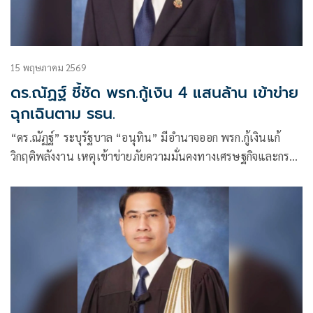
15 พฤษภาคม 2569
ดร.ณัฏฐ์ ชี้ชัด พรก.กู้เงิน 4 แสนล้าน เข้าข่าย
ฉุกเฉินตาม รธน.
“ดร.ณัฏฐ์” ระบุรัฐบาล “อนุทิน” มีอำนาจออก พรก.กู้เงินแก้
วิกฤติพลังงาน เหตุเข้าข่ายภัยความมั่นคงทางเศรษฐกิจและกรณี
เร่งด่วนตามรัฐธรรมนูญ มาตรา 172 ย้ำศาลรัฐธรรมนูญมีอำนาจ
วินิจฉัยภายใน 60 วัน หากฝ่ายค้านรวบรวมรายชื่อ สส.ยื่นตรวจ
สอบความชอบด้วยกฎหมายของ พรก.ดังกล่าว