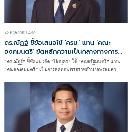
26 พฤษภาคม 2569
ดร.ณัฏฐ์ ชี้ข้อเสนอใช้ 'ครม.' แทน 'คณะ
องคมนตรี' ขัดหลักความเป็นกลางทางการ
เมือง
“ดร.ณัฏฐ์” ชี้ชัดแนวคิด “ปิยบุตร” ใช้ “คณะรัฐมนตรี” แทน
“คณะองคมนตรี” เป็นการลดทอนพระราชอำนาจพระมหา
กษัตริย์ ขัดต่อหลักความเป็นกลางทางการเมือง