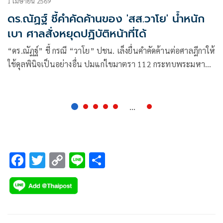
1 เมษายน 2569
ดร.ณัฏฐ์ ชี้คำคัดค้านของ 'สส.วาโย' น้ำหนัก
เบา ศาลสั่งหยุดปฏิบัติหน้าที่ได้
“ดร.ณัฏฐ์” ชี้ กรณี “วาโย” ปชน. เล็งยื่นคำคัดค้านต่อศาลฎีกาให้
ใช้ดุลพินิจเป็นอย่างอื่น ปมแก่ไขมาตรา 112 กระทบพระมหา
กษัตริย์-ความรู้สึกประชาชน เป็นเรื่องร้ายแรง
...
F
T
C
Li
S
ac
wi
o
n
h
e
tt
p
e
ar
b
er
y
e