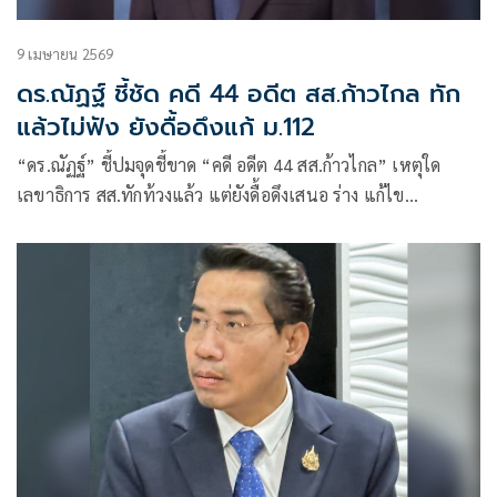
9 เมษายน 2569
ดร.ณัฏฐ์ ชี้ชัด คดี 44 อดีต สส.ก้าวไกล ทัก
แล้วไม่ฟัง ยังดื้อดึงแก้ ม.112
“ดร.ณัฏฐ์” ชี้ปมจุดชี้ขาด “คดี อดีต 44 สส.ก้าวไกล” เหตุใด
เลขาธิการ สส.ทักท้วงแล้ว แต่ยังดื้อดึงเสนอ ร่าง แก้ไข
ปอ.มาตรา 112 อีก