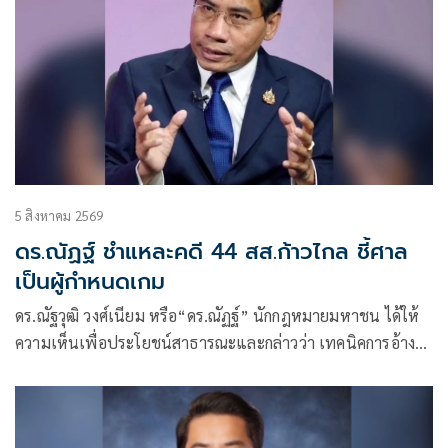
5 สิงหาคม 2569
ดร.ณัฏฐ์ ชำแหละคดี 44 สส.ก้าวไกล ชี้ศาล
เป็นผู้กำหนดเกม
ดร.ณัฐวุฒิ วงศ์เนียม หรือ“ดร.ณัฏฐ์” นักกฎหมายมหาชน ได้ให้
ความเห็นเพื่อประโยชน์สาธารณะและกล่าวว่า เทคนิคการอ้าง
พยานจำ