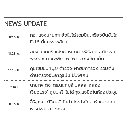
o
Li
o
n
k
k
NEWS UPDATE
ทอ. แจงนายกฯ ยังไม่ได้ร่วมบินเครื่องบินขับไล่
18:56 น.
F-16 ที่นครราชสีมา
อบจ.นนทบุรี แจ้งกำหนดการพิธีสวดอภิธรรม
18:23 น.
พระราชทานเพลิงศพ 'พ.ต.อ.ธงชัย เย็น
ประเสริฐ'
คุมเข้มนนทบุรี! ตำรวจ-ฝ่ายปกครอง ร่วมตั้ง
17:45 น.
ด่านตรวจจับอาวุธปืนเป็นพิเศษ
นายกฯ ติง ตร.นนทบุรี ปล่อย 'ฉลอง
17:04 น.
เรี่ยวแรง' สูบบุหรี่ ไม่ใส่กุญแจมือในห้องประชุม
จี้รัฐเร่งแก้วิกฤติมันสำปะหลังไทย ห่วงกระทบ
16:48 น.
ห่วงโซ่อุตสาหกรรม