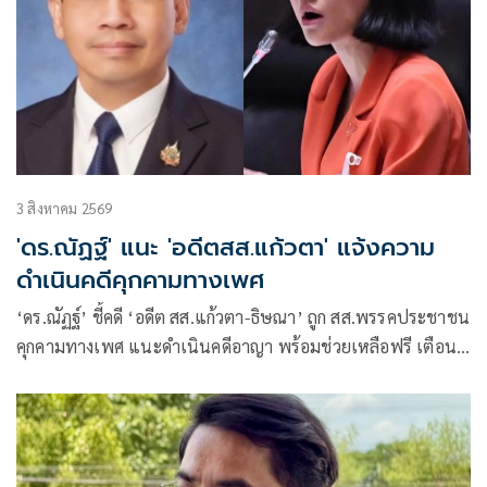
3 สิงหาคม 2569
'ดร.ณัฏฐ์' แนะ 'อดีตสส.แก้วตา' แจ้งความ
ดำเนินคดีคุกคามทางเพศ
‘ดร.ณัฏฐ์’ ชี้คดี ‘อดีต สส.แก้วตา-ธิษณา’ ถูก สส.พรรคประชาชน
คุกคามทางเพศ แนะดำเนินคดีอาญา พร้อมช่วยเหลือฟรี เตือน
ประชาชนอย่าตกเป็นเหยื่อกองทุนเรี่ยไรสู้คดี