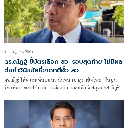
31 กรกฎาคม 2569
ดร.ณัฏฐ์ ชี้บัตรเลือก สว. รอบสุดท้าย ไม่มีผล
ต่อคำวินิจฉัยชี้ขาดคดีฮั้ว สว.
ดร.ณัฏฐ์ ให้ความเห็นปม สว.นันทนา ยกสุภาษิตไทย “กินปูน
ร้อนท้อง” ตอบโต้ทางการเมืองกับนายศุภชัย ใจสมุทร สส.บัญชี
รายชื่อ พรรคภูมิใจไทย ที่ยกปมฮั้ว สว.สีส้มปั้น สว.ประชาชน
เป็นเพียงการตอบโต้ทางการเมืองกันไปมาเท่านั้น