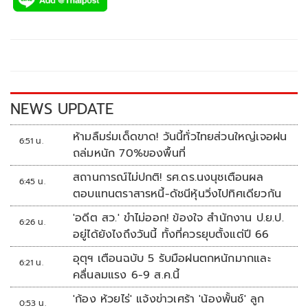
e
tt
p
e
ar
b
er
y
e
o
Li
o
n
k
k
NEWS UPDATE
ห้ามลืมร่มเด็ดขาด! วันนี้ทั่วไทยส่วนใหญ่เจอฝน
6:51 น.
ถล่มหนัก 70%ของพื้นที่
สถานการณ์ไม่ปกติ! รศ.ดร.นงนุชเตือนผล
6:45 น.
ตอบแทนตราสารหนี้-ดัชนีหุ้นวิ่งไปทิศเดียวกัน
'อดีต สว.' ขำไม่ออก! ข้องใจ สำนักงาน ป.ย.ป.
6:26 น.
อยู่ได้ยังไงถึงวันนี้ ทั้งที่ควรยุบตั้งแต่ปี 66
อุตุฯ เตือนฉบับ 5 รับมือฝนตกหนักมากและ
6:21 น.
คลื่นลมแรง 6-9 ส.ค.นี้
'ก้อง ห้วยไร่' แจ้งข่าวเศร้า 'น้องพั้นช์' ลูก
0:53 น.