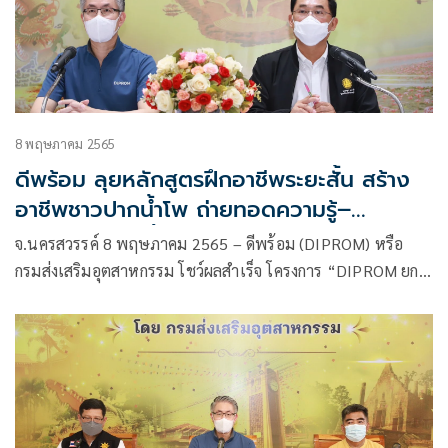
8 พฤษภาคม 2565
ดีพร้อม ลุยหลักสูตรฝึกอาชีพระยะสั้น สร้าง
อาชีพชาวปากน้ําโพ ถ่ายทอดความรู้–
เทคโนโลยีคาดฟื้นเศรษฐกิจฐานรากและสร้าง
จ.นครสวรรค์ 8 พฤษภาคม 2565 – ดีพร้อม (DIPROM) หรือ
รายไดเ้สริมเพิ่มขึ้นกว่า 5 เท่า
กรมส่งเสริมอุตสาหกรรม โชว์ผลสําเร็จ โครงการ “DIPROM ยก
ระดับสินค้าชุมชน กระตุ้นเศรษฐกิจฐานราก นําสู่รายได้คืนถิ่น
ชุมชน”