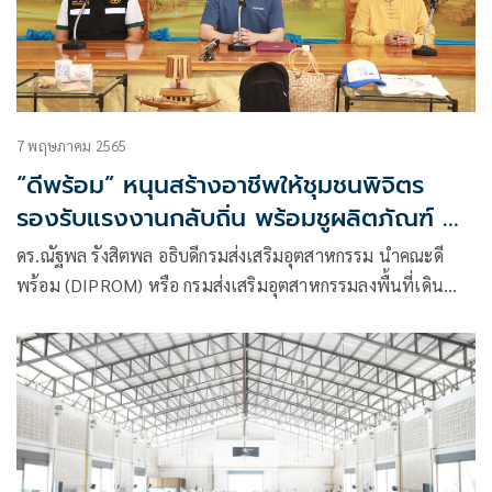
7 พฤษภาคม 2565
“ดีพร้อม” หนุนสร้างอาชีพให้ชุมชนพิจิตร
รองรับแรงงานกลับถิ่น พร้อมชูผลิตภัณฑ์ GI
สร้างรายได้ เชื่อมโยงหมู่บ้าน DIPROM CIV
ดร.ณัฐพล รังสิตพล อธิบดีกรมส่งเสริมอุตสาหกรรม นำคณะดี
ตั้งเป้าดันเศรษฐกิจฐานรากเต็มสูบ
พร้อม (DIPROM) หรือ กรมส่งเสริมอุตสาหกรรมลงพื้นที่เดิน
หน้าส่งเสริมอาชีพให้ชุมชน ภายใต้โครงการ “DIPROM ยกระดับ
สินค้าชุมชน กระตุ้นเศรษฐกิจฐานราก