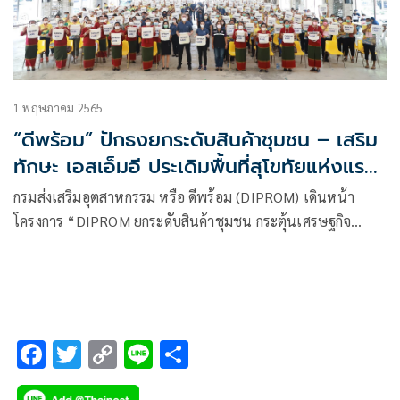
1 พฤษภาคม 2565
“ดีพร้อม” ปักธงยกระดับสินค้าชุมชน – เสริม
ทักษะ เอสเอ็มอี ประเดิมพื้นที่สุโขทัยแห่งแรก
หวังคืนรายได้สู่ท้องถิ่น ภายใต้นโยบาย “ดี
กรมส่งเสริมอุตสาหกรรม หรือ ดีพร้อม (DIPROM) เดินหน้า
พร้อมแคร์”
โครงการ “DIPROM ยกระดับสินค้าชุมชน กระตุ้นเศรษฐกิจ
ฐานราก นำรายได้คืนถิ่นชุมชน”
F
T
C
Li
S
ac
wi
o
n
h