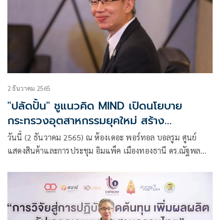
2 ธันวาคม 2565
"ปลัดปั้น" ชูแนวคิด MIND เปิดนโยบาย
กระทรวงอุตสาหกรรมยุคใหม่ สร้าง
"อุตสาหกรรมดี อยู่คู่ชุมชนอย่างยั่งยืน"
วันนี้ (2 ธันวาคม 2565) ณ ห้องเดอะ พอร์ทอล บอลรูม ศูนย์
แสดงสินค้าและการประชุม อิมแพ็ค เมืองทองธานี ดร.ณัฐพล
รังสิตพล ปลัดกระทรวงอุตสาหกรรม ได้มอบนโยบายแก่คณะผู้
บริหารและผู้ปฏิบัติหน้าที่ของกระทรวงอุตสาหกรรม