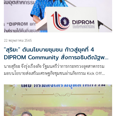
22 พฤษภาคม 2565
"สุริยะ" ดันนโยบายชุมชน ก้าวสู่ยุคที่ 4
DIPROM Community สั่งการอธิบดีณัฐพล
ลุยสร้างอาชีพ เสริมทักษะ เร่งเครื่องชุมชนดี
นายสุริยะ จึงรุ่งเรืองกิจ รัฐมนตรีว่าการกระทรวงอุตสาหกรรม
พร้อม
มอบนโยบายส่งเสริมเศรษฐกิจชุมชนผ่านกิจกรรม Kick Off
พัฒนาอาชีพเสริม