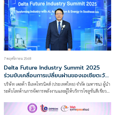
7 พฤศจิกายน 2568
Delta Future Industry Summit 2025
ร่วมขับเคลื่อนการเปลี่ยนผ่านของเอเชียตะวัน
ออกเฉียงใต้ด้วยนวัตกรรม Green AI การ
บริษัท เดลต้า อีเลคโทรนิคส์ (ประเทศไทย) จำกัด (มหาชน) ผู้นำ
ผลิตอัจฉริยะ และพลังงานที่ยั่งยืน
ระดับโลกด้านการจัดการพลังงานและผู้ให้บริการโซลูชันสีเขียว
อัจฉริยะ ประสบความสำเร็จอย่างยิ่งใหญ่ในการจัดงาน
ประชุมสุดยอดอุตสาหกรรมแห่งอนาคต หรือ Delta Future
Industry Summit 2025 ภายใต้ธีม “พลิกโฉมอุตสาหกรรมสู่