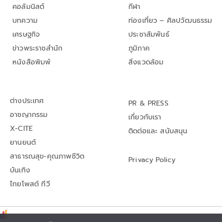
คอลัมนิสต์
กีฬา
บทความ
ท่องเที่ยว – ศิลปวัฒนธรรม
เศรษฐกิจ
ประชาสัมพันธ์
ข่าวพระราชสำนัก
ภูมิภาค
หนังสือพิมพ์
สิ่งแวดล้อม
ต่างประเทศ
PR & PRESS
อาชญากรรม
เกี่ยวกับเรา
X-CITE
ติดต่อและ สนับสนุน
ยานยนต์
สาธารณสุข-คุณภาพชีวิต
Privacy Policy
บันเทิง
ไทยโพสต์ ทีวี