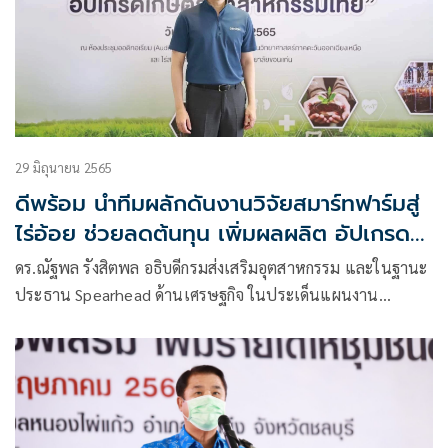
29 มิถุนายน 2565
ดีพร้อม นำทีมผลักดันงานวิจัยสมาร์ทฟาร์มสู่
ไร่อ้อย ช่วยลดต้นทุน เพิ่มผลผลิต อัปเกรด
เกษตรอุตสาหกรรมไทย
ดร.ณัฐพล รังสิตพล อธิบดีกรมส่งเสริมอุตสาหกรรม และในฐานะ
ประธาน Spearhead ด้านเศรษฐกิจ ในประเด็นแผนงาน
วิทยาการหุ่นยนต์และระบบอัตโนมัติ และแผนงาน ระบบโลจิสติ
กส์อัจฉริยะ