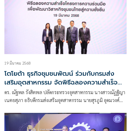
อนาคตด้วย AI ระบบอัตโนมัติ และพลังงาน แห่งภูมิภาคเอเชีย
ตะวันออกเฉียงใต้”
19 มีนาคม 2568
โตโยต้า ธุรกิจชุมชนพัฒน์ ร่วมกับกรมส่ง
เสริมอุตสาหกรรม จัดพิธีฉลองความสำเร็จ
โครงการความร่วมมือเพื่อพัฒนาวิสาหกิจ
ดร. ณัฐพล รังสิตพล ปลัดกระทรวงอุตสาหกรรม นางสาวณัฏฐิญา
ชุมชนไทยสู่ความยั่งยืน ผ่านองค์ความรู้ “วิถี
เนตยสุภา อธิบดีกรมส่งเสริมอุตสาหกรรม นายสุรภูมิ อุดมวงศ์
ชุมชนพัฒน์ TSI Way”
รองกรรมการผู้จัดการใหญ่