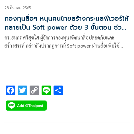
28 มีนาคม 2565
กองทุนสื่อฯ หนุนคนไทยสร้างกระแสฟีเวอร์ให้
กลายเป็น Soft power ด้วย 3 ขั้นตอน ช่วย
กระตุ้นเศรษฐกิจการค้า เดินหน้าผลักดันเป็น
ดร.ธนกร ศรีสุขใส ผู้จัดการกองทุนพัฒนาสื่อปลอดภัยและ
นโยบายระดับชาติ
สร้างสรรค์ กล่าวถึงปรากฎการณ์ Soft power ผ่านสื่อเพื่อใช้
กระตุ้นเศรษฐกิจไทย
F
T
C
Li
S
ac
wi
o
n
h
e
tt
p
e
ar
b
er
y
e
o
Li