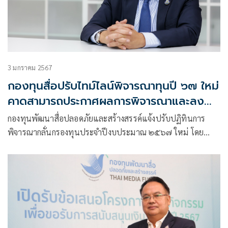
3 มกราคม 2567
กองทุนสื่อปรับไทม์ไลน์พิจารณาทุนปี ๖๗ ใหม่
คาดสามารถประกาศผลการพิจารณาและลง
นามในสัญญาได้ช่วงเดือนมีนาคม ๒๕๖๗
กองทุนพัฒนาสื่อปลอดภัยและสร้างสรรค์แจ้งปรับปฏิทินการ
พิจารณากลั่นกรองทุนประจำปีงบประมาณ ๒๕๖๗ ใหม่ โดย
เตรียมเสนอคณะกรรมการกองทุนพิจารณาให้ความเห็นชอบหลัก
เกณฑ์การแต่งตั้งคณะอนุกรรมการกลั่นกรองและพิจารณา