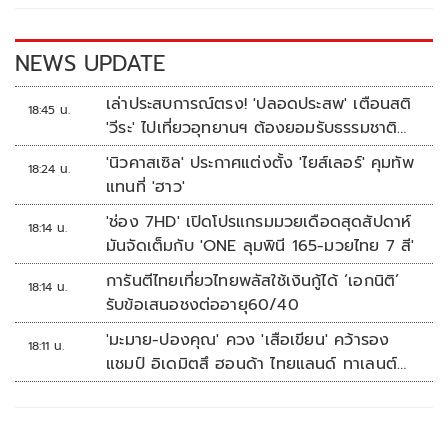
o
n
k
k
NEWS UPDATE
เล่าประสบการณ์ตรง! 'ปลอดประสพ' เตือนสติ
18:45 น.
'วีระ' ไปเที่ยวอุทยานฯ ต้องยอมรับธรรมชาติ
ดิบๆให้ได้
'นิวคาสเซิล' ประกาศแต่งตั้ง 'ไยส์เลอร์' คุมทัพ
18:24 น.
แทนที่ 'ฮาว'
'ช่อง 7HD' เปิดโปรแกรมมวยเดือดสุดสัปดาห์
18:14 น.
มันจัดเต็มกับ 'ONE ลุมพินี 165-มวยไทย 7 สี'
การันตีไทยเที่ยวไทยพลัสใช้เงินกู้ได้ ‘เอกนิติ’
18:14 น.
รับข้อเสนอชงต่ออายุ60/40
'มะมาย-ปองคุณ' ควง 'เสือเขียน' คว้ารอง
18:11 น.
แชมป์ อิเดมิตสึ ฮอนด้า ไทยแลนด์ ทาเลนต์
คัพ สนาม 3