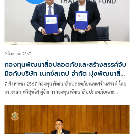
9 สิงหาคม 2567
กองทุนพัฒนาสื่อปลอดภัยและสร้างสรรค์จับ
มือกับบริษัท เนกซ์สเตป จำกัด มุ่งพัฒนาสื่อ
การเรียนรู้ที่มีประสิทธิภาพเพื่อส่งเสริมโอกาส
7 สิงหาคม 2567 กองทุนพัฒนาสื่อปลอดภัยและสร้างสรรค์ โดย
ทางการศึกษา สำหรับเด็กและเยาวชนไทยผ่าน
ดร.ธนกร ศรีสุขใส ผู้จัดการกองทุนพัฒนาสื่อปลอดภัยและ
โครงข่ายกู๊ดทีวี และ ช่องรายการ Thainess
สร้างสรรค์ ได้ลงนามความร่วมมือกับ นายอมรภัทร
TV