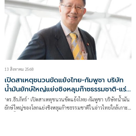
13 สิงหาคม 2568
เปิดสาเหตุชนวนขัดแย้งไทย-กัมพูชา บริษัท
น้ำมันยักษ์ใหญ่แย่งชิงหลุมก๊าซธรรมชาติ-แร่
แรเอิร์ท
‘ดร.ธีรภัทร์’ เปิดสาเหตุชนวนขัดแย้งไทย-กัมพูชา บริษัทน้ำมัน
ยักษ์ใหญ่ของโลกแย่งชิงหลุมก๊าซธรรมชาติในอ่าวไทยใกล้เกาะ
กูด เยื้องเข้าใกล้เขตทะเลของกัมพูชา มูลค่าสามแสนล้านดอลล่า
ร์ บริเวณเทือกเขาบรรทัด พบ แร่แรเอิร์ท หรือ แร่หายาก มูลค่า
หลายแสนล้านดอลล่าร์