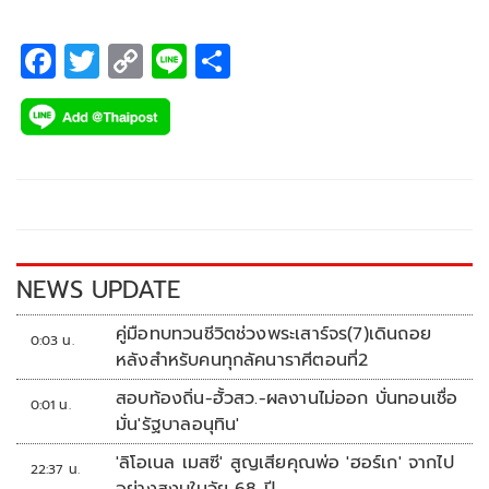
F
T
C
Li
S
ac
wi
o
n
h
e
tt
p
e
ar
b
er
y
e
o
Li
o
n
k
k
NEWS UPDATE
คู่มือทบทวนชีวิตช่วงพระเสาร์จร(7)เดินถอย
0:03 น.
หลังสำหรับคนทุกลัคนาราศีตอนที่2
สอบท้องถิ่น-ฮั้วสว.-ผลงานไม่ออก บั่นทอนเชื่อ
0:01 น.
มั่น'รัฐบาลอนุทิน'
'ลิโอเนล เมสซี' สูญเสียคุณพ่อ 'ฮอร์เก' จากไป
22:37 น.