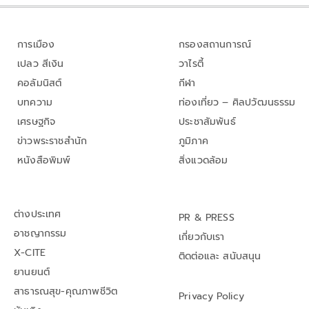
การเมือง
กรองสถานการณ์
เปลว สีเงิน
วาไรตี้
คอลัมนิสต์
กีฬา
บทความ
ท่องเที่ยว – ศิลปวัฒนธรรม
เศรษฐกิจ
ประชาสัมพันธ์
ข่าวพระราชสำนัก
ภูมิภาค
หนังสือพิมพ์
สิ่งแวดล้อม
ต่างประเทศ
PR & PRESS
อาชญากรรม
เกี่ยวกับเรา
X-CITE
ติดต่อและ สนับสนุน
ยานยนต์
สาธารณสุข-คุณภาพชีวิต
Privacy Policy