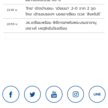
อย่างสงบในวัย 68 ปี
'ไทย' เปิดบ้านชนะ 'เมียนมา' 2-0 จาก 2 จุด
22:26 น.
โทษ เข้ารอบรองฯ บอลอาเซียน ดวล 'สิงคโปร์'
วธ.เตรียมพร้อม พิธีการศพในพระบรมราชานุ
20:59 น.
เคราะห์ เหตุยิงในโรงเรียน