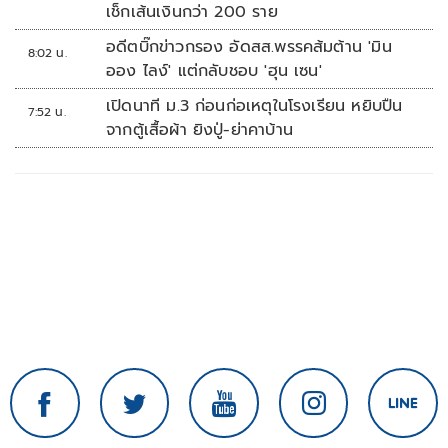
เช็กเส้นเงินกว่า 200 ราย
อดีตบิ๊กข่าวกรอง อัดสส.พรรคส้มต้าน 'มิน
8:02 น.
ออง ไลง์' แต่กลับชอบ 'ฮุน เซน'
เปิดนาที ม.3 ก่อนก่อเหตุในโรงเรียน หยิบปืน
7:52 น.
จากตู้เสื้อผ้า ยิงปู่-ย่าคาบ้าน