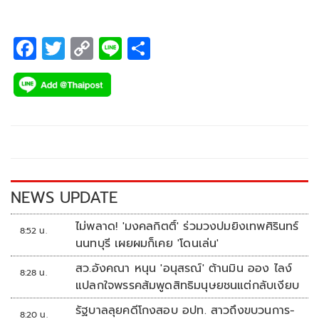
F
T
C
Li
S
ac
wi
o
n
h
e
tt
p
e
ar
b
er
y
e
o
Li
o
n
k
k
NEWS UPDATE
ไม่พลาด! 'มงคลกิตติ์' ร่วมวงปมยิงเทพศิรินทร์
8:52 น.
นนทบุรี เผยผมก็เคย 'โดนเล่น'
สว.อังคณา หนุน 'อนุสรณ์' ต้านมิน ออง ไลง์
8:28 น.
แปลกใจพรรคส้มพูดสิทธิมนุษยชนแต่กลับเงียบ
รัฐบาลลุยคดีโกงสอบ อปท. สาวถึงขบวนการ-
8:20 น.