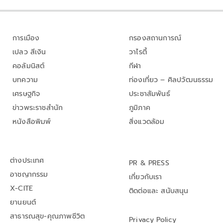
การเมือง
กรองสถานการณ์
เปลว สีเงิน
วาไรตี้
คอลัมนิสต์
กีฬา
บทความ
ท่องเที่ยว – ศิลปวัฒนธรรม
เศรษฐกิจ
ประชาสัมพันธ์
ข่าวพระราชสำนัก
ภูมิภาค
หนังสือพิมพ์
สิ่งแวดล้อม
ต่างประเทศ
PR & PRESS
อาชญากรรม
เกี่ยวกับเรา
X-CITE
ติดต่อและ สนับสนุน
ยานยนต์
สาธารณสุข-คุณภาพชีวิต
Privacy Policy