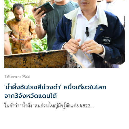
7 กันยายน 2566
'น้ำผึ้งชันโรงสีม่วงดำ' หนึ่งเดียวในโลก
จาก3จังหวัดแดนใต้
ในคำว่า”น้ำผึ้ง”คนส่วนใหญ่มักรู้จักแต่&#822…