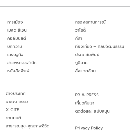
การเมือง
กรองสถานการณ์
เปลว สีเงิน
วาไรตี้
คอลัมนิสต์
กีฬา
บทความ
ท่องเที่ยว – ศิลปวัฒนธรรม
เศรษฐกิจ
ประชาสัมพันธ์
ข่าวพระราชสำนัก
ภูมิภาค
หนังสือพิมพ์
สิ่งแวดล้อม
ต่างประเทศ
PR & PRESS
อาชญากรรม
เกี่ยวกับเรา
X-CITE
ติดต่อและ สนับสนุน
ยานยนต์
สาธารณสุข-คุณภาพชีวิต
Privacy Policy