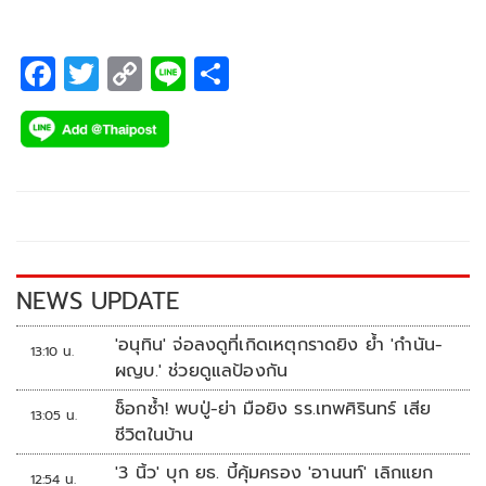
F
T
C
Li
S
ac
wi
o
n
h
e
tt
p
e
ar
b
er
y
e
o
Li
o
n
k
k
NEWS UPDATE
'อนุทิน' จ่อลงดูที่เกิดเหตุกราดยิง ย้ำ 'กำนัน-
13:10 น.
ผญบ.' ช่วยดูแลป้องกัน
ช็อกซ้ำ! พบปู่-ย่า มือยิง รร.เทพศิรินทร์ เสีย
13:05 น.
ชีวิตในบ้าน
'3 นิ้ว' บุก ยธ. บี้คุ้มครอง 'อานนท์' เลิกแยก
12:54 น.