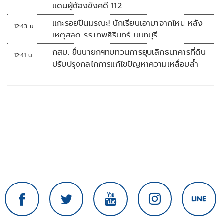
แดนผู้ต้องขังคดี 112
แกะรอยปืนมรณะ! นักเรียนเอามาจากไหน หลัง
12:43 น.
เหตุสลด รร.เทพศิรินทร์ นนทบุรี
กสม. ยื่นนายกฯทบทวนการยุบเลิกธนาคารที่ดิน
12:41 น.
ปรับปรุงกลไกการแก้ไขปัญหาความเหลื่อมล้ำ