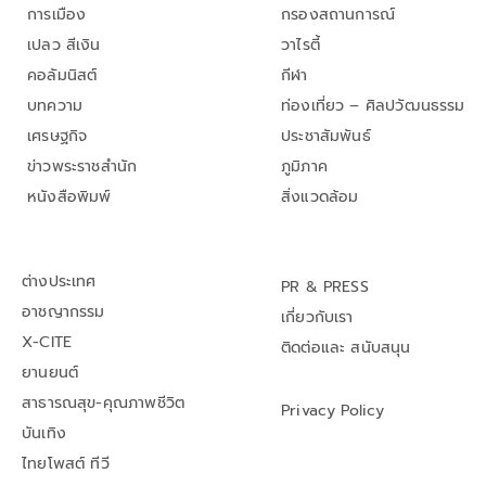
การเมือง
กรองสถานการณ์
เปลว สีเงิน
วาไรตี้
คอลัมนิสต์
กีฬา
บทความ
ท่องเที่ยว – ศิลปวัฒนธรรม
เศรษฐกิจ
ประชาสัมพันธ์
ข่าวพระราชสำนัก
ภูมิภาค
หนังสือพิมพ์
สิ่งแวดล้อม
ต่างประเทศ
PR & PRESS
อาชญากรรม
เกี่ยวกับเรา
X-CITE
ติดต่อและ สนับสนุน
ยานยนต์
สาธารณสุข-คุณภาพชีวิต
Privacy Policy
บันเทิง
ไทยโพสต์ ทีวี