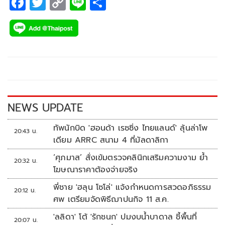
F
T
C
Li
S
ac
wi
o
n
h
e
tt
p
e
ar
b
er
y
e
o
Li
o
n
k
k
NEWS UPDATE
ทัพนักบิด 'ฮอนด้า เรซซิ่ง ไทยแลนด์' ลุ้นล่าโพ
20:43 น.
เดียม ARRC สนาม 4 ที่มัลดาลิกา
‘ศุภมาส’ สั่งเข้มตรวจคลินิกเสริมความงาม ย้ำ
20:32 น.
โฆษณาราคาต้องจ่ายจริง
พี่ชาย 'ฮลุน โซโล่' แจ้งกำหนดการสวดอภิธรรม
20:12 น.
ศพ เตรียมจัดพิธีฌาปนกิจ 11 ส.ค.
'ลลิดา' โต้ 'รักชนก' ปมงบน้ำบาดาล ชี้พื้นที่
20:07 น.