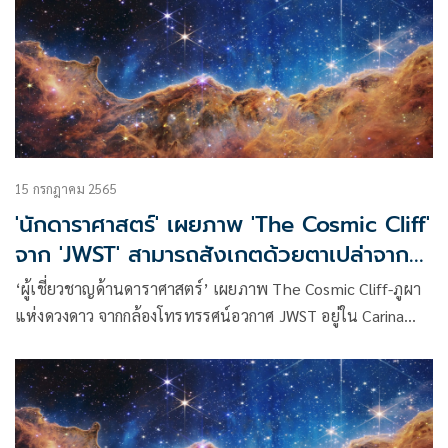
15 กรกฎาคม 2565
'นักดาราศาสตร์' เผยภาพ 'The Cosmic Cliff'
จาก 'JWST' สามารถสังเกตด้วยตาเปล่าจาก
ประเทศไทย
‘ผู้เชี่ยวชาญด้านดาราศาสตร์’ เผยภาพ The Cosmic Cliff-ภูผา
แห่งดวงดาว จากกล้องโทรทรรศน์อวกาศ JWST อยู่ใน Carina
Nebula ในกลุ่มดาวกระดูกงูเรือในซีกฟ้าใต้ สามารถสังเกตด้วยตา
เปล่าจากประเทศไทย