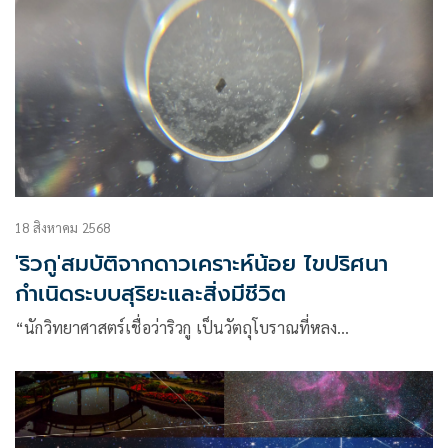
18 สิงหาคม 2568
'ริวกู'สมบัติจากดาวเคราะห์น้อย ไขปริศนา
กำเนิดระบบสุริยะและสิ่งมีชีวิต
“นักวิทยาศาสตร์เชื่อว่าริวกู เป็นวัตถุโบราณที่หลง…