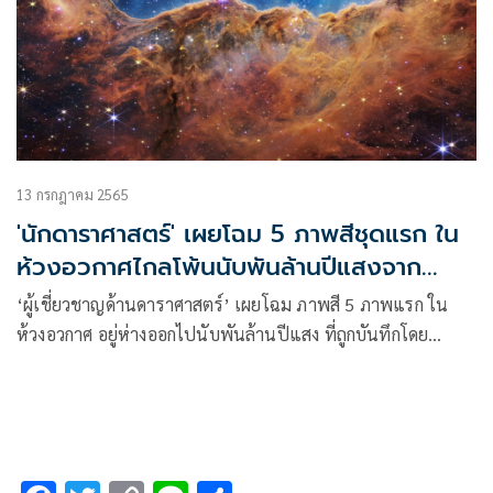
13 กรกฎาคม 2565
'นักดาราศาสตร์' เผยโฉม 5 ภาพสีชุดแรก ใน
ห้วงอวกาศไกลโพ้นนับพันล้านปีแสงจาก
กล้องอวกาศ 'เจมส์ เว็บบ์'
‘ผู้เชี่ยวชาญด้านดาราศาสตร์’ เผยโฉม ภาพสี 5 ภาพแรก ใน
ห้วงอวกาศ อยู่ห่างออกไปนับพันล้านปีแสง ที่ถูกบันทึกโดย
กล้องโทรทรรศน์อวกาศ ‘เจมส์ เว็บบ์’ นักดาราศาสตร์หวังจะช่วย
ไขปริศนาอีกหลายอย่างที่ยังไม่มีคำตอบให้มนุษยชาติได้