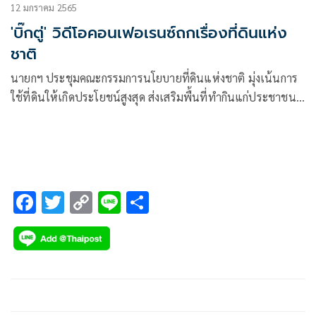
12 มกราคม 2565
'บิ๊กตู่' วิดีโอคอนเฟอเรนซ์ถกเรื่องที่ดินแห่ง
ชาติ
นายกฯ ประชุมคณะกรรมการนโยบายที่ดินแห่งชาติ มุ่งเน้นการ
ใช้ที่ดินให้เกิดประโยชน์สูงสุด ส่งเสริมพื้นที่ทำกินแก่ประชาชน
ตอบโจทย์ยุทธศาสตร์ชาติ
F
T
C
Li
S
ac
wi
o
n
h
e
tt
p
e
ar
b
er
y
e
o
Li
o
n