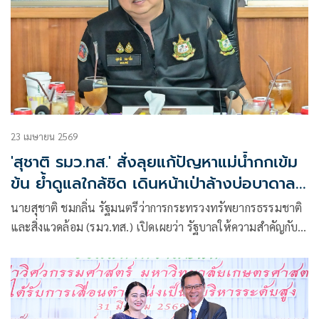
23 เมษายน 2569
'สุชาติ รมว.ทส.' สั่งลุยแก้ปัญหาแม่น้ำกกเข้ม
ข้น ย้ำดูแลใกล้ชิด เดินหน้าเป่าล้างบ่อบาดาล
ต่อเนื่อง
นายสุชาติ ชมกลิ่น รัฐมนตรีว่าการกระทรวงทรัพยากรธรรมชาติ
และสิ่งแวดล้อม (รมว.ทส.) เปิดเผยว่า รัฐบาลให้ความสำคัญกับ
ปัญหาคุณภาพน้ำในแม่น้ำกกอย่างใกล้ชิด และสั่งการให้ทุก
หน่วยงานที่เกี่ยวข้องเร่งติดตามสถานการณ์และแก้ไขปัญหา
อย่างต่อเนื่อง