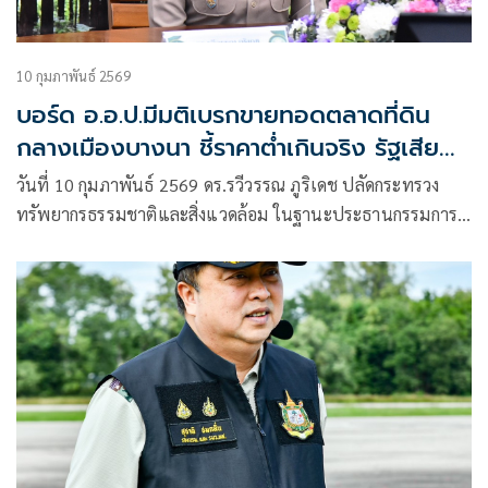
10 กุมภาพันธ์ 2569
บอร์ด อ.อ.ป.มีมติเบรกขายทอดตลาดที่ดิน
กลางเมืองบางนา ชี้ราคาต่ำเกินจริง รัฐเสีย
ประโยชน์ สั่งประเมินราคาใหม่เทียบกรมบังคับ
วันที่ 10 กุมภาพันธ์ 2569 ดร.รวีวรรณ ภูริเดช ปลัดกระทรวง
คดี ตั้งกรรมการเจรจาประนอมหนี้ 1,166 ล้าน
ทรัพยากรธรรมชาติและสิ่งแวดล้อม ในฐานะประธานกรรมการ
ในคณะกรรมการของอุตสาหกรรมป่าไม้ (อ.อ.ป.) เปิดเผยภาย
หลังการตรวจราชการ อ.อ.ป. ว่า วันนี้ได้มีการประชุมคณะ
กรรมการของ อ.อ.ป. นัดพิเศษ เนื่องจากได้รับรายงานประเด็น
เร่งด่วนเกี่ยวกับปัญหาการล้มละลายของ บริษัท ไม้อัดไทย จำกัด