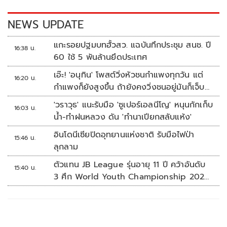
k
k
NEWS UPDATE
แกะรอยปฐมบทฮั้วสว. แฉบันทึกประชุม สนช. ปี
16:38 น.
60 ใช้ 5 พันล้านยึดประเทศ
เอ๊ะ! 'อนุทิน' โพสต์วิ่งหัวชนกำแพงทุกวัน แต่
16:20 น.
กำแพงก็ยังสูงขึ้น ถ้ายังคงวิ่งชนอยู่มันก็เจ็บ
หัวอีก
'วราวุธ' แนะรับมือ 'ซูเปอร์เอลนีโญ' หนุนกักเก็บ
16:03 น.
น้ำ-ทำฝนหลวง ดัน 'ทำนาเปียกสลับแห้ง'
อินโดนีเซียปิดอุทยานแห่งชาติ รับมือไฟป่า
15:46 น.
ลุกลาม
ตัวแทน JB League รุ่นอายุ 11 ปี คว้าอันดับ
15:40 น.
3 ศึก World Youth Championship 2026
ที่สิงคโปร์