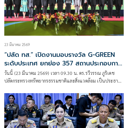
23 มีนาคม 2569
“ปลัด ทส.” เปิดงานมอบรางวัล G-GREEN
ระดับประเทศ ยกย่อง 357 สถานประกอบการ
หนุนขับเคลื่อนไทยสู่สังคมคาร์บอนต่ำอย่าง
วันนี้ (23 มีนาคม 2569) เวลา 09.30 น. ดร.รวีวรรณ ภูริเดช
ยั่งยืน
ปลัดกระทรวงทรัพยากรธรรมชาติและสิ่งแวดล้อม เป็นประธาน
ในพิธีเปิดงานและมอบรางวัลตราสัญลักษณ์ G-GREEN ระดับ
ประเทศ ณ โรงแรมเซ็นทารา ไลฟ์ ศูนย์ราชการและคอนเวนชัน
เซ็นเตอร์ แจ้งวัฒนะ กรุงเทพมหานคร โดยมีคณะผู้บริหาร ผู้
แทนจากหน่วยงานภาครัฐและเอกชนเข้าร่วมงาน