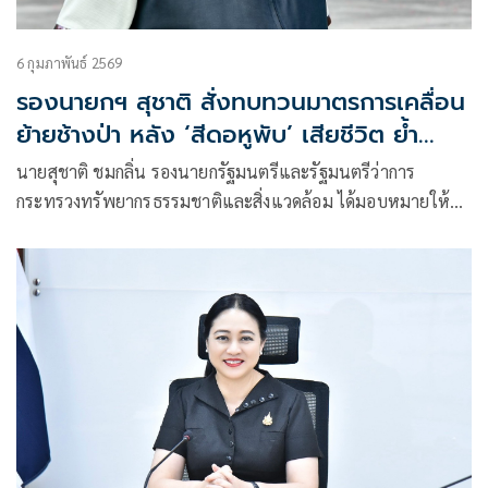
6 กุมภาพันธ์ 2569
รองนายกฯ สุชาติ สั่งทบทวนมาตรการเคลื่อน
ย้ายช้างป่า หลัง ‘สีดอหูพับ’ เสียชีวิต ย้ำ
คุ้มครองประชาชนควบคู่สวัสดิภาพสัตว์ป่า
นายสุชาติ ชมกลิ่น รองนายกรัฐมนตรีและรัฐมนตรีว่าการ
กระทรวงทรัพยากรธรรมชาติและสิ่งแวดล้อม ได้มอบหมายให้
ดร.รวีวรรณ ภูริเดช ปลัดกระทรวงทรัพยากรธรรมชาติและสิ่ง
แวดล้อม ติดตามและกำกับการแก้ไขปัญหาช้างป่าในพื้นที่อย่าง
ใกล้ชิดและต่อเนื่อง