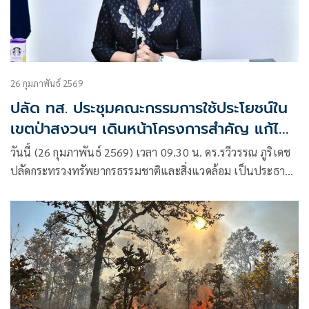
26 กุมภาพันธ์ 2569
ปลัด ทส. ประชุมคณะกรรมการใช้ประโยชน์ใน
เขตป่าสงวนฯ เดินหน้าโครงการสำคัญ แก้ไข
ปัญหาความเดือดร้อนของประชาชน
วันนี้ (26 กุมภาพันธ์ 2569) เวลา 09.30 น. ดร.รวีวรรณ ภูริเดช
ปลัดกระทรวงทรัพยากรธรรมชาติและสิ่งแวดล้อม เป็นประธาน
การประชุมคณะกรรมการพิจารณาการใช้ประโยชน์ในเขตป่า
สงวนแห่งชาติ ครั้งที่ 2/2569 โดยมีนายสุพจน์ ภู่รัตนโอภา รอง
อธิบดีกรมป่าไม้ คณะกรรมการผู้ทรงคุณวุฒิ และผู้แทนหน่วยงาน
ที่เกี่ยวข้อง เข้าร่วม ณ ห้องประชุม ชั้น 17