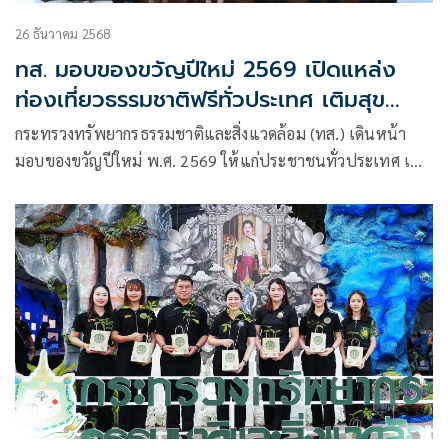
26 ธันวาคม 2568
ทส. มอบของขวัญปีใหม่ 2569 เปิดแหล่ง
ท่องเที่ยวธรรมชาติฟรีทั่วประเทศ เติมสุข
ประชาชน
กระทรวงทรัพยากรธรรมชาติและสิ่งแวดล้อม (ทส.) เดินหน้า
มอบของขวัญปีใหม่ พ.ศ. 2569 ให้แก่ประชาชนทั่วประเทศ เปิด
ให้เข้าชมแหล่งท่องเที่ยวธรรมชาติ โดยยกเว้นค่าธรรมเนียม
พร้อมจัดบริการอำนวยความสะดวกและกิจกรรมส่งความสุขช่วง
เทศกาลปีใหม่ เพื่อช่วยลดภาระค่าใช้จ่าย เติมเต็มความสุข และ
ส่งเสริมการท่องเที่ยวเชิงอนุรักษ์อย่างยั่งยืน