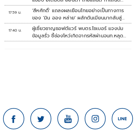
แชมป์ อิเดมิตสึ ฮอนด้า ไทยแลนด์ ทาเลนต์
คัพ สนาม 3
'สีหศักดิ์' แถลงผลเยือนไทยอย่างเป็นทางการ
17:59 น.
ของ 'มิน ออง หล่าย' ผลักดันเมียนมากลับสู่
อาเซียน
ผู้เชี่ยวชาญซอฟต์แวร์ พบตร.ไซเบอร์ แจงปม
17:40 น.
ข้อมูลรั่ว ชี้ช่องโหว่เกิดจากรหัสผ่านจนท.หลุด
ไม่ใช่ถูกแฮกระบบ