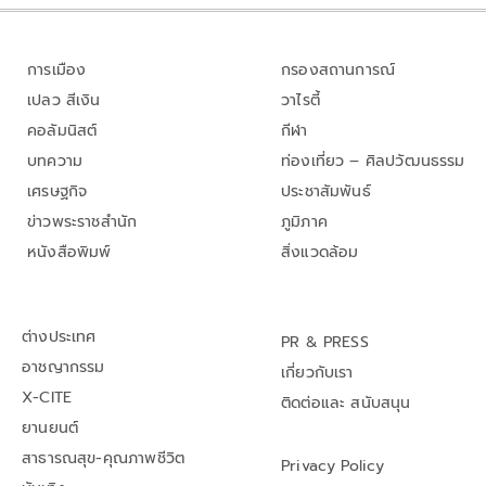
การเมือง
กรองสถานการณ์
เปลว สีเงิน
วาไรตี้
คอลัมนิสต์
กีฬา
บทความ
ท่องเที่ยว – ศิลปวัฒนธรรม
เศรษฐกิจ
ประชาสัมพันธ์
ข่าวพระราชสำนัก
ภูมิภาค
หนังสือพิมพ์
สิ่งแวดล้อม
ต่างประเทศ
PR & PRESS
อาชญากรรม
เกี่ยวกับเรา
X-CITE
ติดต่อและ สนับสนุน
ยานยนต์
สาธารณสุข-คุณภาพชีวิต
Privacy Policy