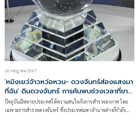
26 กรกฎาคม 2567
'หมิงเยว่จ้าวหว่อหวน- ดวงจันทร์ส่องแสงมา
ที่ฉัน' ดินดวงจันทร์ การค้นพบช่วงเวลาที่ขาด
หายไป
ปัจจุบันมีหลายประเทศให้ความสนใจกับการสำรวจอวกาศ โดย
เฉพาะการสำรวจดวงจันทร์ ซึ่งประเทศมหาอำนาจต่างก็กำลัง
วางแผนไม่ว่าจะเป็นญี่ปุ่น รัสเซีย เกาหลีใต้ อินเดีย และสหรัฐ
อาหรับเอมิเรตส์ รวม