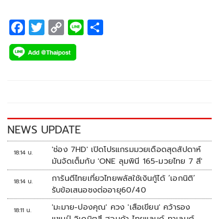
F
T
C
Li
S
ac
wi
o
n
h
e
tt
p
e
ar
b
er
y
e
o
Li
o
n
k
k
NEWS UPDATE
'ช่อง 7HD' เปิดโปรแกรมมวยเดือดสุดสัปดาห์
18:14 น.
มันจัดเต็มกับ 'ONE ลุมพินี 165-มวยไทย 7 สี'
การันตีไทยเที่ยวไทยพลัสใช้เงินกู้ได้ ‘เอกนิติ’
18:14 น.
รับข้อเสนอชงต่ออายุ60/40
'มะมาย-ปองคุณ' ควง 'เสือเขียน' คว้ารอง
18:11 น.