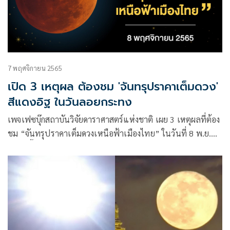
7 พฤศจิกายน 2565
เปิด 3 เหตุผล ต้องชม 'จันทรุปราคาเต็มดวง'
สีแดงอิฐ ในวันลอยกระทง
เพจเฟซบุ๊กสถาบันวิจัยดาราศาสตร์แห่งชาติ เผย 3 เหตุผลที่ต้อง
ชม “จันทรุปราคาเต็มดวงเหนือฟ้าเมืองไทย” ในวันที่ 8 พ.ย.​
65 ดังนี้