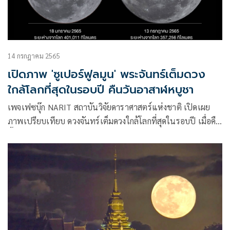
14 กรกฎาคม 2565
เปิดภาพ 'ซูเปอร์ฟูลมูน' พระจันทร์เต็มดวง
ใกล้โลกที่สุดในรอบปี คืนวันอาสาฬหบูชา
เพจเฟซบุ๊ก NARIT สถาบันวิจัยดาราศาสตร์แห่งชาติ เปิดเผย
ภาพเปรียบเทียบ ดวงจันทร์เต็มดวงใกล้โลกที่สุดในรอบปี เมื่อคืน
นี้ คืนอาสาฬหบูชา 13 ก.ค.65 บันทึกจากหอดูดาว
เฉลิมพระเกียรติ 7 รอบ พระชนมพรรษา สงขลา