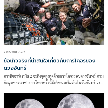
7 เมษายน 2569
ข้อเท็จจริงที่น่าสนใจเกี่ยวกับการโคจรของ
ดวงจันทร์
ภารกิจอาร์เทมิส 2 จะถึงจุดสูงสุดด้วยการโคจรรอบดวงจันทร์ ตาม
ข้อมูลของนาซา การโคจรครั้งนี้มีกำหนดเริ่มต้นในวันจันทร์ เวลา
20.45 น. ตามเวลามาตรฐานยุโรปกลาง และจะใช้เวลาประมาณ
หกชั่วโมง เป็นครั้งแรกในรอบกว่าครึ่งศตวรรษที่นักบินอวกาศจะ
บินเข้าใกล้ดวงจันทร์ และคาดว่าจะทำลายสถิติระยะทางจากโลก