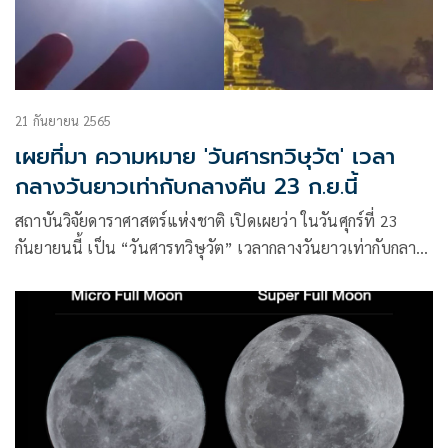
21 กันยายน 2565
เผยที่มา ความหมาย 'วันศารทวิษุวัต' เวลา
กลางวันยาวเท่ากับกลางคืน 23 ก.ย.นี้
สถาบันวิจัยดาราศาสตร์แห่งชาติ เปิดเผยว่า ในวันศุกร์ที่ 23
กันยายนนี้ เป็น “วันศารทวิษุวัต” เวลากลางวันยาวเท่ากับกลาง
คืน “ศารทวิษุวัต” (สาด-ทะ-วิ-สุ-วัด) (Autumnal Equinox) เวลา
กลางวันเท่ากับกลางคืน