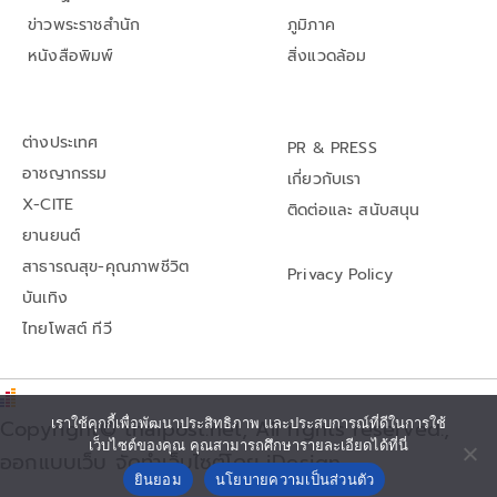
ข่าวพระราชสำนัก
ภูมิภาค
หนังสือพิมพ์
สิ่งแวดล้อม
ต่างประเทศ
PR & PRESS
อาชญากรรม
เกี่ยวกับเรา
X-CITE
ติดต่อและ สนับสนุน
ยานยนต์
สาธารณสุข-คุณภาพชีวิต
Privacy Policy
บันเทิง
ไทยโพสต์ ทีวี
เราใช้คุกกี้เพื่อพัฒนาประสิทธิภาพ และประสบการณ์ที่ดีในการใช้
Copyright© thaipost.net, All rights reserved.,
เว็บไซต์ของคุณ คุณสามารถศึกษารายละเอียดได้ที่นี่
ออกแบบเว็บ จัดทำเว็บไซต์โดย iDesign
ยินยอม
นโยบายความเป็นส่วนตัว