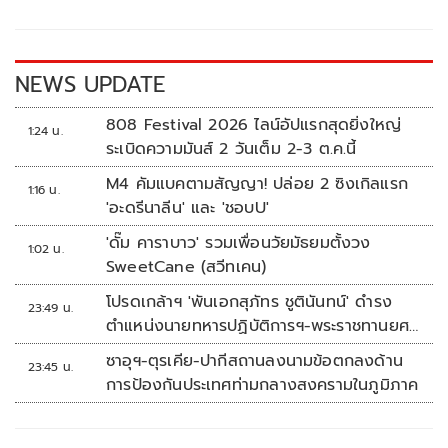
o
Li
o
n
k
k
NEWS UPDATE
808 Festival 2026 ไลน์อัปแรกสุดยิ่งใหญ่
1:24 น.
ระเบิดความมันส์ 2 วันเต็ม 2-3 ต.ค.นี้
M4 คัมแบคตามสัญญา! ปล่อย 2 ซิงเกิลแรก
1:16 น.
'อะดรีนาลีน' และ 'ชอบU'
'ดั๊ม คาราบาว' รวมเพื่อนวัยมัธยมตั้งวง
1:02 น.
SweetCane (สวีทเคน)
โปรดเกล้าฯ 'พันเอกสุภัทร ชูตินันทน์' ดำรง
23:49 น.
ตำแหน่งนายทหารปฏิบัติการฯ-พระราชทานยศ
'พลตรี'
ซาอุฯ-ตุรเคีย-ปากีสถานลงนามข้อตกลงด้าน
23:45 น.
การป้องกันประเทศท่ามกลางสงครามในภูมิภาค