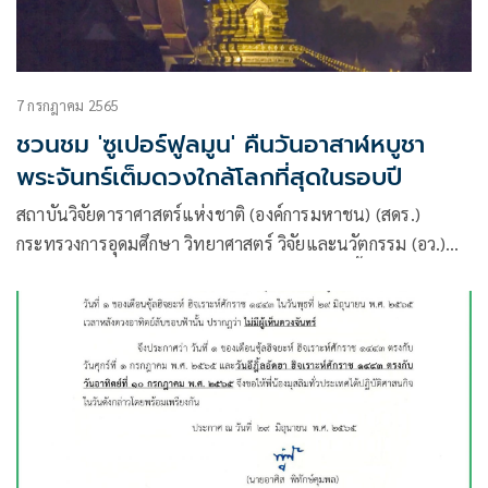
7 กรกฎาคม 2565
ชวนชม 'ซูเปอร์ฟูลมูน' คืนวันอาสาฬหบูชา
พระจันทร์เต็มดวงใกล้โลกที่สุดในรอบปี
สถาบันวิจัยดาราศาสตร์แห่งชาติ (องค์การมหาชน) (สดร.)
กระทรวงการอุดมศึกษา วิทยาศาสตร์ วิจัยและนวัตกรรม (อว.)
แจ้งว่า​ คืนวันอาสาฬหบูชา 13 กรกฎาคม 2565​ นี้