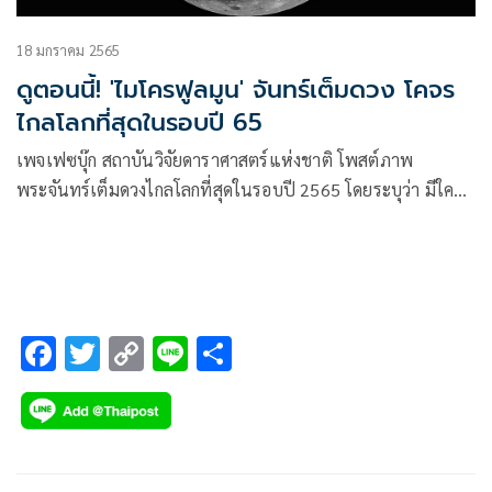
18 มกราคม 2565
ดูตอนนี้! 'ไมโครฟูลมูน' จันทร์เต็มดวง โคจร
ไกลโลกที่สุดในรอบปี 65
เพจเฟซบุ๊ก สถาบันวิจัยดาราศาสตร์แห่งชาติ โพสต์ภาพ
พระจันทร์เต็มดวงไกลโลกที่สุดในรอบปี 2565 โดยระบุว่า มีใคร
เห็น #ไมโครมูน แล้วบ้าง
F
T
C
Li
S
ac
wi
o
n
h
e
tt
p
e
ar
b
er
y
e