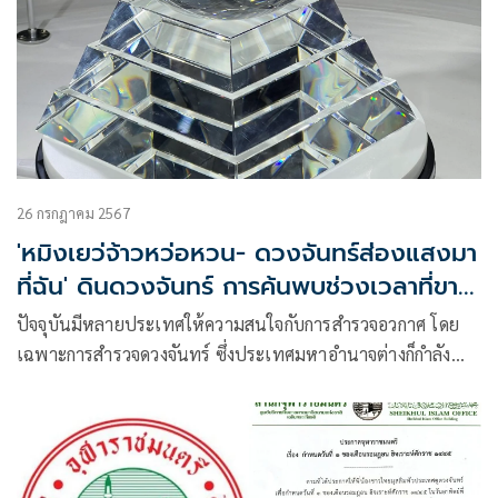
26 กรกฎาคม 2567
'หมิงเยว่จ้าวหว่อหวน- ดวงจันทร์ส่องแสงมา
ที่ฉัน' ดินดวงจันทร์ การค้นพบช่วงเวลาที่ขาด
หายไป
ปัจจุบันมีหลายประเทศให้ความสนใจกับการสำรวจอวกาศ โดย
เฉพาะการสำรวจดวงจันทร์ ซึ่งประเทศมหาอำนาจต่างก็กำลัง
วางแผนไม่ว่าจะเป็นญี่ปุ่น รัสเซีย เกาหลีใต้ อินเดีย และสหรัฐ
อาหรับเอมิเรตส์ รวม