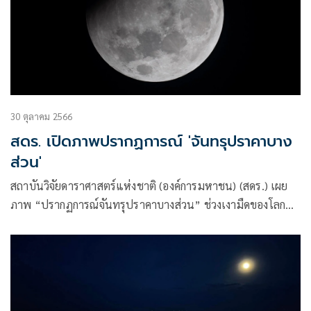
30 ตุลาคม 2566
สดร. เปิดภาพปรากฏการณ์ 'จันทรุปราคาบาง
ส่วน'
สถาบันวิจัยดาราศาสตร์แห่งชาติ (องค์การมหาชน) (สดร.) เผย
ภาพ “ปรากฏการณ์จันทรุปราคาบางส่วน” ช่วงเงามืดของโลกบัง
มากที่สุด เวลาประมาณ 03.14 น. ต่อเนื่องคืนวันที่ 29 ตุลาคม
2566 หรือเช้าวันออกพรรษา บันทึกภาพจากหอดูดาว
เฉลิมพระเกียรติ 7 รอบ