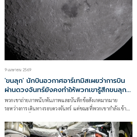
9 เมษายน 2569
'ขนลุก' นักบินอวกาศอาร์เทมิสเผยว่าการบิน
ผ่านดวงจันทร์ยังคงทำให้พวกเขารู้สึกขนลุก
อยู่
พวกเขาถ่ายภาพนับพันภาพและบันทึกข้อสังเกตมากมาย
ระหว่างการเดินทางรอบดวงจันทร์ แต่ขณะที่พวกเขากำลังเข้า
ใกล้โลกมากขึ้น นักบินอวกาศอาร์เทมิสกล่าวเมื่อวันพุธว่า พวก
เขายังเพิ่งเริ่มต้นประมวลผลประสบการณ์สุดพิเศษที่พวกเขาได้
ร่วมกันเท่านั้น