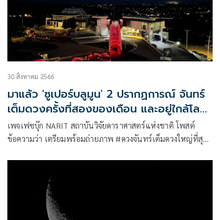
30 สิงหาคม 2566
มาแล้ว 'ซูเปอร์บลูมูน' 2 ปรากฏการณ์ จันทร์
เต็มดวงครั้งที่สองของเดือน และอยู่ใกล้โลก
ที่สุดในรอบปี
เพจเฟซบุ๊ก NARIT สถาบันวิจัยดาราศาสตร์แห่งชาติ โพสต์
ข้อความว่า เตรียมพร้อมถ่ายภาพ #ดวงจันทร์เต็มดวงใหญ่ที่สุด
ในรอบปี