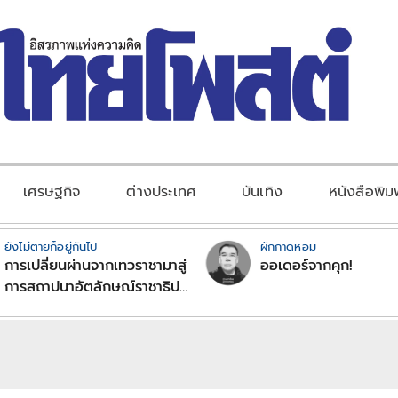
เศรษฐกิจ
ต่างประเทศ
บันเทิง
หนังสือพิม
ยังไม่ตายก็อยู่กันไป
ผักกาดหอม
การเปลี่ยนผ่านจากเทวราชามาสู่
ออเดอร์จากคุก!
การสถาปนาอัตลักษณ์ราชาธิป
ไตยแบบพุทธศาสนาในพระไตร
ปิฏก : สามัญผลสูตรในฐานะ
ทฤษฎีขีดจำกัดของอำนาจรัฐ
เหนือแรงงานและทรัพย์สิน