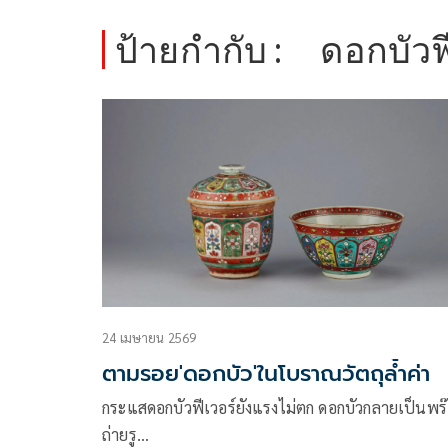
ป้ายกำกับ :
ดอกบัวฟ
24 เมษายน 2569
ตามรอย'ดอกบัว'ในโบราณวัตถุล้ำค่า
กระแสดอกบัวฟีเวอร์ยังแรงไม่ตก ดอกบัวกลายเป็นพร
ถ่ายรู…