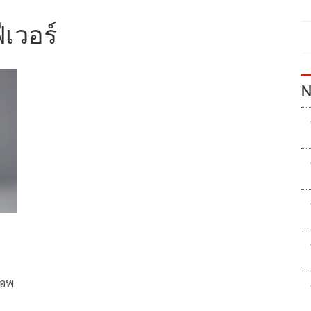
ีเวอร์
N
๊อพ