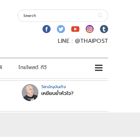
LINE : @THAIPOST
พ์
ไทยโพสต์ ทีวี
วิสามัญบันเทิง
เหยียบย่ำหัวใจ?