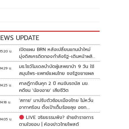
EWS UPDATE
เปิดแผน BRN หลังเปลี่ยนแกนนำใหม่
15:20 น.
มุ่งดิสเครดิตกองกำลังรัฐ-เดินหน้าผลิต
แนวร่วม
มธ.โชว์โมเดลบำบัดผู้เสพยาบ้า 9 วัน ใช้
14:29 น.
สมุนไพร-แพทย์แผนไทย ชงรัฐขยายผล
ศาลฎีกายืนคุก 2 ปี คนขับรถบัส มข.
14:25 น.
คดีชน 'น้องอาย' เสียชีวิต
'สกาย' มาปรับตัวซ้อมเมืองไทย ไม่หวั่น
14:18 น.
อากาศร้อน ตั้งเป้าเต็มร้อยลุย อชก.
2026
LIVE จริยธรรมพัง? ย้ายข้าราชการ
14:05 น.
ตามใจชอบ | ห้องข่าวไทยโพสต์