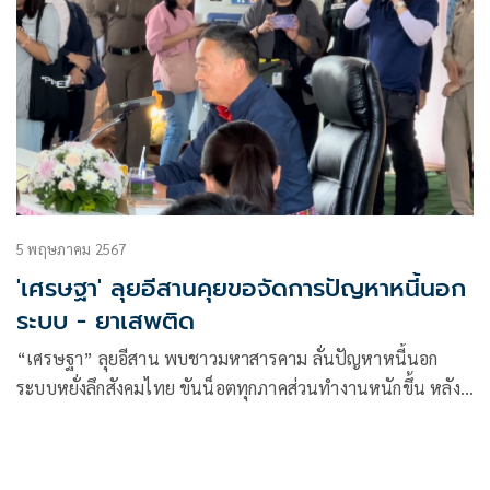
5 พฤษภาคม 2567
'เศรษฐา' ลุยอีสานคุยขอจัดการปัญหาหนี้นอก
ระบบ - ยาเสพติด
“เศรษฐา” ลุยอีสาน พบชาวมหาสารคาม ลั่นปัญหาหนี้นอก
ระบบหยั่งลึกสังคมไทย ขันน็อตทุกภาคส่วนทำงานหนักขึ้น หลัง
ตัวเลขยังไม่เป็นที่พอใจ ขีดเส้นกำหนดกรอบปราบยาเสพติด 90
วัน พร้อมรายงานสำนักนายกฯทุกเดือน