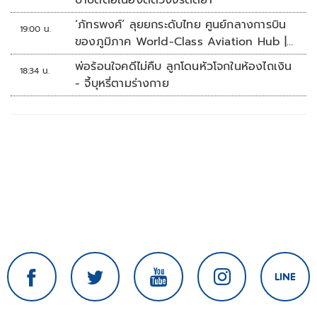
บำบัดต่อเนื่องตัดวงจรติดยา
‘ภัทรพงศ์’ ลุยยกระดับไทย ศูนย์กลางการบิน
19:00 น.
ของภูมิภาค World-Class Aviation Hub |
ห้องข่าวไทยโพสต์สุดสัปดาห์
พ่อร้อนใจคดีไม่คืบ ลูกโดนหัวโจกในห้องไถเงิน
18:34 น.
- จี้บุหรี่ตามร่างกาย