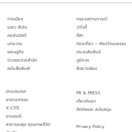
การเมือง
กรองสถานการณ์
เปลว สีเงิน
วาไรตี้
คอลัมนิสต์
กีฬา
บทความ
ท่องเที่ยว – ศิลปวัฒนธรรม
เศรษฐกิจ
ประชาสัมพันธ์
ข่าวพระราชสำนัก
ภูมิภาค
หนังสือพิมพ์
สิ่งแวดล้อม
ต่างประเทศ
PR & PRESS
อาชญากรรม
เกี่ยวกับเรา
X-CITE
ติดต่อและ สนับสนุน
ยานยนต์
สาธารณสุข-คุณภาพชีวิต
Privacy Policy