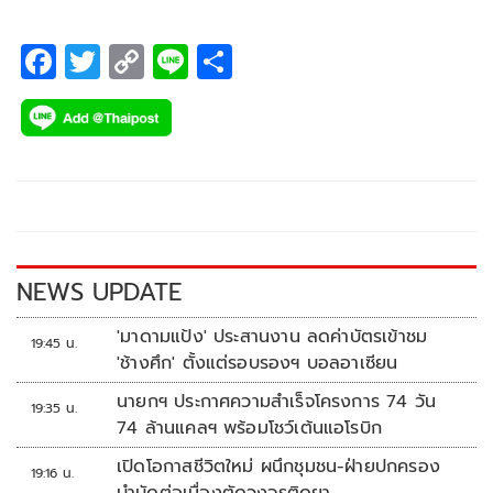
F
T
C
Li
S
ac
wi
o
n
h
e
tt
p
e
ar
b
er
y
e
o
Li
o
n
k
k
NEWS UPDATE
'มาดามแป้ง' ประสานงาน ลดค่าบัตรเข้าชม
19:45 น.
'ช้างศึก' ตั้งแต่รอบรองฯ บอลอาเซียน
นายกฯ ประกาศความสำเร็จโครงการ 74 วัน
19:35 น.
74 ล้านแคลฯ พร้อมโชว์เต้นแอโรบิก
เปิดโอกาสชีวิตใหม่ ผนึกชุมชน-ฝ่ายปกครอง
19:16 น.