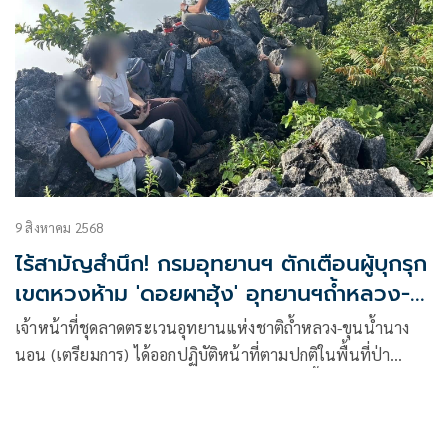
9 สิงหาคม 2568
ไร้สามัญสำนึก! กรมอุทยานฯ ตักเตือนผู้บุกรุก
เขตหวงห้าม 'ดอยผาฮุ้ง' อุทยานฯถ้ำหลวง-
นางนอน
เจ้าหน้าที่ชุดลาดตระเวนอุทยานแห่งชาติถ้ำหลวง-ขุนน้ำนาง
นอน (เตรียมการ)​ ได้ออกปฏิบัติหน้าที่ตามปกติในพื้นที่ป่า
อนุรักษ์ โดยมุ่งเน้นเส้นทาง ดอยผาฮุ้ง ซึ่งเป็นพื้นที่สำคัญที่มี
ระบบนิเวศเปราะบางและถูกกำหนดให้เป็น เขตธรรมชาติหวง
ห้าม (Strict Nature Reserve zone) ตามหลักการของ IUCN