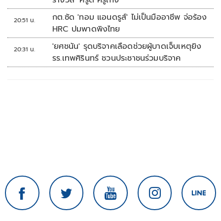
รางวัล ‘ครูดี ครูเก่ง’
กต.ซัด 'ทอม แอนดรูส์' ไม่เป็นมืออาชีพ จ่อร้อง
20:51 น.
HRC ปมพาดพิงไทย
'ยศชนัน' รุดบริจาคเลือดช่วยผู้บาดเจ็บเหตุยิง
20:31 น.
รร.เทพศิรินทร์ ชวนประชาชนร่วมบริจาค