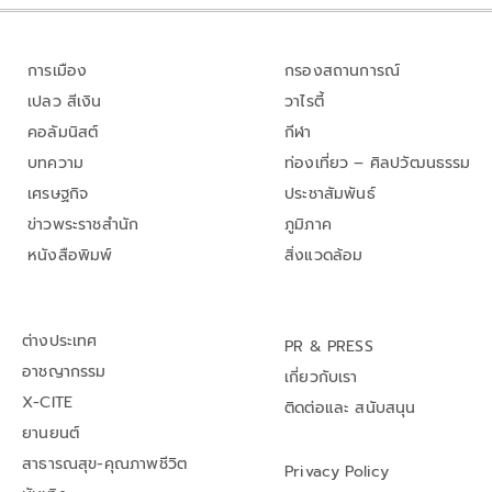
การเมือง
กรองสถานการณ์
เปลว สีเงิน
วาไรตี้
คอลัมนิสต์
กีฬา
บทความ
ท่องเที่ยว – ศิลปวัฒนธรรม
เศรษฐกิจ
ประชาสัมพันธ์
ข่าวพระราชสำนัก
ภูมิภาค
หนังสือพิมพ์
สิ่งแวดล้อม
ต่างประเทศ
PR & PRESS
อาชญากรรม
เกี่ยวกับเรา
X-CITE
ติดต่อและ สนับสนุน
ยานยนต์
สาธารณสุข-คุณภาพชีวิต
Privacy Policy