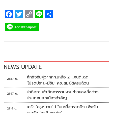
ประเภท Ia
F
T
C
Li
S
ac
wi
o
n
h
e
tt
p
e
ar
b
er
y
e
o
Li
o
n
k
k
NEWS UPDATE
ศึกชิงชัยผู้ว่ากกท.เหลือ 2 แคนดิเดต
21:57 น.
'โปรดปราน-มีชัย' คุณสมบัติครบถ้วน
ปากีสถานจำกัดการรายงานข่าวของสื่อต่าง
21:47 น.
ประเทศนอกเมืองสำคัญ
เศร้า ‘ครูหมวย’ 1 ในเหยื่อกราดยิง เพิ่งรับ
21:14 น.