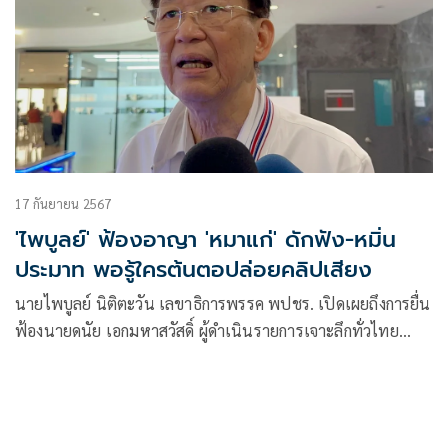
17 กันยายน 2567
'ไพบูลย์' ฟ้องอาญา 'หมาแก่' ดักฟัง-หมิ่น
ประมาท พอรู้ใครต้นตอปล่อยคลิปเสียง
นายไพบูลย์ นิติตะวัน เลขาธิการพรรค พปชร. เปิดเผยถึงการยื่น
ฟ้องนายดนัย เอกมหาสวัสดิ์ ผู้ดำเนินรายการเจาะลึกทั่วไทย
Inside Thailand ว่า ตนได้ยื่นฟ้อง 3 คดี ได้แก่ 1.คดีอาญาในเรื่อง
การดักฟัง 2.คดีอาญา