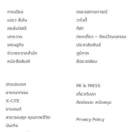
การเมือง
กรองสถานการณ์
เปลว สีเงิน
วาไรตี้
คอลัมนิสต์
กีฬา
บทความ
ท่องเที่ยว – ศิลปวัฒนธรรม
เศรษฐกิจ
ประชาสัมพันธ์
ข่าวพระราชสำนัก
ภูมิภาค
หนังสือพิมพ์
สิ่งแวดล้อม
ต่างประเทศ
PR & PRESS
อาชญากรรม
เกี่ยวกับเรา
X-CITE
ติดต่อและ สนับสนุน
ยานยนต์
สาธารณสุข-คุณภาพชีวิต
Privacy Policy
บันเทิง