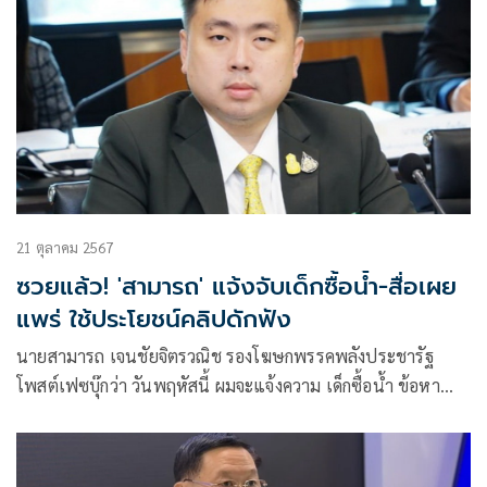
21 ตุลาคม 2567
ซวยแล้ว! 'สามารถ' แจ้งจับเด็กซื้อน้ำ-สื่อเผย
แพร่ ใช้ประโยชน์คลิปดักฟัง
นายสามารถ เจนชัยจิตรวณิช รองโฆษกพรรคพลังประชารัฐ
โพสต์เฟซบุ๊กว่า วันพฤหัสนี้ ผมจะแจ้งความ เด็กซื้อน้ำ ข้อหา
ลักลอบดักฟัง ใช้ประโยชน์เปิดเผย จำคุก 5 ปี