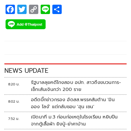
F
T
C
Li
S
ac
wi
o
n
h
e
tt
p
e
ar
b
er
y
e
o
Li
o
n
k
k
NEWS UPDATE
รัฐบาลลุยคดีโกงสอบ อปท. สาวถึงขบวนการ-
8:20 น.
เช็กเส้นเงินกว่า 200 ราย
อดีตบิ๊กข่าวกรอง อัดสส.พรรคส้มต้าน 'มิน
8:02 น.
ออง ไลง์' แต่กลับชอบ 'ฮุน เซน'
เปิดนาที ม.3 ก่อนก่อเหตุในโรงเรียน หยิบปืน
7:52 น.
จากตู้เสื้อผ้า ยิงปู่-ย่าคาบ้าน