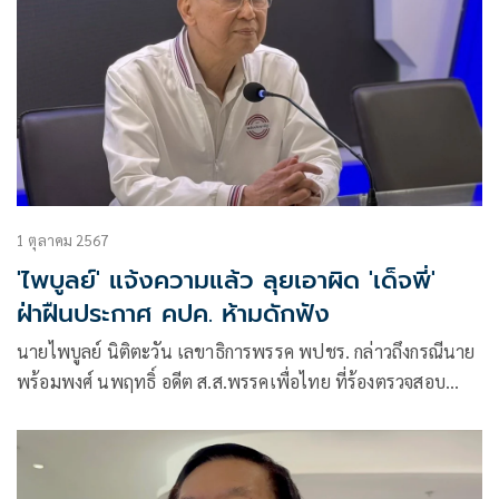
1 ตุลาคม 2567
'ไพบูลย์' แจ้งความแล้ว ลุยเอาผิด 'เด็จพี่'
ฝ่าฝืนประกาศ คปค. ห้ามดักฟัง
นายไพบูลย์ นิติตะวัน เลขาธิการพรรค พปชร. กล่าวถึงกรณีนาย
พร้อมพงศ์ นพฤทธิ์ อดีต ส.ส.พรรคเพื่อไทย ที่ร้องตรวจสอบ
พล.อ.ประวิตร วงษ์สุวรรณ หัวหน้าพรรค พปชร. รวมถึงขอ
ข้อมูลส่วนตัวว่า ตนเกรงว่านายพร้อมพงศ์ จะไม่มีความรู้ด้าน
กฎหมาย