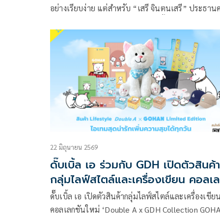
อย่างเรียบง่าย แต่สำหรับ “เสรี จินตนเสรี” ประธา
กรรมการและกรรมการบริหาร ดั๊บเบิ้ล เอ
22 มิถุนายน 2569
ดั๊บเบิ้ล เอ ร่วมกับ GDH เปิดตัวสินค้า
กลุ่มไลฟ์สไตล์และเครื่องเขียน คอลเ
ชันพิเศษ “GOHAN”
ดั๊บเบิ้ล เอ เปิดตัวสินค้ากลุ่มไลฟ์สไตล์และเครื่องเขีย
คอลเลกชันใหม่ ‘Double A x GDH Collection GOH