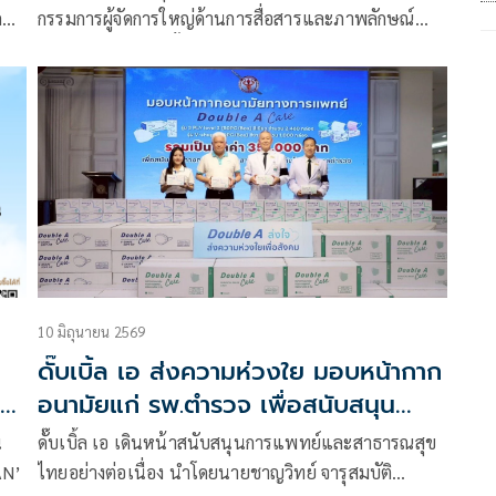
นคณะ
กรรมการผู้จัดการใหญ่ด้านการสื่อสารและภาพลักษณ์
องค์กร บริษัท ดั๊บเบิ้ล เอ (1991) จำกัด (มหาชน) เป็นผู้
แทนส่งมอบหน้ากากอนามัยทางการแพทย์ Double A
Care รวมมูลค่า 351,000 บาท ให้โรงพยาบาลสมเด็จ
พระนางเจ้าสิริกิติ์ กรมแพทย์ทหารเรือ
10 มิถุนายน 2569
ดั๊บเบิ้ล เอ ส่งความห่วงใย มอบหน้ากาก
ลก
อนามัยแก่ รพ.ตำรวจ เพื่อสนับสนุน
ทางการแพทย์
น
ดั๊บเบิ้ล เอ เดินหน้าสนับสนุนการแพทย์และสาธารณสุข
AN’
ไทยอย่างต่อเนื่อง นำโดยนายชาญวิทย์ จารุสมบัติ