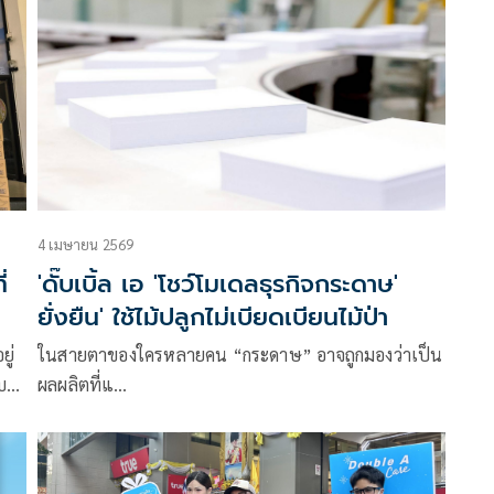
าง
ธรรมศาสตร์
นโล
4 เมษายน 2569
่
'ดั๊บเบิ้ล เอ 'โชว์โมเดลธุรกิจกระดาษ'
ยั่งยืน' ใช้ไม้ปลูกไม่เบียดเบียนไม้ป่า
ู่
ในสายตาของใครหลายคน “กระดาษ” อาจถูกมองว่าเป็น
บ
ผลผลิตที่แ…
และ