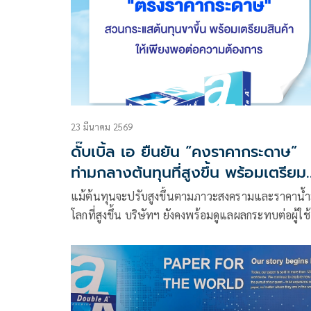
อนามัยทางการแพทย์ “Double A Care”
23 มีนาคม 2569
ดั๊บเบิ้ล เอ ยืนยัน “คงราคากระดาษ”
ท่ามกลางต้นทุนที่สูงขึ้น พร้อมเตรียม
สินค้าให้เพียงพอต่อความต้องการใช้
แม้ต้นทุนจะปรับสูงขึ้นตามภาวะสงครามและราคาน้ำ
โลกที่สูงขึ้น บริษัทฯ ยังคงพร้อมดูแลผลกระทบต่อผู้ใช้
กระดาษของบริษัทฯ โดยการบริหารจัดการให้มีสินค้า
เพียงพอ เพื่อไม่ให้กระทบต่อผู้ใช้กระดาษทั้งด้านราค
และปริมาณ