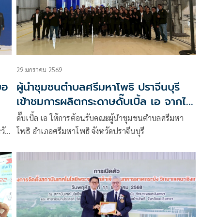
พิเศษ
29 มกราคม 2569
ขอ
ผู้นำชุมชนตําบลศรีมหาโพธิ ปราจีนบุรี
เข้าชมการผลิตกระดาษดั๊บเบิ้ล เอ จากไม้
ยืน
ปลูกเกษตรกร ส่งออกไปทั่วโลก
ดั๊บเบิ้ล เอ ให้การต้อนรับคณะผู้นำชุมชนตำบลศรีมหา
วัด
โพธิ อำเภอศรีมหาโพธิ จังหวัดปราจีนบุรี
่ยม
้น
ขียว