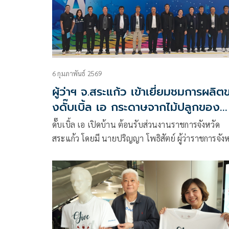
6 กุมภาพันธ์ 2569
ผู้ว่าฯ จ.สระแก้ว เข้าเยี่ยมชมการผลิต
งดั๊บเบิ้ล เอ กระดาษจากไม้ปลูกของ
เกษตรกร พัฒนาเศรษฐกิจชุมชนที่ยั่ง
ดั๊บเบิ้ล เอ เปิดบ้าน ต้อนรับส่วนงานราชการจังหวัด
สระแก้ว โดยมี นายปริญญา โพธิสัตย์ ผู้ว่าราชการจังห
สระแก้ว นำคณะหัวหน้าส่วนราชการของจังหวัดเข้าเยี
ชมกระบวนการผลิตเยื่อและกระดาษที่ใช้เทคโนโลยีชั
นำใส่ใจสิ่งแวดล้อม ด้วยระบบบริหารจัดการตาม
มาตรฐานคุณภาพ ISO 9001 และการจัดการด้านสิ่ง
แวดล้อม ISO 14001 รวมทั้งได้รับรองอุตสาหกรรมสีเ
(Green Industry) ของกระทรวงอุตสาหกรรม