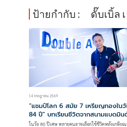
ป้ายกำกับ :
ดั๊บเบิ้ล 
14 กรกฎาคม 2569
“แชมป์โลก 6 สมัย 7 เหรียญทองในว
84 ปี” บทเรียนชีวิตจากสนามแบดมินต
ของ ‘เสรี จินตนเสรี’
ในวัย 80 ปีเศษ หลายคนอาจเลือกใช้ชีวิตหลังเกษียณ