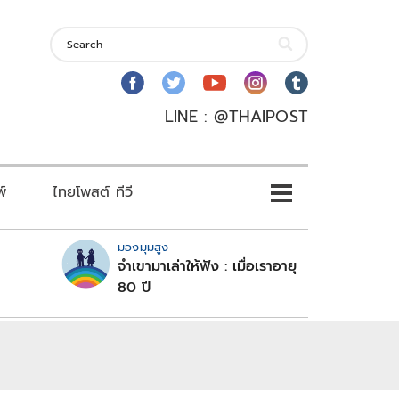
LINE : @THAIPOST
พ์
ไทยโพสต์ ทีวี
มองมุมสูง
จำเขามาเล่าให้ฟัง : เมื่อเราอายุ
80 ปี