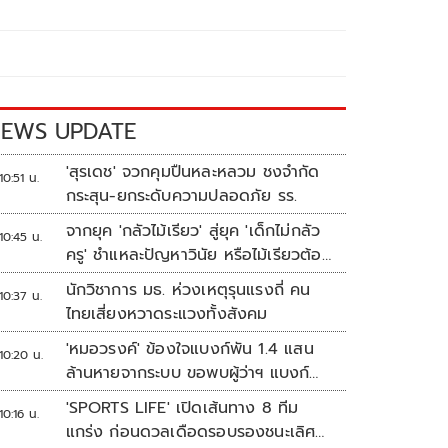
EWS UPDATE
'สุรเดช' จวกคุมปืนหละหลวม ชงจำกัด
10:51 น.
กระสุน-ยกระดับความปลอดภัย รร.
จากยุค 'กลัวไม้เรียว' สู่ยุค 'เด็กไม่กลัว
10:45 น.
ครู' ชำแหละปัญหาวินัย หรือไม้เรียวต้อง
กลับมา?
นักวิชาการ มธ. ห่วงเหตุรุนแรงถี่ คน
10:37 น.
ไทยเสี่ยงหวาดระแวงทั้งสังคม
'หมอวรงค์' ข้องใจแบงก์พัน 1.4 แสน
10:20 น.
ล้านหายจากระบบ ขอพบผู้ว่าฯ แบงก์
ชาติ
'SPORTS LIFE' เปิดเส้นทาง 8 ทีม
10:16 น.
แกร่ง ก่อนดวลเดือดรอบรองชนะเลิศ