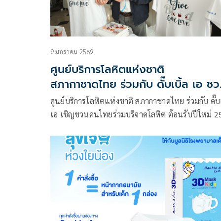
9 มกราคม 2569
ศูนย์บริการโลหิตแห่งชาติ
สภากาชาดไทย ร่วมกับ ดั๊บเบิ้ล เอ ช
บริจาคโลหิต สร้างบุญรับปีใหม่ ‘ให้เลื
ศูนย์บริการโลหิตแห่งชาติ สภากาชาดไทย ร่วมกับ ดั๊บเ
ให้ชีวิต ช่วยเหลือเพื่อนมนุษย์’
เอ เชิญชวนคนไทยร่วมบริจาคโลหิต ต้อนรับปีใหม่ 2
เสริมสร้างบุญอันยิ่งใหญ่ และสำรองโลหิตให้เพียงพอ
สำหรับผู้ป่วยในโรงพยาบาลต่างๆทั่วประเทศ หลังจา
หยุดเทศกาลปีใหม่ที่ผ่านมา