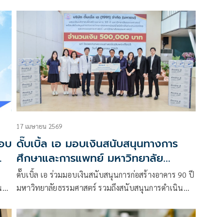
กรรมการบริษัทและรองกรรมการผู้จัดการใหญ่ ด้านการ
สื่อสารและภาพลักษณ์องค์กร บริษัท ดั๊บเบิ้ล เอ (1991)
จำกัด (มหาชน) เป็นผู้แทนมอบหน้ากากอนามัยทางการ
แพทย์ “Double A Care” รวมมูลค่าทั้งสิ้น
17 เมษายน 2569
กอบ
ดั๊บเบิ้ล เอ มอบเงินสนับสนุนทางการ
ศึกษาและการแพทย์ มหาวิทยาลัย
ธรรมศาสตร์
ดั๊บเบิ้ล เอ ร่วมมอบเงินสนับสนุนการก่อสร้างอาคาร 90 ปี
น
มหาวิทยาลัยธรรมศาสตร์ รวมถึงสนับสนุนการดำเนิน
ิ่ม
งานของราชวิทยาลัยแพทย์ออร์โธปิดิกส์แห่ง
ด้
ประเทศไทย และคณะแพทยศาสตร์ มหาวิทยาลัย