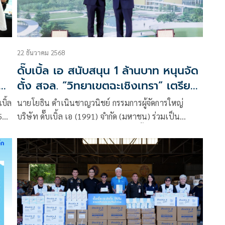
22 ธันวาคม 2568
ดั๊บเบิ้ล เอ สนับสนุน 1 ล้านบาท หนุนจัด
วน
ตั้ง สจล. “วิทยาเขตฉะเชิงเทรา” เตรียม
อด
ความพร้อมพัฒนากำลังคนสู่ EEC
บิ้ล
นายโยธิน ดำเนินชาญวนิชย์ กรรมการผู้จัดการใหญ่
569
บริษัท ดั๊บเบิ้ล เอ (1991) จำกัด (มหาชน) ร่วมเป็น
ตัวแทนมอบเงินสนับสนุนโครงการจัดตั้งสถาบัน
กวัน
เทคโนโลยีพระจอมเกล้าเจ้าคุณทหารลาดกระบัง (สจล.)
“วิทยาเขตฉะเชิงเทรา” จำนวน