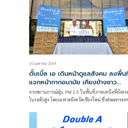
รวม 5,160 ล้านบาท กำไรสุทธิ 140 ล้านบาท ท่ามกล
ความผันผวนของเศรษฐกิจโลก ค่าเงินบาท และต้นทุ
จิสติกส์ที่สูงขึ้น
10 เมษายน 2569
ดั๊บเบิ้ล เอ เดินหน้าดูแลสังคม ลงพื้นที
แจกหน้ากากอนามัย เคียงข้างชาว
เชียงใหม่ในวิกฤต PM 2.5
จากสถานการณ์ฝุ่น PM 2.5 ในพื้นที่ภาคเหนือที่ยังคงอย
ในระดับสูง โดยเฉพาะจังหวัดเชียงใหม่ ซึ่งส่งผลกระท
ต่อสุขภาพของประชาชนในวงกว้าง ทั้งเด็ก ผู้สูงอายุ 
กลุ่มเปราะบาง ดั๊บเบิ้ล เอ ขอร่วมเป็นส่วนหนึ่งในการ
ดูแลสังคม ส่งความห่วงใยเคียงข้างคนไทย มอบหน้ากาก