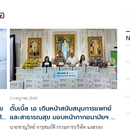
เอ
N
2 กรกฎาคม 2569
ัย
ดั๊บเบิ้ล เอ เดินหน้าสนับสนุนการแพทย์
ัน
และสาธารณสุข มอบหน้ากากอนามัยฯ ให้
รพ.สมเด็จพระนางเจ้าสิริกิติ์ฯ
นายชาญวิทย์ จารุสมบัติ กรรมการบริษัท และรอง