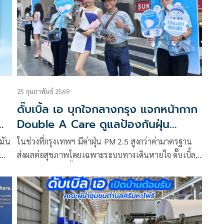
25 กุมภาพันธ์ 2569
ดั๊บเบิ้ล เอ บุกใจกลางกรุง แจกหน้ากาก
Double A Care ดูแลป้องกันฝุ่น
งาน
PM2.5
มัน
ในช่วงที่กรุงเทพฯ มีค่าฝุ่น PM 2.5 สูงกว่าค่ามาตรฐาน
ส่งผลต่อสุขภาพโดยเฉพาะระบบทางเดินหายใจ ดั๊บเบิ้ล
เอ ได้จัดทรูปลงพื้นที่ย่านธุรกิจ อาทิ ถนนสีลม ถนนสาทร
า
และศูนย์ราชการฯ แจกหน้ากากอนามัย Double A Care
ให้กับพนักงานออฟฟิศและประชาชนทั่วไป ภายใต้
โครงการ “ส่งต่อความห่วงใย ใส่ใจคนไทยทุกฤดู” เพื่อ
ร่วมดูแลสุขภาพของคนเมืองในช่วงเวลาที่ต้องใส่ใจเป็น