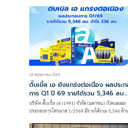
28 พฤษภาคม 2569
ดั๊บเบิ้ล เอ ยังแกร่งต่อเนื่อง ผลประ
การ Q1 ปี 69 รายได้รวม 5,346 ลบ.
กำไร 336 ลบ. ท่ามกลางวิกฤตเศรษฐกิจ
บริษัท ดั๊บเบิ้ล เอ (1991) จำกัด (มหาชน) เปิดเผยผล
โลก
ประกอบการไตรมาส 1/2569 มีรายได้รวม 5,346 ล้า
บาท เพิ่มขึ้น 3.61% และมีกำไรสุทธิ 336 ล้านบาท เพ
ขึ้น 139.36% เมื่อเทียบกับไตรมาส 4/2568 ที่มีรายไ