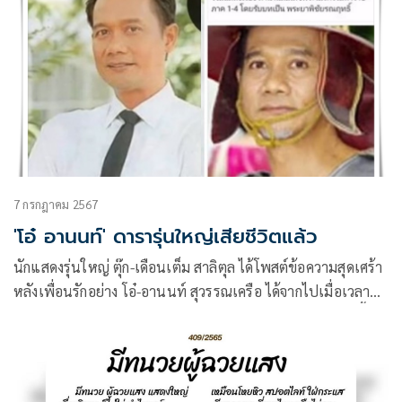
7 กรกฎาคม 2567
'โอ๋ อานนท์' ดารารุ่นใหญ่เสียชีวิตแล้ว
นักแสดงรุ่นใหญ่ ตุ๊ก-เดือนเต็ม สาลิตุล ได้โพสต์ข้อความสุดเศร้า
หลังเพื่อนรักอย่าง โอ๋-อานนท์ สุวรรณเครือ ได้จากไปเมื่อเวลา
ประมาณ 03.00 น.ของวันที่ 6 กรกฎาคมที่ผ่านมา พร้อมกันนี้ยัง
ได้แจ้งหมายกำหนดการงานสวดพระอภิธรรม