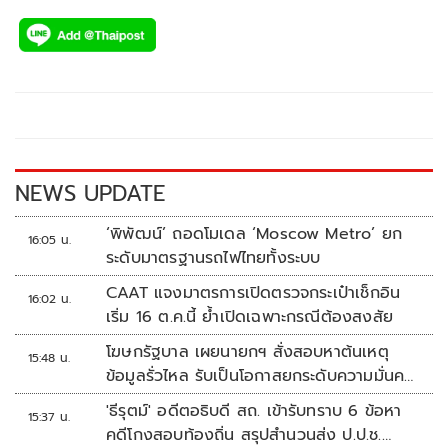
ac
wi
o
n
h
e
tt
p
e
ar
b
er
y
e
o
Li
o
n
k
k
NEWS UPDATE
‘พิพัฒน์’ ถอดโมเดล ‘Moscow Metro’ ยก
16:05 น.
ระดับมาตรฐานรถไฟไทยทั้งระบบ
CAAT แจงมาตรการเปิดตรวจกระเป๋าเช็กอิน
16:02 น.
เริ่ม 16 ต.ค.นี้ ย้ำเปิดเฉพาะกรณีต้องสงสัย
โฆษกรัฐบาล เผยนายกฯ สั่งสอบหาต้นเหตุ
15:48 น.
ข้อมูลรั่วไหล รับเป็นโอกาสยกระดับความมั่นคง
ปลอดภัยข้อมูลภาครัฐทั้งระบบ
'ธีรุตม์' อดีตอธิบดี สถ. เข้ารับทราบ 6 ข้อหา
15:37 น.
คดีโกงสอบท้องถิ่น สรุปสำนวนส่ง ป.ป.ช.