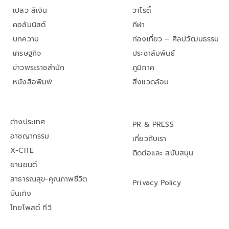
เปลว สีเงิน
วาไรตี้
คอลัมนิสต์
กีฬา
บทความ
ท่องเที่ยว – ศิลปวัฒนธรรม
เศรษฐกิจ
ประชาสัมพันธ์
ข่าวพระราชสำนัก
ภูมิภาค
หนังสือพิมพ์
สิ่งแวดล้อม
ต่างประเทศ
PR & PRESS
อาชญากรรม
เกี่ยวกับเรา
X-CITE
ติดต่อและ สนับสนุน
ยานยนต์
สาธารณสุข-คุณภาพชีวิต
Privacy Policy
บันเทิง
ไทยโพสต์ ทีวี