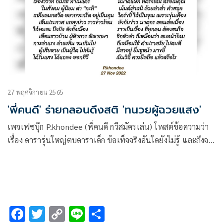
27 พฤศจิกายน 2565
'พี่คนดี' ร่ายกลอนดึงสติ 'ทนวยผู้ฉวยแสง'
เพจเฟซบุ๊ก P.khondee (พี่คนดี กวีสมัครเล่น) โพสต์ข้อความว่า
เรื่อง ดารารุ่นใหญ่ตบดาราเด็ก ข้อเท็จจริงอันใดยังไม่รู้ และถึงจะ
รู้ก็เป็นเรื่องส่วนตัวของคู่กรณี
F
T
C
Li
S