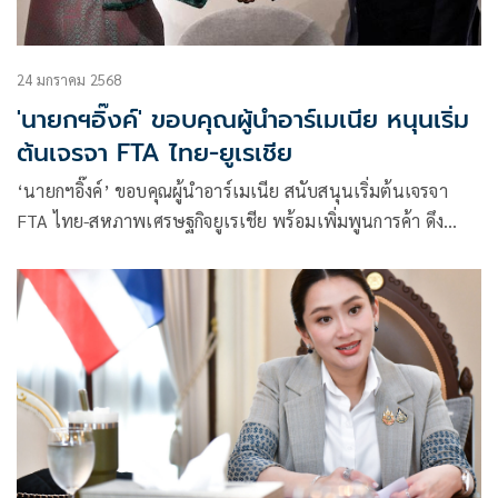
24 มกราคม 2568
'นายกฯอิ๊งค์' ขอบคุณผู้นำอาร์เมเนีย หนุนเริ่ม
ต้นเจรจา FTA ไทย-ยูเรเชีย
‘นายกฯอิ๊งค์’ ขอบคุณผู้นำอาร์เมเนีย สนับสนุนเริ่มต้นเจรจา
FTA ไทย-สหภาพเศรษฐกิจยูเรเชีย พร้อมเพิ่มพูนการค้า ดึง
ศักยภาพ ศก. ร่วมกัน