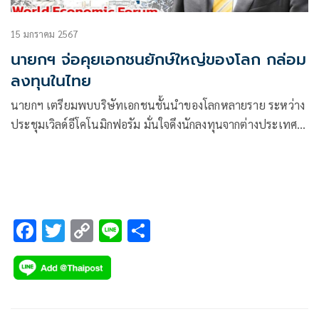
15 มกราคม 2567
นายกฯ จ่อคุยเอกชนยักษ์ใหญ่ของโลก กล่อม
ลงทุนในไทย
นายกฯ เตรียมพบบริษัทเอกชนชั้นนำของโลกหลายราย ระหว่าง
ประชุมเวิลด์อีโคโนมิกฟอรัม มั่นใจดึงนักลงทุนจากต่างประเทศ
เข้าไทยได้อีกมาก
F
T
C
Li
S
ac
wi
o
n
h
e
tt
p
e
ar
b
er
y
e