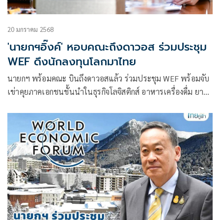
20 มกราคม 2568
'นายกฯอิ๊งค์' หอบคณะถึงดาวอส ร่วมประชุม
WEF ดึงนักลงทุนโลกมาไทย
นายกฯ พร้อมคณะ บินถึงดาวอสแล้ว ร่วมประชุม WEF พร้อมจับ
เข่าคุยภาคเอกชนชั้นนำในธุรกิจโลจิสติกส์ อาหารเครื่องดื่ม ยา
และสุขภาพของยุโรป มั่นใจดึงนักลงทุนโลกเข้าไทย