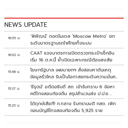
o
Li
o
n
k
k
NEWS UPDATE
‘พิพัฒน์’ ถอดโมเดล ‘Moscow Metro’ ยก
16:05 น.
ระดับมาตรฐานรถไฟไทยทั้งระบบ
CAAT แจงมาตรการเปิดตรวจกระเป๋าเช็กอิน
16:02 น.
เริ่ม 16 ต.ค.นี้ ย้ำเปิดเฉพาะกรณีต้องสงสัย
โฆษกรัฐบาล เผยนายกฯ สั่งสอบหาต้นเหตุ
15:48 น.
ข้อมูลรั่วไหล รับเป็นโอกาสยกระดับความมั่นคง
ปลอดภัยข้อมูลภาครัฐทั้งระบบ
'ธีรุตม์' อดีตอธิบดี สถ. เข้ารับทราบ 6 ข้อหา
15:37 น.
คดีโกงสอบท้องถิ่น สรุปสำนวนส่ง ป.ป.ช.
สัปดาห์หน้า
ได้ฤกษ์เสียที! ก.กลาง รับทราบมติ กสถ. เพิก
15:25 น.
ถอนบัญชีโกงสอบท้องถิ่น 5,925 ราย