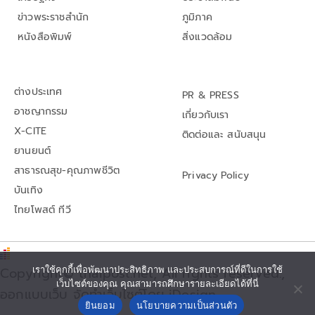
ข่าวพระราชสำนัก
ภูมิภาค
หนังสือพิมพ์
สิ่งแวดล้อม
ต่างประเทศ
PR & PRESS
อาชญากรรม
เกี่ยวกับเรา
X-CITE
ติดต่อและ สนับสนุน
ยานยนต์
สาธารณสุข-คุณภาพชีวิต
Privacy Policy
บันเทิง
ไทยโพสต์ ทีวี
เราใช้คุกกี้เพื่อพัฒนาประสิทธิภาพ และประสบการณ์ที่ดีในการใช้
Copyright© thaipost.net, All rights reserved.,
เว็บไซต์ของคุณ คุณสามารถศึกษารายละเอียดได้ที่นี่
ออกแบบเว็บ จัดทำเว็บไซต์โดย iDesign
ยินยอม
นโยบายความเป็นส่วนตัว