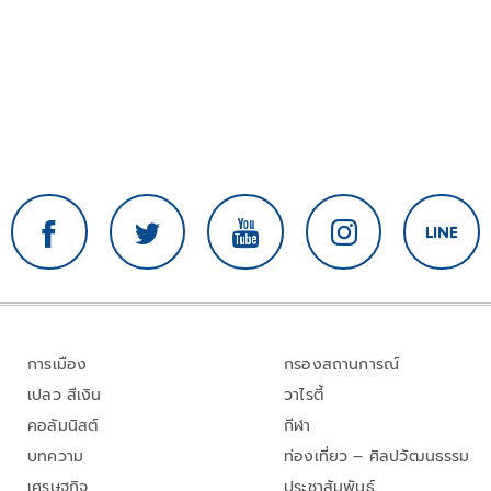
การเมือง
กรองสถานการณ์
เปลว สีเงิน
วาไรตี้
คอลัมนิสต์
กีฬา
บทความ
ท่องเที่ยว – ศิลปวัฒนธรรม
เศรษฐกิจ
ประชาสัมพันธ์