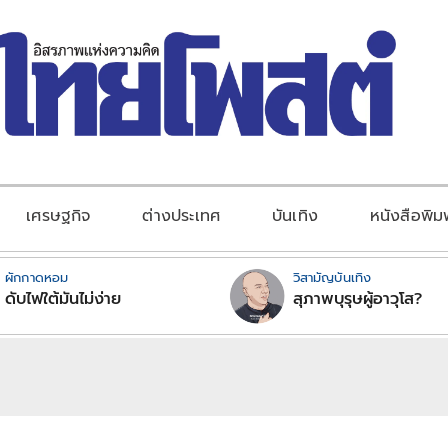
เศรษฐกิจ
ต่างประเทศ
บันเทิง
หนังสือพิม
ผักกาดหอม
วิสามัญบันเทิง
ดับไฟใต้มันไม่ง่าย
สุภาพบุรุษผู้อาวุโส?