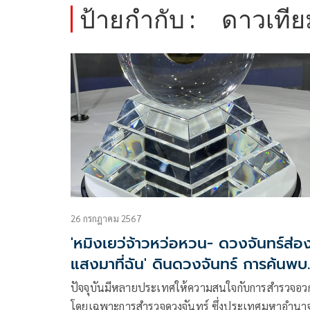
ป้ายกำกับ :
ดาวเที
26 กรกฎาคม 2567
'หมิงเยว่จ้าวหว่อหวน- ดวงจันทร์ส่อ
แสงมาที่ฉัน' ดินดวงจันทร์ การค้นพบ
ช่วงเวลาที่ขาดหายไป
ปัจจุบันมีหลายประเทศให้ความสนใจกับการสำรวจอว
โดยเฉพาะการสำรวจดวงจันทร์ ซึ่งประเทศมหาอำนา