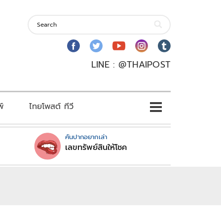
LINE : @THAIPOST
พ์
ไทยโพสต์ ทีวี
คันปากอยากเล่า
เลขทรัพย์สินให้โชค