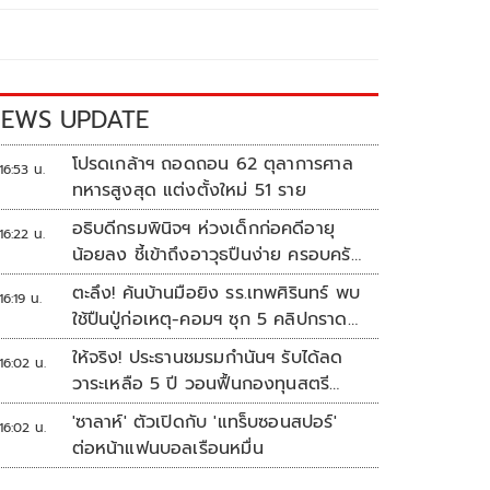
EWS UPDATE
โปรดเกล้าฯ ถอดถอน 62 ตุลาการศาล
16:53 น.
ทหารสูงสุด แต่งตั้งใหม่ 51 ราย
อธิบดีกรมพินิจฯ ห่วงเด็กก่อคดีอายุ
16:22 น.
น้อยลง ชี้เข้าถึงอาวุธปืนง่าย ครอบครัว
แตกแยกเป็นชนวนสำคัญ
ตะลึง! ค้นบ้านมือยิง รร.เทพศิรินทร์ พบ
16:19 น.
ใช้ปืนปู่ก่อเหตุ-คอมฯ ซุก 5 คลิปกราด
ยิง
ให้จริง! ประธานชมรมกำนันฯ รับได้ลด
16:02 น.
วาระเหลือ 5 ปี วอนฟื้นกองทุนสตรี
อำเภอละล้าน
'ซาลาห์' ตัวเปิดกับ 'แทร็บซอนสปอร์'
16:02 น.
ต่อหน้าแฟนบอลเรือนหมื่น