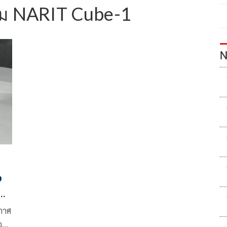
ยม NARIT Cube-1
N
ง
กาศ
จ