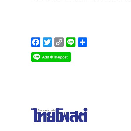
ต่างก็กำลังวางแผนไม่ว่าจะเป็นญี่ปุ่น รัสเซีย เกาหลีใต
อินเดีย และสหรัฐอาหรับเอมิเรตส์ รวม
F
T
C
Li
S
ac
wi
o
n
h
e
tt
p
e
ar
b
er
y
e
o
Li
o
n
k
k