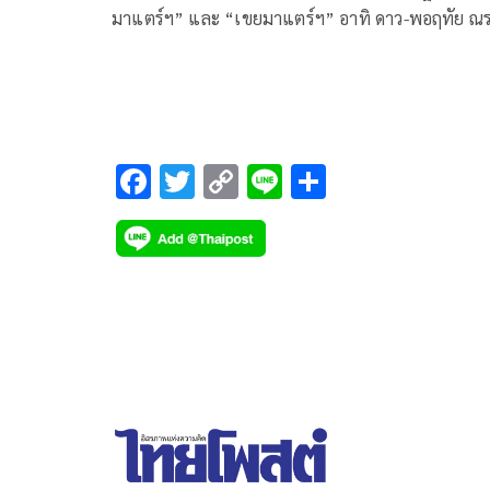
มาแตร์ฯ” และ “เขยมาแตร์ฯ” อาทิ ดาว-พอฤทัย ณร
เดช, น้ำชา-ชีรณัฐ ยูสานนท์, เอ้ก-บุษกร หงษ์มานพ,
เมย์-ฝนพา ปราโมช ณ อยุธยา, ลี่-กิตติ สิงหาปัด, อาร์
วิบูลย์ ลีรัตนขจร ฯลฯ ร่วมฉลองครบรอบ 95 ปี โรงเรี
มาแตร์เดอีวิทยาลัย
F
T
C
Li
S
ac
wi
o
n
h
e
tt
p
e
ar
b
er
y
e
o
Li
o
n
k
k