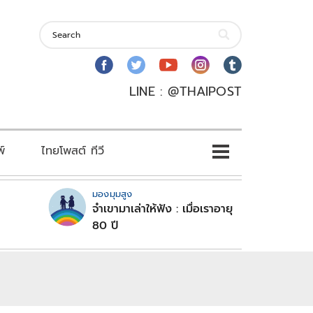
LINE : @THAIPOST
พ์
ไทยโพสต์ ทีวี
มองมุมสูง
จำเขามาเล่าให้ฟัง : เมื่อเราอายุ
80 ปี