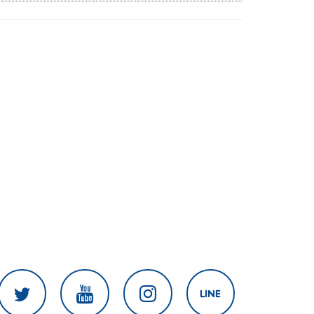
ศึก 'วอลเลย์บอลนักเรียน แชมป์
กีฬา 7HD 2026'