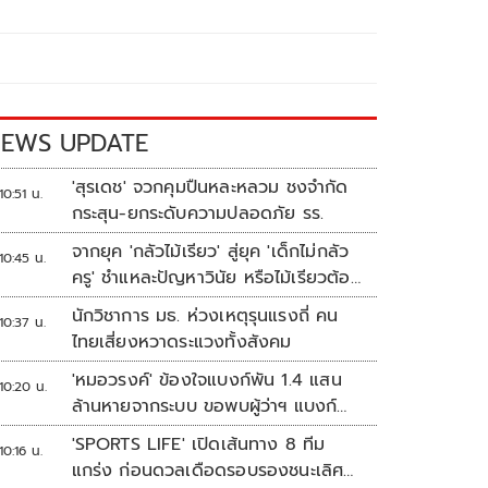
EWS UPDATE
'สุรเดช' จวกคุมปืนหละหลวม ชงจำกัด
10:51 น.
กระสุน-ยกระดับความปลอดภัย รร.
จากยุค 'กลัวไม้เรียว' สู่ยุค 'เด็กไม่กลัว
10:45 น.
ครู' ชำแหละปัญหาวินัย หรือไม้เรียวต้อง
กลับมา?
นักวิชาการ มธ. ห่วงเหตุรุนแรงถี่ คน
10:37 น.
ไทยเสี่ยงหวาดระแวงทั้งสังคม
'หมอวรงค์' ข้องใจแบงก์พัน 1.4 แสน
10:20 น.
ล้านหายจากระบบ ขอพบผู้ว่าฯ แบงก์
ชาติ
'SPORTS LIFE' เปิดเส้นทาง 8 ทีม
10:16 น.
แกร่ง ก่อนดวลเดือดรอบรองชนะเลิศ