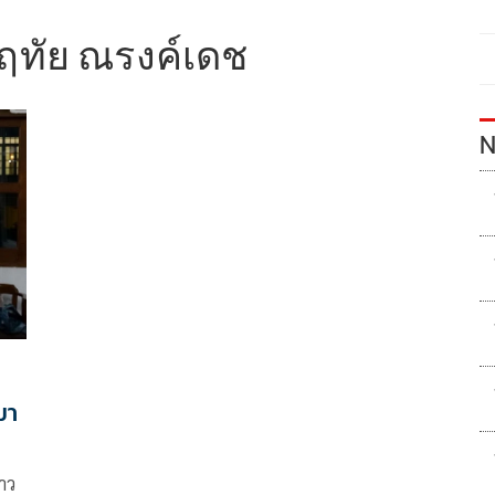
ฤทัย ณรงค์เดช
N
มา
าว