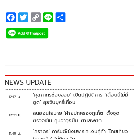
F
T
C
Li
S
ac
wi
o
n
h
e
tt
p
e
ar
b
er
y
e
o
Li
o
n
k
k
NEWS UPDATE
‘ศุลกากรช่องจอม’ เปิดปฏิบัติการ ‘เดือนนี้ไม่มี
12:17 น.
ดูด’ ลุยจับบุหรี่เถื่อน
สนองนโยบาย 'ฝ่ายปกครองภูเก็ต' ตั้งจุด
12:01 น.
ตรวจเข้ม คุมอาวุธปืน–ยาเสพติด
‘ภราดร’ การันตีใช้งบพ.ร.ก.เงินกู้ทำ ‘ไทยเที่ยว
11:49 น.