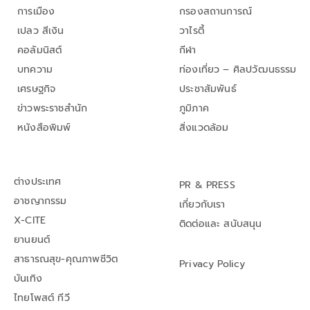
การเมือง
กรองสถานการณ์
เปลว สีเงิน
วาไรตี้
คอลัมนิสต์
กีฬา
บทความ
ท่องเที่ยว – ศิลปวัฒนธรรม
เศรษฐกิจ
ประชาสัมพันธ์
ข่าวพระราชสำนัก
ภูมิภาค
หนังสือพิมพ์
สิ่งแวดล้อม
ต่างประเทศ
PR & PRESS
อาชญากรรม
เกี่ยวกับเรา
X-CITE
ติดต่อและ สนับสนุน
ยานยนต์
สาธารณสุข-คุณภาพชีวิต
Privacy Policy
บันเทิง
ไทยโพสต์ ทีวี