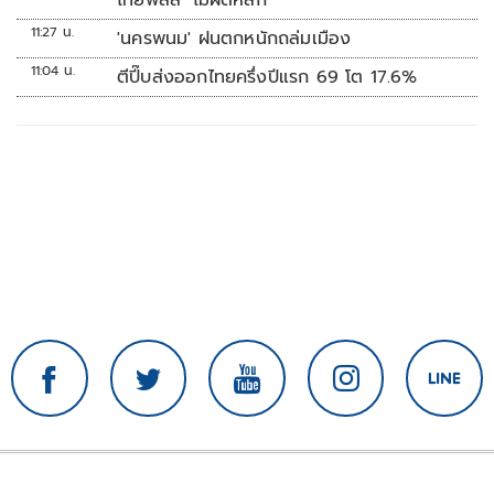
ไทยพลัส’ ไม่ผิดหลัก
11:27 น.
'นครพนม' ฝนตกหนักถล่มเมือง
11:04 น.
ตีปี๊บส่งออกไทยครึ่งปีแรก 69 โต 17.6%