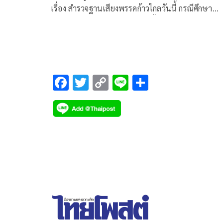
เรื่อง สำรวจฐานเสียงพรรคก้าวไกลวันนี้ กรณีศึกษา
ตัวอย่างประชาชนผู้มีสิทธิเลือกตั้งทุกสาขาอาชีพทั่ว
ประเทศอายุ 18 ปีขึ้นไป ดำเนินโครงการทั้งการวิจัยเช
ปริมาณ (Quantitative Research)
F
T
C
Li
S
ac
wi
o
n
h
e
tt
p
e
ar
b
er
y
e
o
Li
o
n
k
k