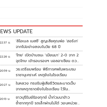
EWS UPDATE
'ลิโอเนล เมสซี' สูญเสียคุณพ่อ 'ฮอร์เก'
22:37 น.
จากไปอย่างสงบในวัย 68 ปี
'ไทย' เปิดบ้านชนะ 'เมียนมา' 2-0 จาก 2
22:26 น.
จุดโทษ เข้ารอบรองฯ บอลอาเซียน ดวล
'สิงคโปร์'
วธ.เตรียมพร้อม พิธีการศพในพระบรม
20:59 น.
ราชานุเคราะห์ เหตุยิงในโรงเรียน
ในหลวง ทรงรับผู้เสียชีวิตและบาดเจ็บ
20:27 น.
จากเหตุกราดยิงในโรงเรียน ไว้ใน
พระบรมราชานุเคราะห์
ชาวบุรีรัมย์ร้องทุกข์ น้ำท่วมนาข้าว
20:13 น.
ซ้ำซากทุกปี รถเล็กผ่านไม่ได้ วอนหน่วย