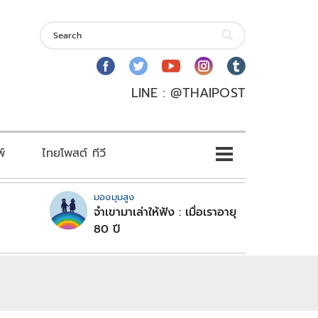
LINE : @THAIPOST
พ์
ไทยโพสต์ ทีวี
มองมุมสูง
จำเขามาเล่าให้ฟัง : เมื่อเราอายุ
80 ปี