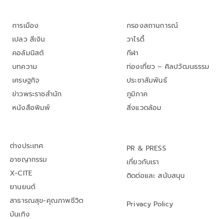
การเมือง
กรองสถานการณ์
เปลว สีเงิน
วาไรตี้
คอลัมนิสต์
กีฬา
บทความ
ท่องเที่ยว – ศิลปวัฒนธรรม
เศรษฐกิจ
ประชาสัมพันธ์
ข่าวพระราชสำนัก
ภูมิภาค
หนังสือพิมพ์
สิ่งแวดล้อม
ต่างประเทศ
PR & PRESS
อาชญากรรม
เกี่ยวกับเรา
X-CITE
ติดต่อและ สนับสนุน
ยานยนต์
สาธารณสุข-คุณภาพชีวิต
Privacy Policy
บันเทิง