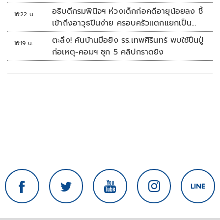
อธิบดีกรมพินิจฯ ห่วงเด็กก่อคดีอายุน้อยลง ชี้
16:22 น.
เข้าถึงอาวุธปืนง่าย ครอบครัวแตกแยกเป็น
ชนวนสำคัญ
ตะลึง! ค้นบ้านมือยิง รร.เทพศิรินทร์ พบใช้ปืนปู่
16:19 น.
ก่อเหตุ-คอมฯ ซุก 5 คลิปกราดยิง