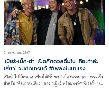
สนุกแก่พี่ๆ น้องๆ ในทัณฑสถานหญิง
21 พฤษภาคม 2567
'เบียร์-เน็ค-ดำ' เปิดศึกดวลดื่มใน 'คือเก่าล่ะ
เสี่ยว' จนติดเทรนด์ #เพลงในมาแรง
เปิดตัวไปได้สวยแค่เพียงไม่กี่วันยอดวิวก็พุ่งพรวดๆอย่างรวดเร็ว
สำหรับ “คือเก่าล่ะเสี่ยว” ของ “เบียร์ พร้อมพงษ์” ฟีเจอริ่ง “เน็ค
นฤพล” และ “ดำ ดัสกร” ที่ตอนนี้ติดเทรนด์ #เพลงในมาแรง
ในยูทูบการันตีความม่วนไปเรียบร้อย