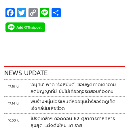
F
T
C
Li
S
ac
wi
o
n
h
e
tt
p
e
ar
b
er
y
e
o
Li
o
n
k
k
NEWS UPDATE
'อนุทิน' ฟาด 'รังสิมันต์' ชอบพูดคาดเดาตาม
17:16 น.
สติปัญญาที่มี ยันไม่เกี่ยวทุจริตสอบท้องถิ่น
พบร่างหนุ่มไอร์แลนด์ลอยขุมน้ำรีสอร์ตภูเก็ต
17:14 น.
เร่งคลี่ปมเสียชีวิต
โปรดเกล้าฯ ถอดถอน 62 ตุลาการศาลทหาร
16:53 น.
สูงสุด แต่งตั้งใหม่ 51 ราย