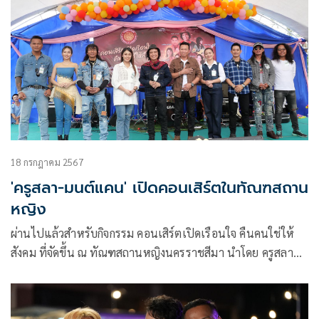
18 กรกฎาคม 2567
'ครูสลา-มนต์แคน' เปิดคอนเสิร์ตในทัณฑสถาน
หญิง
ผ่านไปแล้วสำหรับกิจกรรม คอนเสิร์ตเปิดเรือนใจ คืนคนใช่ให้
สังคม ที่จัดขึ้น ณ ทัณฑสถานหญิงนครราชสีมา นำโดย ครูสลา
คุณวุฒิ ศิลปินแห่งชาติ และศิลปินลูกศิษย์ มนต์แคน แก่นคูน ,
เสถียร ทำมือ , เวียง นฤมล , ดำ ดัสกร , หนิงหนิง คำพะนาง ,
เกชา ช่อฟ้า และ ขิม ดวลเพลงชิงทุน ที่เข้าไปมอบความสุขความ