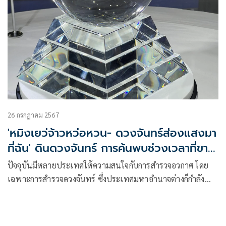
26 กรกฎาคม 2567
'หมิงเยว่จ้าวหว่อหวน- ดวงจันทร์ส่องแสงมา
ที่ฉัน' ดินดวงจันทร์ การค้นพบช่วงเวลาที่ขาด
หายไป
ปัจจุบันมีหลายประเทศให้ความสนใจกับการสำรวจอวกาศ โดย
เฉพาะการสำรวจดวงจันทร์ ซึ่งประเทศมหาอำนาจต่างก็กำลัง
วางแผนไม่ว่าจะเป็นญี่ปุ่น รัสเซีย เกาหลีใต้ อินเดีย และสหรัฐ
อาหรับเอมิเรตส์ รวม