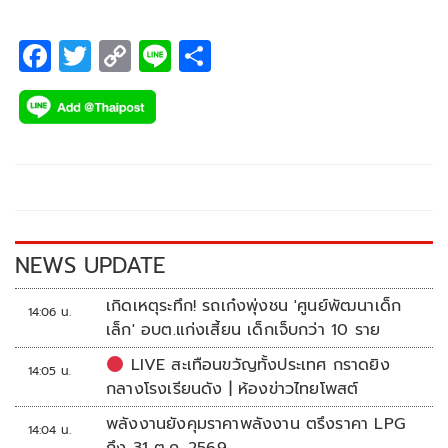
F
T
C
Li
S
ac
wi
o
n
h
e
tt
p
e
ar
b
er
y
e
o
Li
o
n
k
k
NEWS UPDATE
เกิดเหตุระทึก! รถเก๋งพุ่งชน 'ศูนย์พัฒนาเด็ก
14:06 น.
เล็ก' อบต.แก่งเสี้ยน เด็กเจ็บกว่า 10 ราย
LIVE สะเทือนขวัญทั้งประเทศ กราดยิง
14:05 น.
กลางโรงเรียนดัง | ห้องข่าวไทยโพสต์
พลังงานยังคุมราคาพลังงาน ตรึงราคา LPG
14:04 น.