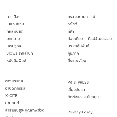
การเมือง
กรองสถานการณ์
เปลว สีเงิน
วาไรตี้
คอลัมนิสต์
กีฬา
บทความ
ท่องเที่ยว – ศิลปวัฒนธรรม
เศรษฐกิจ
ประชาสัมพันธ์
ข่าวพระราชสำนัก
ภูมิภาค
หนังสือพิมพ์
สิ่งแวดล้อม
ต่างประเทศ
PR & PRESS
อาชญากรรม
เกี่ยวกับเรา
X-CITE
ติดต่อและ สนับสนุน
ยานยนต์
สาธารณสุข-คุณภาพชีวิต
Privacy Policy