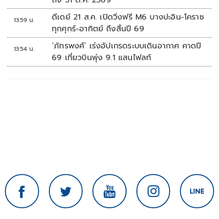
ถึง 31 ต.ค. 2569
ดีเดย์ 21 ส.ค. เปิดวิ่งฟรี M6 บางปะอิน-โคราช
13:59 น.
ทุกศุกร์-อาทิตย์ ถึงสิ้นปี 69
‘ภัทรพงศ์’ เร่งอัปเกรดระบบเดินอากาศ คาดปี
13:54 น.
69 เที่ยวบินพุ่ง 9.1 แสนไฟลท์