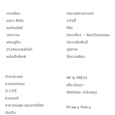
การเมือง
กรองสถานการณ์
เปลว สีเงิน
วาไรตี้
คอลัมนิสต์
กีฬา
บทความ
ท่องเที่ยว – ศิลปวัฒนธรรม
เศรษฐกิจ
ประชาสัมพันธ์
ข่าวพระราชสำนัก
ภูมิภาค
หนังสือพิมพ์
สิ่งแวดล้อม
ต่างประเทศ
PR & PRESS
อาชญากรรม
เกี่ยวกับเรา
X-CITE
ติดต่อและ สนับสนุน
ยานยนต์
สาธารณสุข-คุณภาพชีวิต
Privacy Policy
บันเทิง