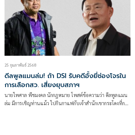
25 กุมภาพันธ์ 2568
ดีลพูลแมนล่ม! ถ้า DSI รับคดีอั้งยี่ซ่องโจรใน
การเลือกสว. เสี่ยงยุบสภาฯ
นายไพศาล พืชมงคล นักกฎหมาย โพสต์ข้อความว่า ดีลพูลแมน
ล่ม มีการเชิญท่านแม้ว ไปกินกาแฟกับเจ้าสำนักเขากระโดงที่กอง
บัญชากา