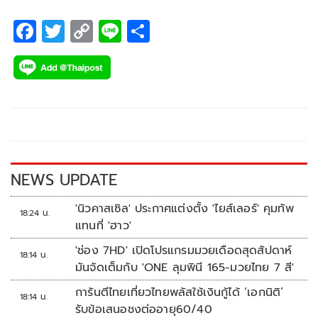
F
T
C
Li
S
ac
wi
o
n
h
e
tt
p
e
ar
b
er
y
e
o
Li
o
n
k
k
NEWS UPDATE
'นิวคาสเซิล' ประกาศแต่งตั้ง 'ไยส์เลอร์' คุมทัพ
18:24 น.
แทนที่ 'ฮาว'
'ช่อง 7HD' เปิดโปรแกรมมวยเดือดสุดสัปดาห์
18:14 น.
มันจัดเต็มกับ 'ONE ลุมพินี 165-มวยไทย 7 สี'
การันตีไทยเที่ยวไทยพลัสใช้เงินกู้ได้ ‘เอกนิติ’
18:14 น.
รับข้อเสนอชงต่ออายุ60/40