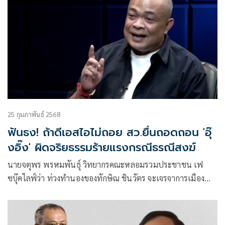
25 กุมภาพันธ์ 2568
ฟันธง! ถ้าดีเอสไอไม่ถอย สว.ยื่นถอดถอน 'อุ๊
งอิ๊ง' ผิดจริยธรรมร้ายแรงกรณีธรณีสงฆ์
นายจตุพร พรหมพันธุ์ วิทยากรคณะหลอมรวมประชาชน เฟ
ซบุ๊คไลฟ์ว่า ท่วงทำนองของทักษิณ ชินวัตร จะเจรจาการเมือง
อย่างเป็นเรื่อ