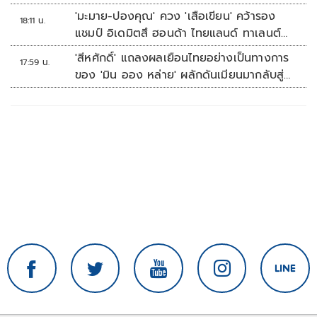
'มะมาย-ปองคุณ' ควง 'เสือเขียน' คว้ารอง
18:11 น.
แชมป์ อิเดมิตสึ ฮอนด้า ไทยแลนด์ ทาเลนต์
คัพ สนาม 3
'สีหศักดิ์' แถลงผลเยือนไทยอย่างเป็นทางการ
17:59 น.
ของ 'มิน ออง หล่าย' ผลักดันเมียนมากลับสู่
อาเซียน