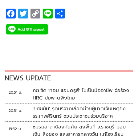
F
T
C
Li
S
ac
wi
o
n
h
e
tt
p
e
ar
b
er
y
e
o
Li
o
n
k
k
NEWS UPDATE
กต.ซัด 'ทอม แอนดรูส์' ไม่เป็นมืออาชีพ จ่อร้อง
20:51 น.
HRC ปมพาดพิงไทย
'ยศชนัน' รุดบริจาคเลือดช่วยผู้บาดเจ็บเหตุยิง
20:31 น.
รร.เทพศิรินทร์ ชวนประชาชนร่วมบริจาค
ชมรมอาสาป้องกันภัย ลงพื้นที่ จ.ราชบุรี มอบ
19:52 น.
เงิน สิ่งของ และอาหารกลางวัน แก่โรงเรียน