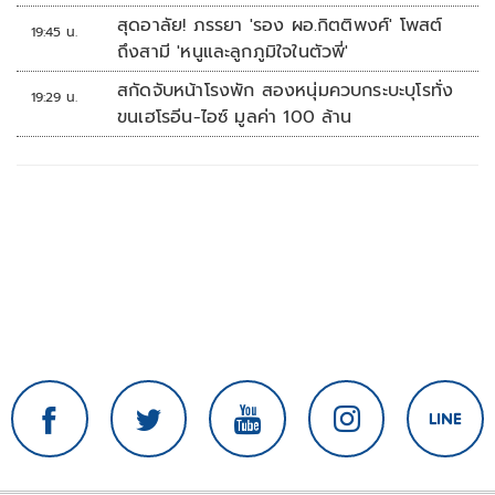
บ้านหนองน้ำใส
สุดอาลัย! ภรรยา 'รอง ผอ.กิตติพงศ์' โพสต์
19:45 น.
ถึงสามี 'หนูและลูกภูมิใจในตัวพี่'
สกัดจับหน้าโรงพัก สองหนุ่มควบกระบะบุโรทั่ง
19:29 น.
ขนเฮโรอีน-ไอซ์ มูลค่า 100 ล้าน