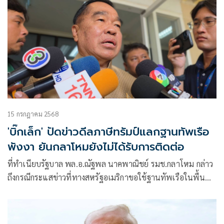
15 กรกฎาคม 2568
'บิ๊กเล็ก' ปัดข่าวดีลภาษีทรัมป์แลกฐานทัพเรือ
พังงา ยันกลาโหมยังไม่ได้รับการติดต่อ
ที่ทำเนียบรัฐบาล พล.อ.ณัฐพล นาคพาณิชย์ รมช.กลาโหม กล่าว
ถึงกรณีกระแสข่าวที่ทางสหรัฐอเมริกาขอใช้ฐานทัพเรือในพื้นที่
จ.พังงา เป็นห