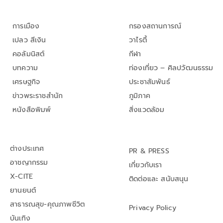
การเมือง
กรองสถานการณ์
เปลว สีเงิน
วาไรตี้
คอลัมนิสต์
กีฬา
บทความ
ท่องเที่ยว – ศิลปวัฒนธรรม
เศรษฐกิจ
ประชาสัมพันธ์
ข่าวพระราชสำนัก
ภูมิภาค
หนังสือพิมพ์
สิ่งแวดล้อม
ต่างประเทศ
PR & PRESS
อาชญากรรม
เกี่ยวกับเรา
X-CITE
ติดต่อและ สนับสนุน
ยานยนต์
สาธารณสุข-คุณภาพชีวิต
Privacy Policy
บันเทิง