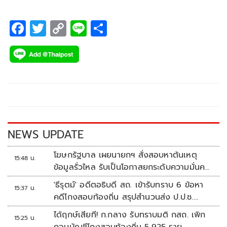
บิดระห่ำโชว์ฟอร์มเยี่ยมขึ้นอันดับ 1ของรุ่น ในตารางคะแนน
สะสม จากสนามเปิดฤดูกาล แฟนความเร็วห้ามพลาด!
F
T
C
Li
S
ac
wi
o
n
h
e
tt
p
e
ar
b
er
y
e
o
Li
o
n
k
k
NEWS UPDATE
โฆษกรัฐบาล เผยนายกฯ สั่งสอบหาต้นเหตุ
15:48 น.
ข้อมูลรั่วไหล รับเป็นโอกาสยกระดับความมั่นคง
ปลอดภัยข้อมูลภาครัฐทั้งระบบ
'ธีรุตม์' อดีตอธิบดี สถ. เข้ารับทราบ 6 ข้อหา
15:37 น.
คดีโกงสอบท้องถิ่น สรุปสำนวนส่ง ป.ป.ช.
สัปดาห์หน้า
ได้ฤกษ์เสียที! ก.กลาง รับทราบมติ กสถ. เพิก
15:25 น.