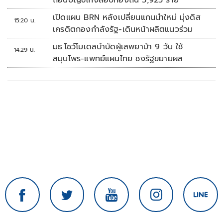
ถอนบัญชีโกงสอบท้องถิ่น 5,925 ราย
เปิดแผน BRN หลังเปลี่ยนแกนนำใหม่ มุ่งดิส
15:20 น.
เครดิตกองกำลังรัฐ-เดินหน้าผลิตแนวร่วม
มธ.โชว์โมเดลบำบัดผู้เสพยาบ้า 9 วัน ใช้
14:29 น.
สมุนไพร-แพทย์แผนไทย ชงรัฐขยายผล