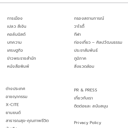
การเมือง
กรองสถานการณ์
เปลว สีเงิน
วาไรตี้
คอลัมนิสต์
กีฬา
บทความ
ท่องเที่ยว – ศิลปวัฒนธรรม
เศรษฐกิจ
ประชาสัมพันธ์
ข่าวพระราชสำนัก
ภูมิภาค
หนังสือพิมพ์
สิ่งแวดล้อม
ต่างประเทศ
PR & PRESS
อาชญากรรม
เกี่ยวกับเรา
X-CITE
ติดต่อและ สนับสนุน
ยานยนต์
สาธารณสุข-คุณภาพชีวิต
Privacy Policy