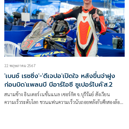
22 พฤษภาคม 2567
'เบนซ์ เรซซิ่ง'-'ดีเจปอ'เปิดใจ หลังขึ้นจ่าฝูง
ก่อนบิด'แพลนบี บีอาร์ไอซี ซูเปอร์ไบค์'ส.2
สนามช้าง อินเตอร์เนชั่นแนล เซอร์กิต จ.บุรีรัมย์ สังเวียน
ความเร็วระดับโลก ชวนแฟนความเร็วนับถอยหลังกับศึกสองล้อ
รายการที่ใหญ่ที่สุดของไทย! “แพลนบี มีเดีย บีอาร์ไอซี ซูเปอร์
ไบค์” สนาม 2 นักบิดดาวดังลงล่าชัย ด้าน 2 คนดังในบทบาทนัก
บิด “เบนซ์-ดีเจปอ” เปิดที่มาที่ไปของการลงทำการแข่งขัน หลัง