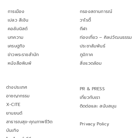
การเมือง
กรองสถานการณ์
เปลว สีเงิน
วาไรตี้
คอลัมนิสต์
กีฬา
บทความ
ท่องเที่ยว – ศิลปวัฒนธรรม
เศรษฐกิจ
ประชาสัมพันธ์
ข่าวพระราชสำนัก
ภูมิภาค
หนังสือพิมพ์
สิ่งแวดล้อม
ต่างประเทศ
PR & PRESS
อาชญากรรม
เกี่ยวกับเรา
X-CITE
ติดต่อและ สนับสนุน
ยานยนต์
สาธารณสุข-คุณภาพชีวิต
Privacy Policy
บันเทิง