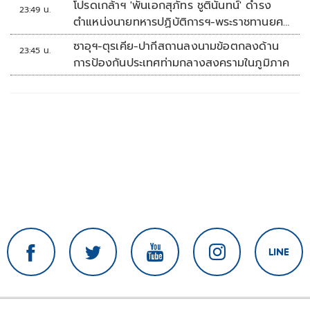
โปรดเกล้าฯ 'พันเอกสุภัทร ชูตินันทน์' ดำรง
23:49 น.
ตำแหน่งนายทหารปฏิบัติการฯ-พระราชทานยศ
'พลตรี'
ซาอุฯ-ตุรเคีย-ปากีสถานลงนามข้อตกลงด้าน
23:45 น.
การป้องกันประเทศท่ามกลางสงครามในภูมิภาค