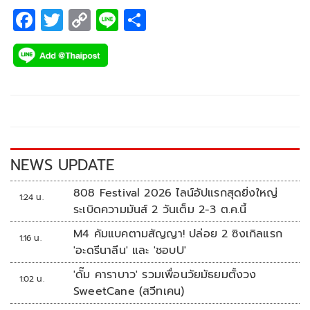
F
T
C
Li
S
ac
wi
o
n
h
e
tt
p
e
ar
b
er
y
e
o
Li
o
n
k
k
NEWS UPDATE
808 Festival 2026 ไลน์อัปแรกสุดยิ่งใหญ่
1:24 น.
ระเบิดความมันส์ 2 วันเต็ม 2-3 ต.ค.นี้
M4 คัมแบคตามสัญญา! ปล่อย 2 ซิงเกิลแรก
1:16 น.
'อะดรีนาลีน' และ 'ชอบU'
'ดั๊ม คาราบาว' รวมเพื่อนวัยมัธยมตั้งวง
1:02 น.
SweetCane (สวีทเคน)