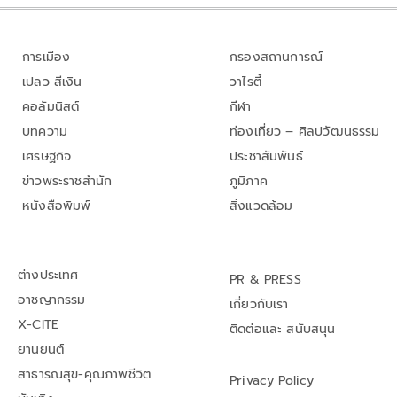
การเมือง
กรองสถานการณ์
เปลว สีเงิน
วาไรตี้
คอลัมนิสต์
กีฬา
บทความ
ท่องเที่ยว – ศิลปวัฒนธรรม
เศรษฐกิจ
ประชาสัมพันธ์
ข่าวพระราชสำนัก
ภูมิภาค
หนังสือพิมพ์
สิ่งแวดล้อม
ต่างประเทศ
PR & PRESS
อาชญากรรม
เกี่ยวกับเรา
X-CITE
ติดต่อและ สนับสนุน
ยานยนต์
สาธารณสุข-คุณภาพชีวิต
Privacy Policy