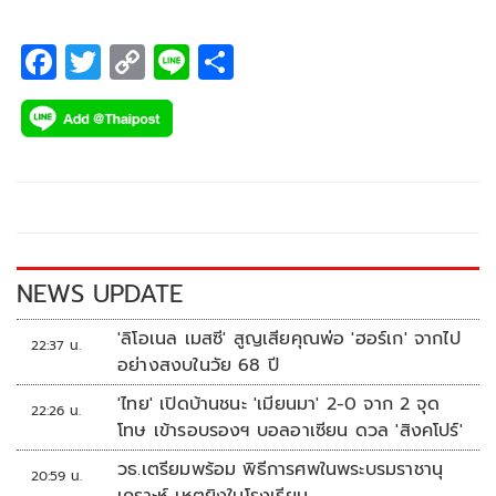
F
T
C
Li
S
ac
wi
o
n
h
e
tt
p
e
ar
b
er
y
e
o
Li
o
n
k
k
NEWS UPDATE
'ลิโอเนล เมสซี' สูญเสียคุณพ่อ 'ฮอร์เก' จากไป
22:37 น.
อย่างสงบในวัย 68 ปี
'ไทย' เปิดบ้านชนะ 'เมียนมา' 2-0 จาก 2 จุด
22:26 น.
โทษ เข้ารอบรองฯ บอลอาเซียน ดวล 'สิงคโปร์'
วธ.เตรียมพร้อม พิธีการศพในพระบรมราชานุ
20:59 น.