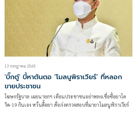
13 กรกฎาคม 2565
'บิ๊กตู่' บี้หาต้นตอ ‘โมลนูพิราเวียร์’ ที่หลอก
ขายประชาชน
โฆษกรัฐบาล เผยนายกฯ เตือนประชาชนอย่าหลงเชื่อซื้อยาโค
วิด-19 กินเอง หวั่นดื้อยา สั่งเร่งตรวจสอบที่มายาโมลนูพิราเวียร์