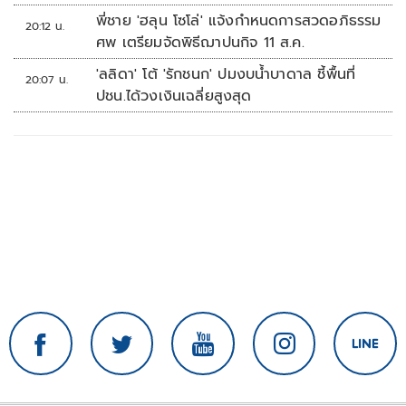
พี่ชาย 'ฮลุน โซโล่' แจ้งกำหนดการสวดอภิธรรม
20:12 น.
ศพ เตรียมจัดพิธีฌาปนกิจ 11 ส.ค.
'ลลิดา' โต้ 'รักชนก' ปมงบน้ำบาดาล ชี้พื้นที่
20:07 น.
ปชน.ได้วงเงินเฉลี่ยสูงสุด