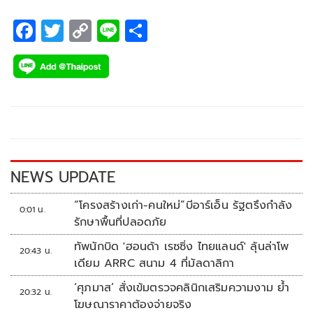
F
T
C
Li
S
ac
wi
o
n
h
e
tt
p
e
ar
b
er
y
e
o
Li
o
n
k
k
NEWS UPDATE
“โครงสร้างเก่า-คนใหม่”บีอาร์เอ็น รัฐตรึงกำลัง
0:01 น.
รักษาพื้นที่ปลอดภัย
ทัพนักบิด 'ฮอนด้า เรซซิ่ง ไทยแลนด์' ลุ้นล่าโพ
20:43 น.
เดียม ARRC สนาม 4 ที่มัลดาลิกา
‘ศุภมาส’ สั่งเข้มตรวจคลินิกเสริมความงาม ย้ำ
20:32 น.
โฆษณาราคาต้องจ่ายจริง