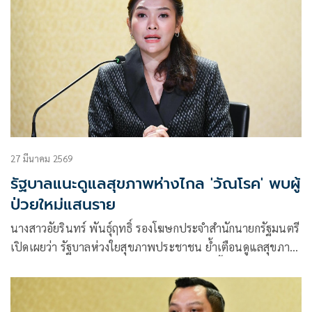
27 มีนาคม 2569
รัฐบาลแนะดูแลสุขภาพห่างไกล 'วัณโรค' พบผู้
ป่วยใหม่แสนราย
นางสาวอัยรินทร์ พันธุ์ฤทธิ์ รองโฆษกประจำสำนักนายกรัฐมนตรี
เปิดเผยว่า รัฐบาลห่วงใยสุขภาพประชาชน ย้ำเตือนดูแลสุขภาพ
ห่างไกลจากวัณโรค แนะหากมีอาการสงสัย ไอเรื้อรังเกิน 2
สัปดาห์ ให้รีบพบแพทย์