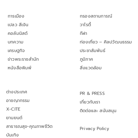
การเมือง
กรองสถานการณ์
เปลว สีเงิน
วาไรตี้
คอลัมนิสต์
กีฬา
บทความ
ท่องเที่ยว – ศิลปวัฒนธรรม
เศรษฐกิจ
ประชาสัมพันธ์
ข่าวพระราชสำนัก
ภูมิภาค
หนังสือพิมพ์
สิ่งแวดล้อม
ต่างประเทศ
PR & PRESS
อาชญากรรม
เกี่ยวกับเรา
X-CITE
ติดต่อและ สนับสนุน
ยานยนต์
สาธารณสุข-คุณภาพชีวิต
Privacy Policy
บันเทิง