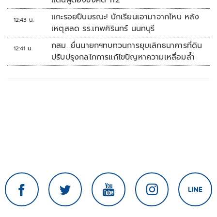
แดนผู้ต้องขังคดี 112
แกะรอยปืนมรณะ! นักเรียนเอามาจากไหน หลัง
12:43 น.
เหตุสลด รร.เทพศิรินทร์ นนทบุรี
กสม. ยื่นนายกฯทบทวนการยุบเลิกธนาคารที่ดิน
12:41 น.
ปรับปรุงกลไกการแก้ไขปัญหาความเหลื่อมล้ำ