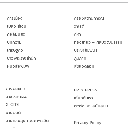
การเมือง
กรองสถานการณ์
เปลว สีเงิน
วาไรตี้
คอลัมนิสต์
กีฬา
บทความ
ท่องเที่ยว – ศิลปวัฒนธรรม
เศรษฐกิจ
ประชาสัมพันธ์
ข่าวพระราชสำนัก
ภูมิภาค
หนังสือพิมพ์
สิ่งแวดล้อม
ต่างประเทศ
PR & PRESS
อาชญากรรม
เกี่ยวกับเรา
X-CITE
ติดต่อและ สนับสนุน
ยานยนต์
สาธารณสุข-คุณภาพชีวิต
Privacy Policy