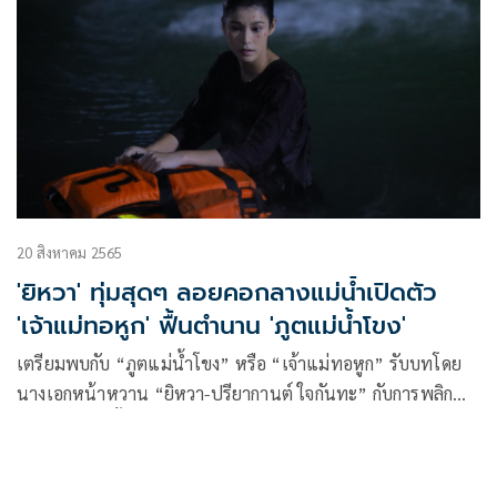
20 สิงหาคม 2565
'ยิหวา' ทุ่มสุดๆ ลอยคอกลางแม่น้ำเปิดตัว
'เจ้าแม่ทอหูก' ฟื้นตำนาน 'ภูตแม่น้ำโขง'
เตรียมพบกับ “ภูตแม่น้ำโขง” หรือ “เจ้าแม่ทอหูก” รับบทโดย
นางเอกหน้าหวาน “ยิหวา-ปรียากานต์ ใจกันทะ” กับการพลิก
บทบาทร้ายครั้งแรก และไม่ใช่ร้ายธรรมดาทั่วไป เรียกว่าสะสม
ความแค้นมานานนับพันปี เพื่อมาร้ายในวันนี้!