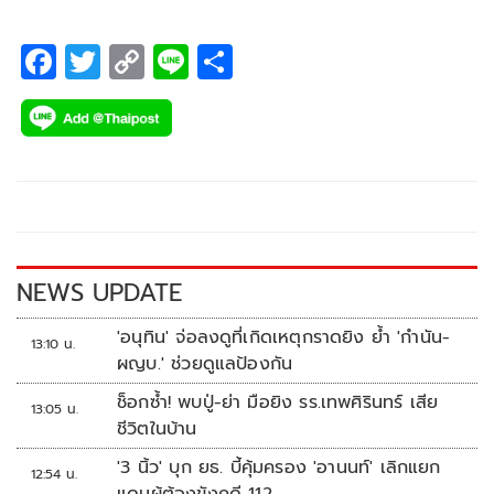
F
T
C
Li
S
ac
wi
o
n
h
e
tt
p
e
ar
b
er
y
e
o
Li
o
n
k
k
NEWS UPDATE
'อนุทิน' จ่อลงดูที่เกิดเหตุกราดยิง ย้ำ 'กำนัน-
13:10 น.
ผญบ.' ช่วยดูแลป้องกัน
ช็อกซ้ำ! พบปู่-ย่า มือยิง รร.เทพศิรินทร์ เสีย
13:05 น.
ชีวิตในบ้าน
'3 นิ้ว' บุก ยธ. บี้คุ้มครอง 'อานนท์' เลิกแยก
12:54 น.