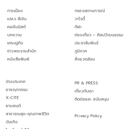
การเมือง
กรองสถานการณ์
เปลว สีเงิน
วาไรตี้
คอลัมนิสต์
กีฬา
บทความ
ท่องเที่ยว – ศิลปวัฒนธรรม
เศรษฐกิจ
ประชาสัมพันธ์
ข่าวพระราชสำนัก
ภูมิภาค
หนังสือพิมพ์
สิ่งแวดล้อม
ต่างประเทศ
PR & PRESS
อาชญากรรม
เกี่ยวกับเรา
X-CITE
ติดต่อและ สนับสนุน
ยานยนต์
สาธารณสุข-คุณภาพชีวิต
Privacy Policy
บันเทิง