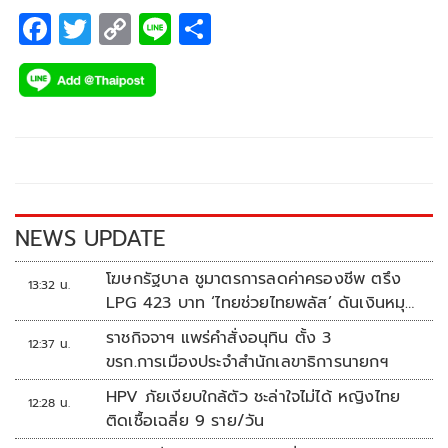
F
T
C
Li
S
ac
wi
o
n
h
e
tt
p
e
ar
b
er
y
e
o
Li
o
n
k
k
NEWS UPDATE
โฆษกรัฐบาล ชูมาตรการลดค่าครองชีพ ตรึง
13:32 น.
LPG 423 บาท ‘ไทยช่วยไทยพลัส’ ดันเงินหมุน
แสนล้าน
ราชกิจจาฯ แพร่คำสั่งอนุทิน ตั้ง 3
12:37 น.
ขรก.การเมืองประจำสำนักเลขาธิการนายกฯ
HPV ภัยเงียบใกล้ตัว ชะล่าใจไม่ได้ หญิงไทย
12:28 น.
ติดเชื้อเฉลี่ย 9 ราย/วัน